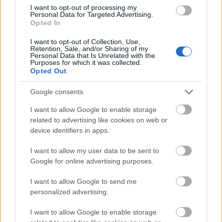
I want to opt-out of processing my
Ιδιωτική παραλία
Personal Data for Targeted Advertising.
Opted In
Αιθ . Τηλεόρασης
I want to opt-out of Collection, Use,
Retention, Sale, and/or Sharing of my
Wi-Fi
Personal Data that Is Unrelated with the
Purposes for which it was collected.
Opted Out
Ζωντανή μουσική
Google consents
Bar
I want to allow Google to enable storage
All – inclusive
related to advertising like cookies on web or
device identifiers in apps.
Πάρκινγκ
I want to allow my user data to be sent to
Κλιματισμός
Google for online advertising purposes.
Δορυφορική τηλεόραση
I want to allow Google to send me
personalized advertising.
Τηλέφωνο
I want to allow Google to enable storage
Ψυγείο