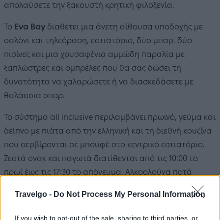
απολαύσετε την ξακουστή κρητική φιλοξενία.
Το
Eva Bay
διαθέτει μια άνετη αίθουσα υποδοχής με
σαλόνι και τηλεόραση, εστιατόριο, δύο μπαρ, δύο
πισίνες και μια χρυσαφένια αμμώδη παραλία με
ξαπλώστρες και ομπρέλες που θα σας δώσει τη
δυνατότητα να χαλαρώσετε ή να διασκεδάσετε με
θαλάσσια σπορ.
Το σύστημα all inclusive περιλαμβάνει πρωινό, γεύμα και
δείπνο με πιάτα από την ελληνική και τη διεθνή κουζίνα
που σερβίρονται σε μπουφέ στο κεντρικό εστιατόριο.
Ζεστά σνακ και παγωτά διατίθενται από τις 10:00 το
πρωί έως τις 17:30 το απόγευμα. Αλκοολούχα ποτά
μεγάλης ποικιλίας, αναψυκτικά, εμφιαλωμένο νερό, τσάι
Travelgo -
Do Not Process My Personal Information
και καφές σερβίρονται και στα δύο μπαρ από τις 10:00
το πρωί έως τις 23:00.
If you wish to opt-out of the sale, sharing to third parties, or