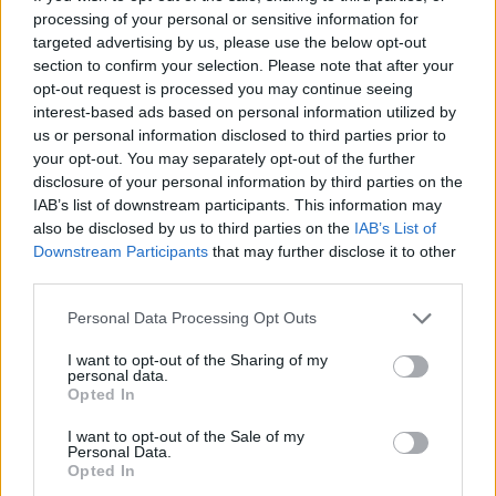
processing of your personal or sensitive information for
Οι διακοπές στο
Eva Bay
περιλαμβάνουν όχι μόνο
targeted advertising by us, please use the below opt-out
χαλάρωση αλλά και διασκέδαση. Το ξενοδοχείο
section to confirm your selection. Please note that after your
opt-out request is processed you may continue seeing
οργανώνει κάθε εβδομάδα βραδιές με παραδοσιακή
interest-based ads based on personal information utilized by
μουσική και χορό αλλά και πάρτυ με σύγχρονη ελληνική
us or personal information disclosed to third parties prior to
μουσική για τους επισκέπτες του.
your opt-out. You may separately opt-out of the further
disclosure of your personal information by third parties on the
IAB’s list of downstream participants. This information may
Το
Eva Bay
βρίσκεται πολύ κοντά στην αγορά και τη
also be disclosed by us to third parties on the
IAB’s List of
νυχτερινή ζωή της πόλης του Ρεθύμνου και είναι πολύ
Downstream Participants
that may further disclose it to other
εύκολο να φτάσετε μέχρι εκεί με το αυτοκίνητο, τη
third parties.
δημόσια συγκοινωνία ή ταξί.
Please note that this website/app uses one or more Google
Personal Data Processing Opt Outs
services and may gather and store information including but
not limited to your visit or usage behaviour. You may click to
I want to opt-out of the Sharing of my
personal data.
ΠΑΡΟΧΕΣ
grant or deny consent to Google and its third-party tags to
Opted In
use your data for below specified purposes in below Google
consent section.
I want to opt-out of the Sale of my
Εστιατόριο
Personal Data.
Opted In
Πισίνα