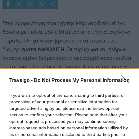
Στην ομορφότερη περιοχή της Μύρινας δίπλα σ’ ένα
δασάκι με πεύκα, μόλις 50 μέτρα από την καταγάλανη
παραλία «Ρηχά νερά» βρίσκονται τα επιπλωμένα
διαμερίσματα
ΑΦΡΟΔΙΤΗ
. Τα ευρύχωρα και πλήρως
ανακαινισμένα διαμερίσματα περιλαμβάνουν: κουζίνα
με τα απαραίτητα οικιακά σκεύη, ψυγείο, τηλεόραση,
τηλέφωνο, κλιματισμό, καθημερινή καθαριότητα,
Travelgo -
Do Not Process My Personal Information
parking και δικό τους μπαλκόνι.
Το φιλικό περιβάλλον και το προσωπικό του με την
If you wish to opt-out of the sale, sharing to third parties, or
καθημερινή περιποίηση και καθαριότητα των δωματίων
processing of your personal or sensitive information for
targeted advertising by us, please use the below opt-out
σας προσφέρουν αξέχαστες διακοπές.
section to confirm your selection. Please note that after your
Το βράδυ συνδυάστε ένα περίπατο πέντε λεπτών δίπλα
opt-out request is processed you may continue seeing
στον παραλιακό δρόμο Ρωμαίικο γιαλό, όπου μπορεί
interest-based ads based on personal information utilized by
us or personal information disclosed to third parties prior to
κανείς να βρει ψαροταβέρνες, εστιατόρια και café-bar.