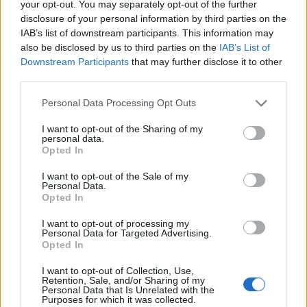
your opt-out. You may separately opt-out of the further
Συνεχίζοντας τον περίπατο θα συναντήσετε την κεντρική
disclosure of your personal information by third parties on the
αγορά η οποία οδηγεί στο λιμάνι της Μύρινας.
IAB’s list of downstream participants. This information may
also be disclosed by us to third parties on the
IAB’s List of
Downstream Participants
that may further disclose it to other
third parties.
ΠΑΡΟΧΕΣ
Please note that this website/app uses one or more Google
Personal Data Processing Opt Outs
services and may gather and store information including but
Wi-Fi
not limited to your visit or usage behaviour. You may click to
I want to opt-out of the Sharing of my
personal data.
grant or deny consent to Google and its third-party tags to
Πάρκινγκ
Opted In
use your data for below specified purposes in below Google
consent section.
I want to opt-out of the Sale of my
Personal Data.
Opted In
I want to opt-out of processing my
Personal Data for Targeted Advertising.
Opted In
I want to opt-out of Collection, Use,
Retention, Sale, and/or Sharing of my
Personal Data that Is Unrelated with the
Purposes for which it was collected.