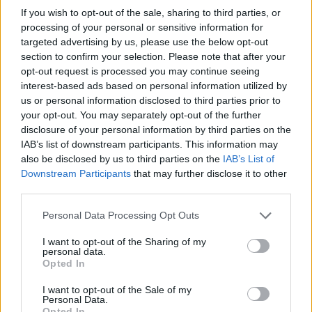
Η παραλία Περιγιάλι διαθέτει εγκαταστάσεις
If you wish to opt-out of the sale, sharing to third parties, or
θαλάσσιων σπορ, ενώ σε απόσταση 1 χλμ. από τα
processing of your personal or sensitive information for
targeted advertising by us, please use the below opt-out
στούντιο υπάρχουν καταρράκτες.
section to confirm your selection. Please note that after your
opt-out request is processed you may continue seeing
Το Νυδρί είναι ένα από τα πιο δημοφιλή τουριστικά
interest-based ads based on personal information utilized by
θέρετρα στη Λευκάδα. Υπάρχουν καταστήματα και
us or personal information disclosed to third parties prior to
μπαρ στο κέντρο του χωριού, σε απόσταση 5 λεπτών με
your opt-out. You may separately opt-out of the further
disclosure of your personal information by third parties on the
τα πόδια από τα στούντιο.
IAB’s list of downstream participants. This information may
also be disclosed by us to third parties on the
IAB’s List of
Τα
Sundy's Studios
απέχουν 15 χλμ. από την
Downstream Participants
that may further disclose it to other
πρωτεύουσα της Λευκάδας.
third parties.
Please note that this website/app uses one or more Google
Personal Data Processing Opt Outs
services and may gather and store information including but
ΠΑΡΟΧΕΣ
not limited to your visit or usage behaviour. You may click to
I want to opt-out of the Sharing of my
personal data.
grant or deny consent to Google and its third-party tags to
Opted In
Wi-Fi
use your data for below specified purposes in below Google
consent section.
I want to opt-out of the Sale of my
Πάρκινγκ
Personal Data.
Opted In