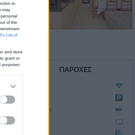
ection to
ou may
 personal
out of the
 downstream
B’s List of
er and store
to grant or
ed purposes
ΠΑΡΟΧΕΣ
Wi-Fi
Πάρκινγκ
Κλιματισμός
Τηλεόραση
Θέρμανση