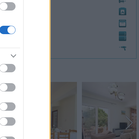
Τζάκι
Κουζίνα
Ψυγείο
Σεσουάρ