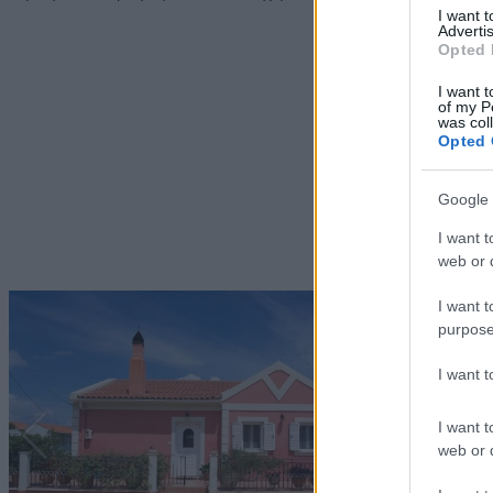
I want 
Advertis
Opted 
I want t
of my P
was col
Opted 
Google 
I want t
web or d
I want t
purpose
I want 
I want t
web or d