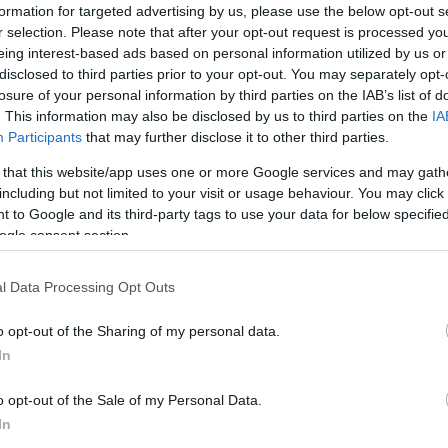
formation for targeted advertising by us, please use the below opt-out s
r selection. Please note that after your opt-out request is processed y
eing interest-based ads based on personal information utilized by us or
disclosed to third parties prior to your opt-out. You may separately opt-
losure of your personal information by third parties on the IAB’s list of
. This information may also be disclosed by us to third parties on the
IA
Participants
that may further disclose it to other third parties.
 that this website/app uses one or more Google services and may gath
including but not limited to your visit or usage behaviour. You may click 
όλες τις ανέσεις στον γραφικό Καραβόμυλο, σε
 to Google and its third-party tags to use your data for below specifi
ogle consent section.
ς Μελισσάνης.
ένα μπάνιο με μπανιέρα, άνετο καθιστικό, μια πλήρως
l Data Processing Opt Outs
ασσα και το βουνό. Επίσης προσφέρει κλιματισμό,
o opt-out of the Sharing of my personal data.
ρεάν WiFi. Η κατοικία μπορεί να φιλοξενήσει έως και
In
o opt-out of the Sale of my Personal Data.
ιο της Μελισσάνης, 500 μ. από την παραλία και τη
In