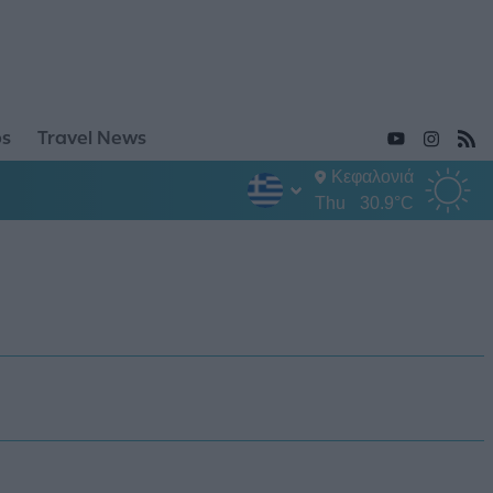
ps
Travel News
Κεφαλονιά
Thu
30.9°C