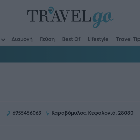
Διαμονή
Γεύση
Best Of
Lifestyle
Travel Ti
6955456063
Καραβόμυλος, Κεφαλονιά, 28080