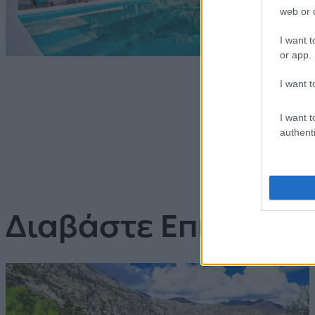
web or d
I want t
or app.
I want t
I want t
authenti
Διαβάστε Επίσης