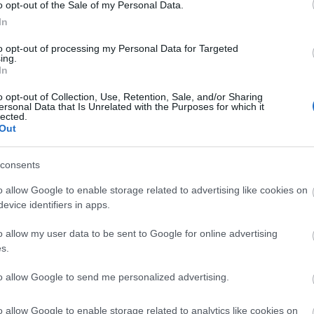
o opt-out of the Sale of my Personal Data.
In
 τα πόδια από την παραλία της Κυρά Παναγιάς. Επίσης,
από τις δημοφιλέστερες και ωραιότερες παραλίες του
to opt-out of processing my Personal Data for Targeted
ing.
In
o opt-out of Collection, Use, Retention, Sale, and/or Sharing
ersonal Data that Is Unrelated with the Purposes for which it
lected.
Out
consents
o allow Google to enable storage related to advertising like cookies on
evice identifiers in apps.
o allow my user data to be sent to Google for online advertising
s.
to allow Google to send me personalized advertising.
o allow Google to enable storage related to analytics like cookies on