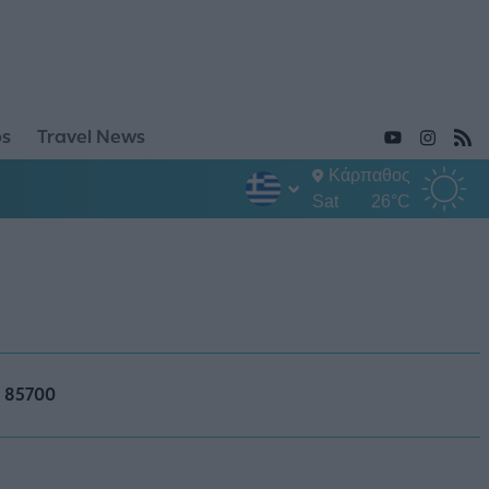
ps
Travel News
Κάρπαθος
Sat
26°C
 85700