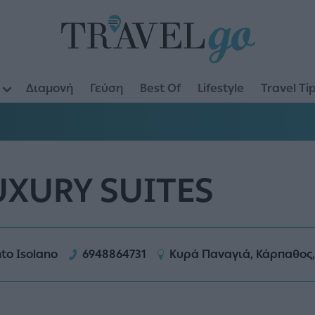
Διαμονή
Γεύση
Best Of
Lifestyle
Travel Ti
UXURY SUITES
to Isolano
6948864731
Κυρά Παναγιά, Κάρπαθος,