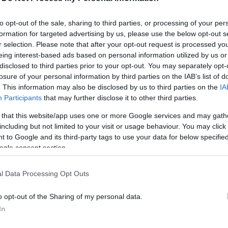
to opt-out of the sale, sharing to third parties, or processing of your per
formation for targeted advertising by us, please use the below opt-out s
r selection. Please note that after your opt-out request is processed y
eing interest-based ads based on personal information utilized by us or
disclosed to third parties prior to your opt-out. You may separately opt-
losure of your personal information by third parties on the IAB’s list of
. This information may also be disclosed by us to third parties on the
IA
Participants
that may further disclose it to other third parties.
Παναγιά, το
Vento Isolano Luxury Suites
αποτελεί
 that this website/app uses one or more Google services and may gath
 και θάλασσα στις διακοπές τους. Εδώ θα απολαύσετε
including but not limited to your visit or usage behaviour. You may click 
με υπέροχη πανοραμική θέα στο Αιγαίο.
 to Google and its third-party tags to use your data for below specifi
ogle consent section.
 εκλεπτυσμένη διακόσμηση και ιδιωτικές πισίνες
ηλιοβασίλεμα. Όλα τα διαμερίσματα διαθέτουν
l Data Processing Opt Outs
 ξεκούραστη διαμονή.
o opt-out of the Sharing of my personal data.
In
 το βράδυ στη βεράντα σας, το πανέμορφο τοπίο που
ιγαίο θα σας χαλαρώσουν απόλυτα.