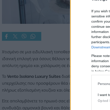
If you wish 
sensitive in
confirm you
continue se
information 
further disc
participants
Downstream 
Χτισμένο σε μια ειδυλλιακή τοποθεσία κοντά στην Κυρά 
Please note
ιδανική επιλογή για όσους θέλουν να συνδυάσουν βουνό
information 
απόλυτη ηρεμία και χαλάρωση σε ένα κομψό περιβάλλον 
deny consent
in below Go
Το
Vento Isolano Luxury Suites
διαθέτει διαμερίσματα με
υπερχείλισης που προσφέρουν θέα στη θάλασσα και το 
Persona
πλήρως εξοπλισμένη κουζίνα και όλες τις ανέσεις για μια
I want t
Opted 
Είτε απολαμβάνετε το πρωινό σας είτε ένα ποτήρι κρασί
συνδυάζει αρμονικά βουνό και θάλασσα και η θέα στο Α