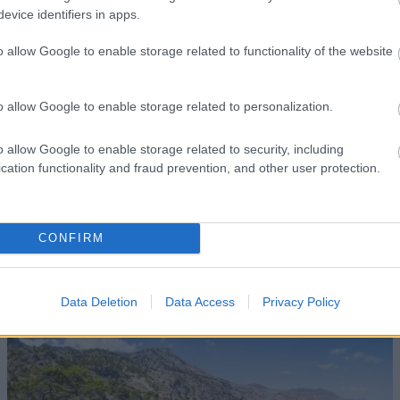
evice identifiers in apps.
o allow Google to enable storage related to functionality of the website
o allow Google to enable storage related to personalization.
o allow Google to enable storage related to security, including
Έλεγχος Διαθεσιμότητας και Κράτηση
cation functionality and fraud prevention, and other user protection.
CONFIRM
Data Deletion
Data Access
Privacy Policy