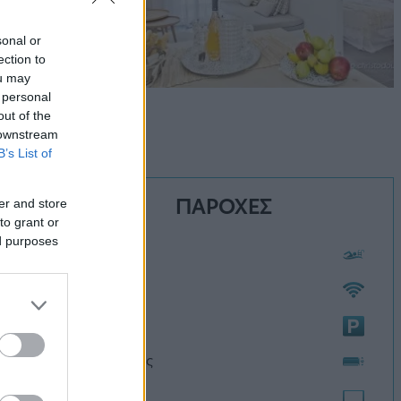
sonal or
ection to
ou may
 personal
out of the
 downstream
B’s List of
ΠΑΡΟΧΕΣ
er and store
to grant or
ed purposes
Πισίνα
Wi-Fi
Πάρκινγκ
Κλιματισμός
Τηλεόραση