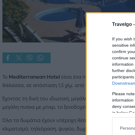
Travelgo 
If you wish 
sensitive in
confirm you
continue se
information 
further disc
Το
Mediterranean Hotel
είναι ένα πολυτελές ξενοδοχείο
participants
Downstream 
θάλασσα, σε απόσταση 1,5 χλμ. από τα Πηγάδια, την πρω
Please note
Έχοντας τη δική του ιδιωτική, μεγάλη παραλία με κρυστά
information 
deny consent
μεγάλη πισίνα με μπαρ, το ξενοδοχείο προσφέρει πολλές 
in below Go
Όλα τα δωμάτια έχουν υπέροχη θέα στη θάλασσα και στ
Persona
κλιματισμό, τηλεόραση, ψυγείο, δωρεάν WiFi, εστιατόρι