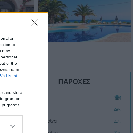
sonal or
ection to
ou may
 personal
out of the
 downstream
B’s List of
ΠΑΡΟΧΕΣ
er and store
Εστιατόριο
to grant or
ed purposes
Πισίνα
Παιδική Πισίνα
Bar στην πισίνα