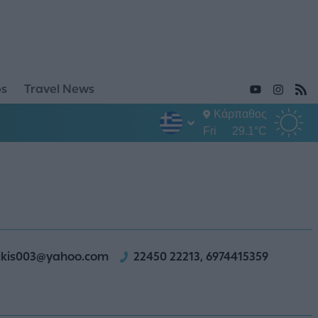
ps
Travel News
Κάρπαθος
Fri
29.1°C
ikis003@yahoo.com
22450 22213, 6974415359