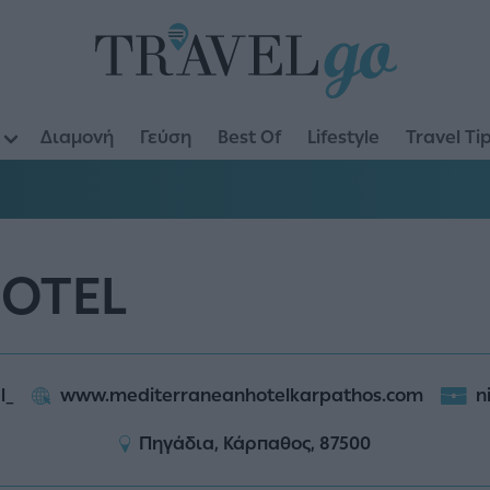
Διαμονή
Γεύση
Best Of
Lifestyle
Travel Ti
OTEL
l_
www.mediterraneanhotelkarpathos.com
n
Πηγάδια, Κάρπαθος, 87500