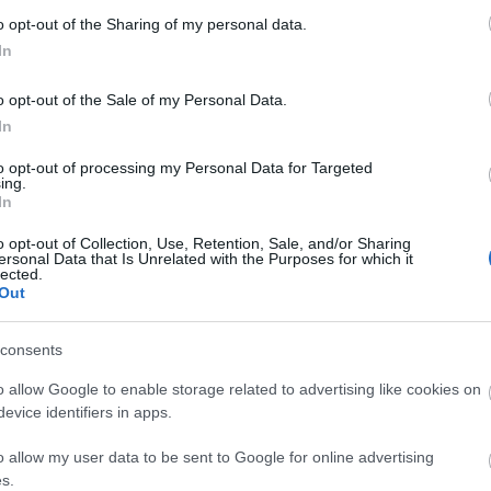
o opt-out of the Sharing of my personal data.
In
 Πηγάδια όπου θα βρείτε πολλά εστιατόρια,
.
o opt-out of the Sale of my Personal Data.
In
to opt-out of processing my Personal Data for Targeted
ing.
In
o opt-out of Collection, Use, Retention, Sale, and/or Sharing
ersonal Data that Is Unrelated with the Purposes for which it
lected.
Out
consents
o allow Google to enable storage related to advertising like cookies on
evice identifiers in apps.
o allow my user data to be sent to Google for online advertising
s.