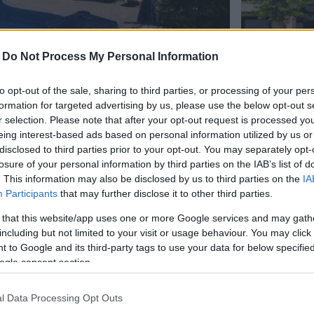
-
Do Not Process My Personal Information
to opt-out of the sale, sharing to third parties, or processing of your per
formation for targeted advertising by us, please use the below opt-out s
r selection. Please note that after your opt-out request is processed y
eing interest-based ads based on personal information utilized by us or
disclosed to third parties prior to your opt-out. You may separately opt-
losure of your personal information by third parties on the IAB’s list of
 που βρίσκεται σε μια ήσυχη περιοχή δίπλα στη
. This information may also be disclosed by us to third parties on the
IA
Participants
that may further disclose it to other third parties.
τεύουσα και το κυριότερο λιμάνι της Καρπάθου.
 that this website/app uses one or more Google services and may gath
λλινα νερά και ήρεμο περιβάλλον, καθώς και μια
including but not limited to your visit or usage behaviour. You may click 
 to Google and its third-party tags to use your data for below specifi
επιλογές για χαλάρωση στους επισκέπτες του.
ogle consent section.
ην καταπράσινη φύση. Οι παροχές περιλαμβάνουν
l Data Processing Opt Outs
ο και μεγάλο χώρο στάθμευσης. Καθημερινά σερβίρεται