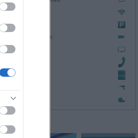
Wi-Fi
Πάρκινγκ
Κλιματισμός
Τηλεόραση
Τηλέφωνο
Ψυγείο
Σεσουάρ
Πρωινό