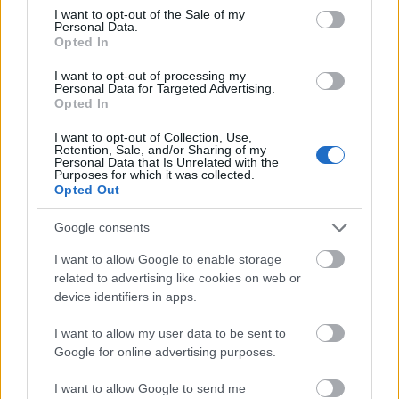
Απλά θυμηθείτε να ενημερώσετε τηλεφωνικά ή μέσω
consent section.
I want to opt-out of the Sale of my
Personal Data.
email εκ των προτέρων.
Opted In
Το
Πέτρα & Έλατο Art Hotel
βρίσκεται σε απόσταση 2,5
I want to opt-out of processing my
Personal Data for Targeted Advertising.
ωρών από την Αθήνα στο χωριό Βαλτεσινίκο. Κοντινός
Opted In
προορισμός, σε απόσταση 12 χλμ., είναι η λίμνη του
I want to opt-out of Collection, Use,
Λάδωνα. Το χωριό βρίσκεται σε απόσταση 20 λεπτών
Retention, Sale, and/or Sharing of my
Personal Data that Is Unrelated with the
από τη Βυτίνα και τη Δημητσάνα.
Purposes for which it was collected.
Opted Out
Google consents
ΠΑΡΟΧΕΣ
I want to allow Google to enable storage
related to advertising like cookies on web or
Wi-Fi
device identifiers in apps.
Επιτρέπονται κατοικίδια (κατόπιν συνεννοήσεως)
I want to allow my user data to be sent to
Πάρκινγκ
Google for online advertising purposes.
Τηλεόραση
I want to allow Google to send me