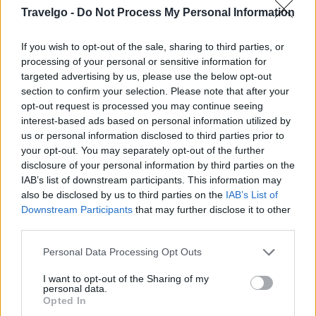
Travelgo -
Do Not Process My Personal Information
εξαιρετικές υπηρεσίες φιλοξενίας για την ικανοποίηση
των επισκεπτών.
If you wish to opt-out of the sale, sharing to third parties, or
processing of your personal or sensitive information for
To ξενοδοχείο διαθέτει 8 δωμάτια, με ενεργειακό τζάκι
targeted advertising by us, please use the below opt-out
και ενδοδαπέδια θέρμανση, τα οποία είναι ειδικά
section to confirm your selection. Please note that after your
opt-out request is processed you may continue seeing
διαμορφωμένα για οικογένειες.
interest-based ads based on personal information utilized by
us or personal information disclosed to third parties prior to
Τα δωμάτια χαρακτηρίζονται από διακριτική πολυτέλεια
your opt-out. You may separately opt-out of the further
και αίσθηση άνεσης που σας επιτρέπουν να χαλαρώσετε
disclosure of your personal information by third parties on the
και να απολαύσετε τη μοναδική φύση που κυριολεκτικά
IAB’s list of downstream participants. This information may
also be disclosed by us to third parties on the
IAB’s List of
εισβάλει στο χώρο, μέσα από τα «γενναιόδωρα»
Downstream Participants
that may further disclose it to other
μπαλκόνια. Είναι εξοπλισμένα με γρήγορο WiFi, μίνι
third parties.
μπαρ, χρηματοκιβώτιο και ενεργειακά τζάκια.
Please note that this website/app uses one or more Google
Personal Data Processing Opt Outs
services and may gather and store information including but
Επίσης, το ξενοδοχείο διαθέτει ιδιωτικό parking.
not limited to your visit or usage behaviour. You may click to
I want to opt-out of the Sharing of my
personal data.
grant or deny consent to Google and its third-party tags to
Οι τετράποδοι φίλοι σας είναι καλοδεχούμενοι εδώ.
Opted In
use your data for below specified purposes in below Google