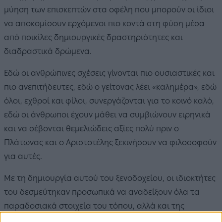
μύηση των επισκεπτών στα οφέλη που μπορούν οι ίδιοι
να αποκομίσουν ερχόμενοι πιο κοντά στη φύση μέσα
από ποικίλες δημιουργικές δραστηριότητες και
διαδραστικά δρώμενα.
Εδώ οι ανθρώπινες σχέσεις γίνονται πιο ουσιαστικές και
πιο ανεπιτήδευτες, εδώ ο γείτονας λέει «καλημέρα», εδώ
όλοι, εχθροί και φίλοι, συνεργάζονται για το κοινό καλό,
εδώ οι άνθρωποι έχουν μάθει να συμβιώνουν ειρηνικά
και να σέβονται θεμελιώδεις αξίες πολύ πριν ο
Πλάτωνας και ο Αριστοτέλης ξεκινήσουν να φιλοσοφούν
για αυτές.
Με τη δημιουργία αυτού του ξενοδοχείου, οι ιδιοκτήτες
του δεσμεύτηκαν προσωπικά να αναδείξουν όλα τα
παραδοσιακά στοιχεία του τόπου, αλλά και της
πολιτιστικής του κληρονομιάς, επενδύοντας σε