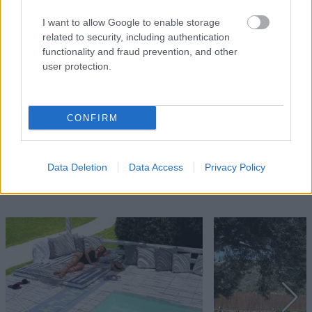
Υδρομασάζ
I want to allow Google to enable storage
Πρωινό
related to security, including authentication
functionality and fraud prevention, and other
Πισίνα
user protection.
Οργάνωση κοινωνικών εκδηλώσεων
Επιτρέπονται κατοικίδια (κατόπιν συνεννοήσεως)
CONFIRM
Πάρκινγκ
Data Deletion
Data Access
Privacy Policy