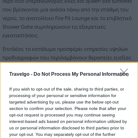
νερό δύο υπεραινωνόβιες ελιές και queen size sunbeds
που βρίσκονται μια ανάσα πάνω από την στάθμη του
νερού, το ανατολίτικο Fire Pit Lounge και το επιβλητικό
Shower Gate συμπληρώνουν τις εξαιρετικές
εγκαταστάσεις.
Επιπλέον, το κατάλυμα προσφέρει υπηρεσίες υψηλών
προδιαγραφών που περιλαμβάνουν θεραπείες ευεξίας
και μασάζ, πρόγραμμα Yoga & Meditation, Romantic
Travelgo -
Do Not Process My Personal Information
Champagne on the beach, υπηρεσίες γάμου, ιδιωτικό
ελικόπτερο κ.ά.
If you wish to opt-out of the sale, sharing to third parties, or
processing of your personal or sensitive information for
Στο
Ow Andros Luxury Suites
οι επισκέπτες
targeted advertising by us, please use the below opt-out
απολαμβάνουν μια ασφαλή και υγιεινή διαμονή, καθώς
section to confirm your selection. Please note that after your
τα δωμάτια και οι εγκαταστάσεις αποστειρώνονται και
opt-out request is processed you may continue seeing
interest-based ads based on personal information utilized by
απολυμαίνονται σε καθημερινή βάση με τεχνολογίες
us or personal information disclosed to third parties prior to
αποστείρωσης UVC και O3 (Ozone).
your opt-out. You may separately opt-out of the further