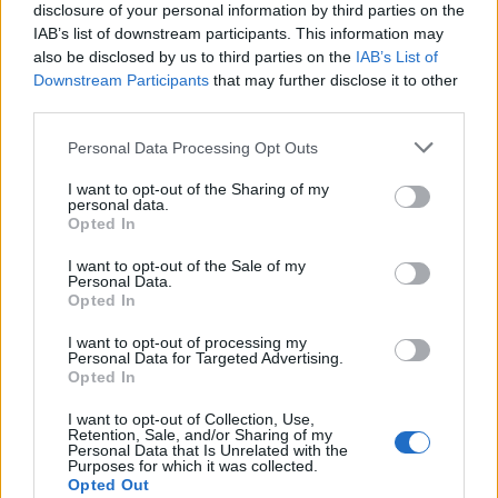
disclosure of your personal information by third parties on the
Καθημερινά πραγματοποιούνται 300 πλήρεις κύκλοι
IAB’s list of downstream participants. This information may
αποστείρωσης στο δωμάτιό σας με Πανίσχυρη Παλμική
also be disclosed by us to third parties on the
IAB’s List of
Downstream Participants
that may further disclose it to other
Ακτινοβολία UV-C πριν από το Check-in αλλά και κατά
third parties.
την καθημερινή τακτική φροντίδα του.
Please note that this website/app uses one or more Google
Personal Data Processing Opt Outs
services and may gather and store information including but
H Παλμική Ακτινοβολία UV-C εξουδετερώνει τον COVID-
not limited to your visit or usage behaviour. You may click to
I want to opt-out of the Sharing of my
19, τον ιό της γρίπης, μικρόβια, βακτήρια, πρωτόζωα και
personal data.
grant or deny consent to Google and its third-party tags to
Opted In
άλλους επιβλαβείς μικροοργανισμούς. Η Ακτινοβολία
use your data for below specified purposes in below Google
consent section.
UV-C διασπά ακαριαία το DNA / RNA των παθογόνων με
I want to opt-out of the Sale of my
Personal Data.
φυσικό τρόπο, χωρίς υγρασία, χωρίς την χρήση χημικών,
Opted In
επικίνδυνων καθαριστικών, υδραργύρου ή άλλων
I want to opt-out of processing my
βαρέων μετάλλων.
Personal Data for Targeted Advertising.
Opted In
Αμέσως μετά την ολοκλήρωση της συνεδρίας
I want to opt-out of Collection, Use,
αποστείρωσης μπορείτε να εισέλθετε στον χώρο, στον
Retention, Sale, and/or Sharing of my
Personal Data that Is Unrelated with the
οποίο δεν υπάρχει απολύτως κανένα υπόλειμμα
Purposes for which it was collected.
Opted Out
ακτινοβολίας στις επιφάνειες και στον αέρα.