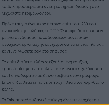
το
Ibix
προσφέρει μια άνετη και ήρεμη διαμονή στο
ξεχωριστό περιβάλλον του.
Πρόκειται για ένα μικρό πέτρινο σπίτι του 1930 που
ανακαινίστηκε πλήρως το 2020. Όμορφα διακοσμημένο
με ένα συνδυασμό παραδοσιακών-μοντέρνων
στοιχείων, έργα τέχνης και χειροποίητα έπιπλα, θα σας
κάνει να νιώσετε σαν στο σπίτι σας.
Το σπίτι διαθέτει πλήρως εξοπλισμένη κουζίνα,
τραπεζαρία, μπάνιο, σαλόνι με ενεργειακή ξυλόσομπα
και 1 υπνοδωμάτιο με διπλό κρεβάτι στον ημιώροφο.
Επίσης, διαθέτει κήπο με υπέροχη θέα στον Κορινθιακό
κόλπο.
Το
Ibix
αποτελεί ιδανική επιλογή όλες τις εποχές του
χρόνου για όσους αναζητούν ιδιωτικότητα, ασφάλεια