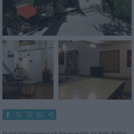
Σε ένα πολύ γραφικό και ήσυχο χωριό, τις Αιγές Αχαΐας,