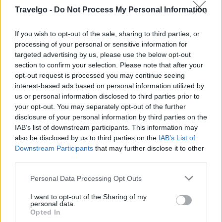
και ξεγνοιασιά δίπλα στη φύση, καθώς βρίσκεται σε ένα
Travelgo -
Do Not Process My Personal Information
γαλήνιο χωριό με λίγους μόνιμους κατοίκους.
If you wish to opt-out of the sale, sharing to third parties, or
processing of your personal or sensitive information for
Στις Αιγές θα δείτε τον επιβλητικό βράχο της Ευρωστίνης
targeted advertising by us, please use the below opt-out
που ορθώνεται πάνω από το χωριό, ενώ αξιοθέατα
section to confirm your selection. Please note that after your
αποτελούν η εκκλησία της Αγίας Τριάδας και τα
opt-out request is processed you may continue seeing
interest-based ads based on personal information utilized by
ξωκλήσια της.
us or personal information disclosed to third parties prior to
your opt-out. You may separately opt-out of the further
Οι επισκέπτες μπορούν να κάνουν πεζοπορία στη γύρω
disclosure of your personal information by third parties on the
περιοχή και εκδρομές σε κοντινά χωριά.
IAB’s list of downstream participants. This information may
also be disclosed by us to third parties on the
IAB’s List of
Σε απόσταση 10 χλμ. βρίσκονται τα παραθαλάσσια
Downstream Participants
that may further disclose it to other
χωριά Αιγείρα και Ακράτα, με σούπερ μάρκετ, ταβέρνες
third parties.
και καφετέριες δίπλα στις παραλίες τους. Το καλοκαίρι,
Please note that this website/app uses one or more Google
Personal Data Processing Opt Outs
οι παραλίες του Κορινθιακού Κόλπου σας περιμένουν για
services and may gather and store information including but
not limited to your visit or usage behaviour. You may click to
I want to opt-out of the Sharing of my
χαλάρωση και βουτιές.
personal data.
grant or deny consent to Google and its third-party tags to
Opted In
use your data for below specified purposes in below Google
Το χωριό απέχει 150 χλμ. από την Αθήνα, 55 χλμ. από τα