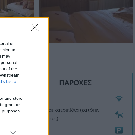
sonal or
ection to
ou may
 personal
out of the
 downstream
ΠΑΡΟΧΕΣ
B’s List of
er and store
Wi-Fi
to grant or
Επιτρέπονται κατοικίδια (κατόπιν
ed purposes
συνεννοήσεως)
Πάρκινγκ