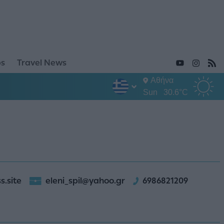
ps
Travel News
Αθήνα
Sun
30.6°C
s.site
eleni_spil@yahoo.gr
6986821209