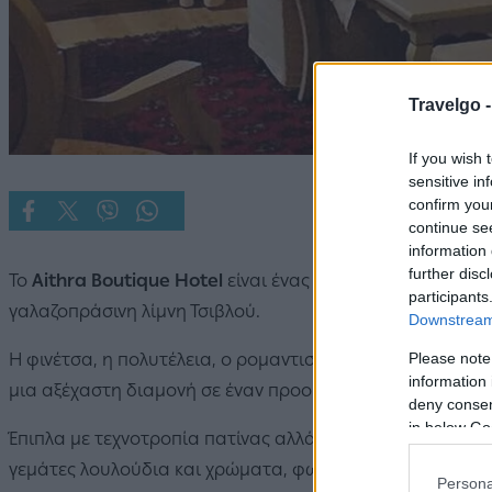
Travelgo 
If you wish 
sensitive in
confirm you
continue se
information 
further disc
Το
Aithra Boutique Hotel
είναι ένας φιλόξενος ξενώνας φ
participants
γαλαζοπράσινη λίμνη Τσιβλού.
Downstream 
Please note
Η φινέτσα, η πολυτέλεια, ο ρομαντισμός και η αφοπλιστικ
information 
μια αξέχαστη διαμονή σε έναν προορισμό που είναι μαγικ
deny consent
in below Go
Έπιπλα με τεχνοτροπία πατίνας αλλά και χειροποίητα βα
γεμάτες λουλούδια και χρώματα, φωτεινές κουρτίνες και
Persona