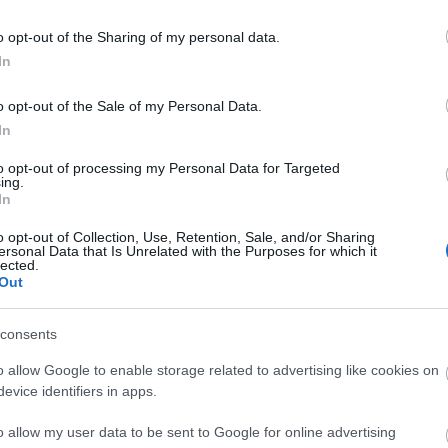
ου νερού θα σας ηρεμήσουν και θα σας χαλαρώσουν.
o opt-out of the Sharing of my personal data.
In
είναι περιτριγυρισμένη από πυκνά δάση και θεωρείται
ίδη χλωρίδας και πανίδας. Το τοπίο είναι υπέροχο
o opt-out of the Sale of my Personal Data.
In
ματοποιήσετε εκδρομές στη Ζαρούχλα και τα γύρω
to opt-out of processing my Personal Data for Targeted
ing.
 Καλαβρύτων, στο Σπήλαιο των Λιμνών, στη Λίμνη
In
o opt-out of Collection, Use, Retention, Sale, and/or Sharing
ersonal Data that Is Unrelated with the Purposes for which it
lected.
 από την παραλία της Ακράτας, μιάμιση ώρα από την
Out
ων.
consents
o allow Google to enable storage related to advertising like cookies on
evice identifiers in apps.
o allow my user data to be sent to Google for online advertising