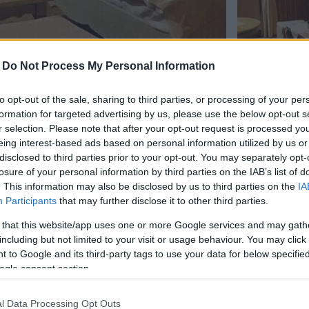
-
Do Not Process My Personal Information
to opt-out of the sale, sharing to third parties, or processing of your per
formation for targeted advertising by us, please use the below opt-out s
r selection. Please note that after your opt-out request is processed y
eing interest-based ads based on personal information utilized by us or
disclosed to third parties prior to your opt-out. You may separately opt-
losure of your personal information by third parties on the IAB’s list of
τιαγμένος από ξύλο και πέτρα, με θέα τη
. This information may also be disclosed by us to third parties on the
IA
Participants
that may further disclose it to other third parties.
 that this website/app uses one or more Google services and may gath
ή θεά στη λίμνη δημιουργούν το ιδανικό σκηνικό για
including but not limited to your visit or usage behaviour. You may click 
ός τόσο το χειμώνα όσο και το καλοκαίρι.
 to Google and its third-party tags to use your data for below specifi
ogle consent section.
θυκόκκινα χαλιά (μπουχάρα), ρομαντικές μαξιλάρες
 όμορφα φωτιστικά κοσμούν το εσωτερικό του ξενώνα.
l Data Processing Opt Outs