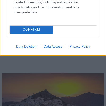
related to security, including authentication
functionality and fraud prevention, and other
user protection.
CONFIRM
ΙΟΣ - ΔΙΑΜΟΝΗ
Calilo: Ένα ξενοδοχείο όπου η πολυτέλεια
Data Deletion
Data Access
Privacy Policy
εκφράζεται μέσα από την απλότητα