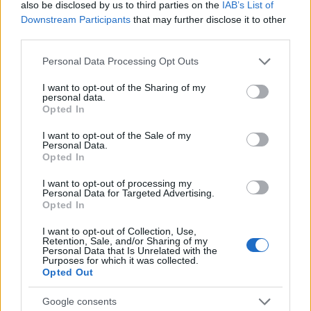
also be disclosed by us to third parties on the
IAB’s List of
Downstream Participants
that may further disclose it to other
third parties.
Please note that this website/app uses one or more Google
Personal Data Processing Opt Outs
services and may gather and store information including but
not limited to your visit or usage behaviour. You may click to
I want to opt-out of the Sharing of my
personal data.
grant or deny consent to Google and its third-party tags to
Opted In
use your data for below specified purposes in below Google
consent section.
I want to opt-out of the Sale of my
Personal Data.
Opted In
I want to opt-out of processing my
Personal Data for Targeted Advertising.
Opted In
I want to opt-out of Collection, Use,
Retention, Sale, and/or Sharing of my
Personal Data that Is Unrelated with the
Purposes for which it was collected.
Opted Out
ΙΟΣ - ΔΙΑΜΟΝΗ
Google consents