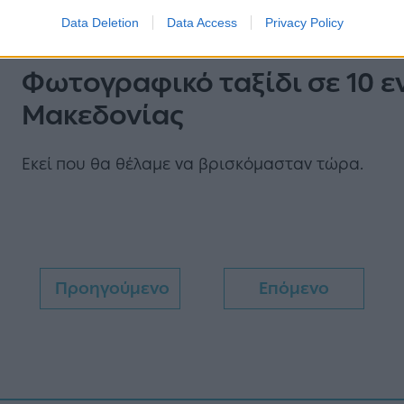
Data Deletion
Data Access
Privacy Policy
BEST OF
Φωτογραφικό ταξίδι σε 10 ε
Μακεδονίας
Εκεί που θα θέλαμε να βρισκόμασταν τώρα.
Προηγούμενο
Επόμενο