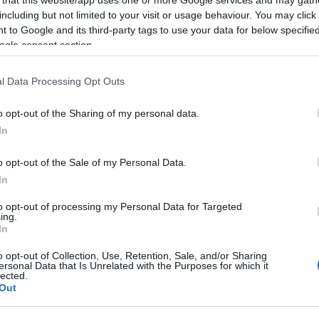
including but not limited to your visit or usage behaviour. You may click 
 to Google and its third-party tags to use your data for below specifi
ogle consent section.
Λίμνη Κερκίνη: Ένας παράδε
l Data Processing Opt Outs
διακοπές
o opt-out of the Sharing of my personal data.
Η υπέροχη Λίμνη Κερκίνη είναι το υδάτινο στολί
In
υγρότοπους της Ευρώπης. Ανακαλύψτε έναν συνα
o opt-out of the Sale of my Personal Data.
χαλάρωσης αλλά και περιπέτειας όλες τις εποχές
In
to opt-out of processing my Personal Data for Targeted
ing.
In
BEST OF
o opt-out of Collection, Use, Retention, Sale, and/or Sharing
ersonal Data that Is Unrelated with the Purposes for which it
Forbes: Ελληνική λίμνη στα
lected.
Out
της φύσης στα Βαλκάνια