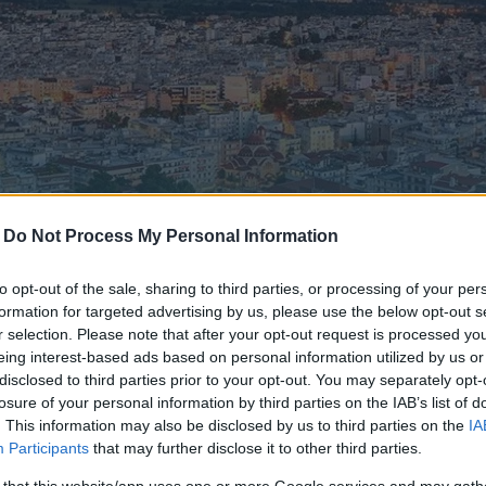
-
Do Not Process My Personal Information
to opt-out of the sale, sharing to third parties, or processing of your per
formation for targeted advertising by us, please use the below opt-out s
r selection. Please note that after your opt-out request is processed y
eing interest-based ads based on personal information utilized by us or
disclosed to third parties prior to your opt-out. You may separately opt-
 το φαράγγι Αγγίτη, η λίμνη Κερκίνη, το δέλτα Στρυμόνα, ο
losure of your personal information by third parties on the IAB’s list of
α και οι εκκλησίες, η πλούσια λαογραφική παράδοση, το χ
. This information may also be disclosed by us to third parties on the
IA
Participants
that may further disclose it to other third parties.
 προσελκύουν μεγάλο αριθμό επισκεπτών στις Σέρρες όλο
 that this website/app uses one or more Google services and may gath