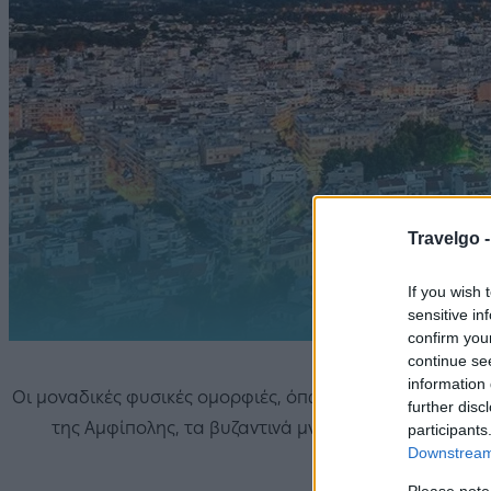
Travelgo 
If you wish 
sensitive in
confirm you
continue se
information 
Οι μοναδικές φυσικές ομορφιές, όπως σπήλαιο Αλιστράτης,
further disc
της Αμφίπολης, τα βυζαντινά μνημεία, τα μοναστήρι
participants
Downstream 
τουρισμού
Please note