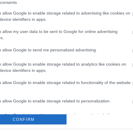
consents
Μια πανέμορφη ελληνική λίμνη φιγουράρει σε π
o allow Google to enable storage related to advertising like cookies on
προτείνει στους αναγνώστες του να ανακαλύψο
evice identifiers in apps.
Βαλκάνια
o allow my user data to be sent to Google for online advertising
s.
to allow Google to send me personalized advertising.
o allow Google to enable storage related to analytics like cookies on
BEST OF
evice identifiers in apps.
Τα πιο εντυπωσιακά σπήλαια
o allow Google to enable storage related to functionality of the website
Ταξίδι στον μαγικό υπόγειο κόσμο των ομορφότ
o allow Google to enable storage related to personalization.
o allow Google to enable storage related to security, including
CONFIRM
cation functionality and fraud prevention, and other user protection.