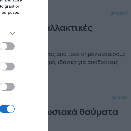
to grant or
ed purposes
07.01.2022
ισος για εναλλακτικές
δι των Σερρών και ένας από τους σημαντικότερους
ρπαστικό προορισμό, ιδανικό για αποδράσεις
.
30.11.2021
 5 πιο εντυπωσιακά θαύματα