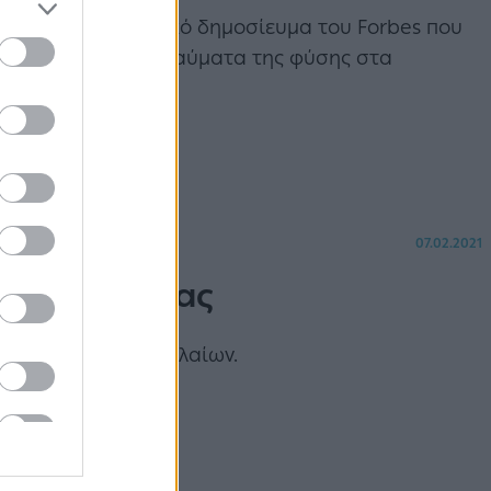
ρόσφατο ταξιδιωτικό δημοσίευμα του Forbes που
υν 5 εντυπωσιακά θαύματα της φύσης στα
07.02.2021
 της Ελλάδας
ερων ελληνικών σπηλαίων.