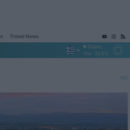
ps
Travel News
Σέρρες
Thu
32.5°C
RSS