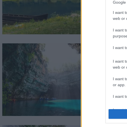
Google 
I want t
web or d
I want t
purpose
I want 
I want t
web or d
I want t
or app.
I want t
I want t
authenti