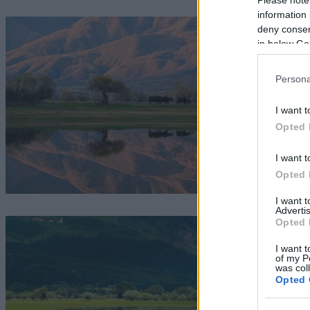
information 
deny consent
in below Go
Persona
I want t
Opted 
I want t
Opted 
I want 
Advertis
Opted 
I want t
of my P
was col
Opted 