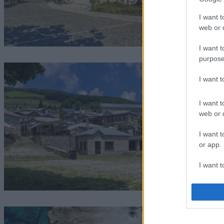
I want t
web or d
I want t
purpose
I want 
I want t
web or d
I want t
or app.
I want t
I want t
authenti