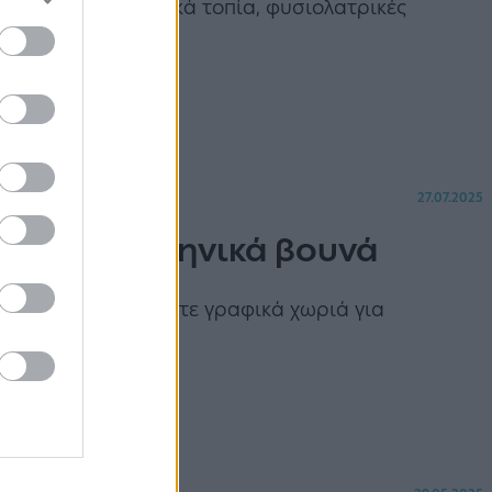
οκύριακα. Μαγευτικά τοπία, φυσιολατρικές
27.07.2025
ίρι στα ελληνικά βουνά
r σας προτείνει πέντε γραφικά χωριά για