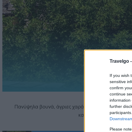
Travelgo 
If you wish 
sensitive in
confirm you
continue se
information 
further disc
Πανύψηλα βουνά, άγριες χαράδρες, μοναδικά φαράγγ
participants
καλοδιατηρημένα παραδ
Downstream 
Please note