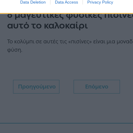
BEST OF
Data Deletion
Data Access
Privacy Policy
6 μαγευτικές φυσικές πισίνε
αυτό το καλοκαίρι
Το κολύμπι σε αυτές τις «πισίνες» είναι μια μονα
φύση.
Προηγούμενο
Επόμενο