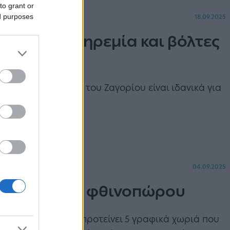
to grant or
ed purposes
18.09.2025
Ζαγόρι για ηρεμία και βόλτες
τά τα ήσυχα χωριά του Ζαγορίου είναι ιδανικά για
 και παράδοσης.
04.09.2025
οδράσεις του φθινοπώρου
ο Travelgo.gr σας προτείνει 5 γραφικά χωριά που