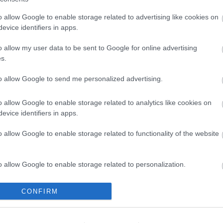
είναι ιδανικά για τα πρώτα φθινοπωρινά Σαββατ
δραστηριότητες και παραδοσιακό φαγητό.
o allow Google to enable storage related to advertising like cookies on
evice identifiers in apps.
o allow my user data to be sent to Google for online advertising
s.
to allow Google to send me personalized advertising.
BEST OF
o allow Google to enable storage related to analytics like cookies on
5 χωριά για δροσερό καλοκα
evice identifiers in apps.
o allow Google to enable storage related to functionality of the website
Από τη Φλώρινα μέχρι την Αρκαδία, το Travelgo.g
εναλλακτικές καλοκαιρινές διακοπές.
o allow Google to enable storage related to personalization.
o allow Google to enable storage related to security, including
CONFIRM
cation functionality and fraud prevention, and other user protection.