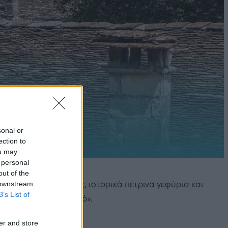
sonal or
ection to
ou may
 personal
out of the
 downstream
εντυπωσιακές λίμνες, ιστορικά πέτρινα γεφύρια και
B’s List of
πο πίσω από το βουνό».
er and store