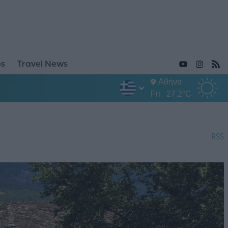
ps
Travel News
Αθήνα
Fri
27.2°C
RSS