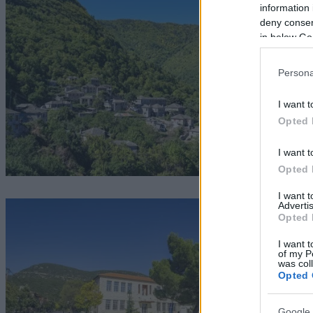
information 
deny consent
in below Go
Persona
I want t
Opted 
I want t
Opted 
I want 
Advertis
Opted 
I want t
of my P
was col
Opted 
Google 