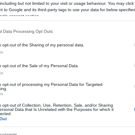
including but not limited to your visit or usage behaviour. You may click 
 to Google and its third-party tags to use your data for below specifi
BEST OF
ogle consent section.
5 χαμηλών τόνων χωριά στο 
l Data Processing Opt Outs
στη φύση
o opt-out of the Sharing of my personal data.
Πνιγμένα στο πράσινο και χτισμένα με πέτρα, αυ
In
χαλαρωτικές αποδράσεις γεμάτες εικόνες φύσης
o opt-out of the Sale of my Personal Data.
In
to opt-out of processing my Personal Data for Targeted
ing.
In
BEST OF
o opt-out of Collection, Use, Retention, Sale, and/or Sharing
ersonal Data that Is Unrelated with the Purposes for which it
5 χωριά για τις πρώτες απ
lected.
Out
Από τα Ζαγοροχώρια μέχρι την Ορεινή Αρκαδία, τ
consents