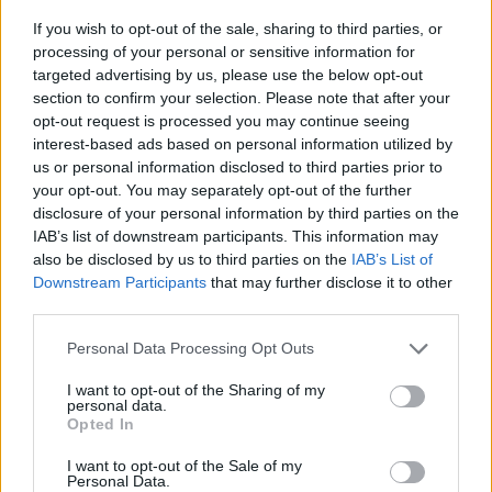
If you wish to opt-out of the sale, sharing to third parties, or
processing of your personal or sensitive information for
targeted advertising by us, please use the below opt-out
section to confirm your selection. Please note that after your
opt-out request is processed you may continue seeing
interest-based ads based on personal information utilized by
us or personal information disclosed to third parties prior to
Στις Νύμφες η μέρα ξεκινάει ιδιαίτερα όμορφα με ένα
your opt-out. You may separately opt-out of the further
πλούσιο και πεντανόστιμο πρωινό (αναγνωρισμένο από
disclosure of your personal information by third parties on the
το Ξενοδοχειακό Επιμελητήριο Ελλάδος), γεμάτο με
IAB’s list of downstream participants. This information may
also be disclosed by us to third parties on the
IAB’s List of
παραδοσιακές και χειροποίητες γεύσεις που θα σας
Downstream Participants
that may further disclose it to other
μείνουν αξέχαστες.
third parties.
Please note that this website/app uses one or more Google
Personal Data Processing Opt Outs
services and may gather and store information including but
not limited to your visit or usage behaviour. You may click to
I want to opt-out of the Sharing of my
personal data.
grant or deny consent to Google and its third-party tags to
Opted In
use your data for below specified purposes in below Google
consent section.
I want to opt-out of the Sale of my
Personal Data.