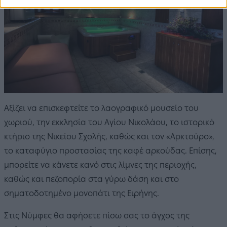
Αξίζει να επισκεφτείτε το λαογραφικό μουσείο του
χωριού, την εκκλησία του Αγίου Νικολάου, το ιστορικό
κτήριο της Νικείου Σχολής, καθώς και τον «Αρκτούρο»,
το καταφύγιο προστασίας της καφέ αρκούδας. Επίσης,
μπορείτε να κάνετε κανό στις λίμνες της περιοχής,
καθώς και πεζοπορία στα γύρω δάση και στο
σηματοδοτημένο μονοπάτι της Ειρήνης.
Στις Νύμφες θα αφήσετε πίσω σας το άγχος της