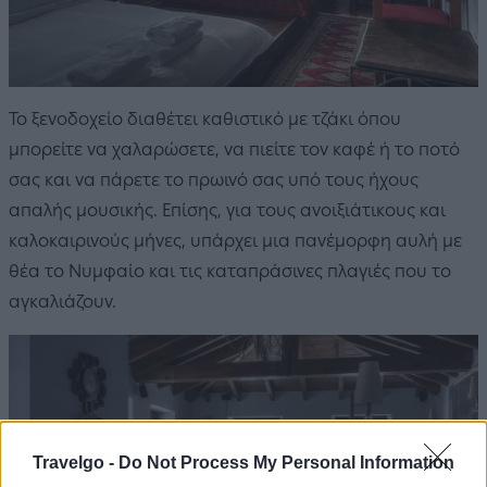
Το ξενοδοχείο διαθέτει καθιστικό με τζάκι όπου
μπορείτε να χαλαρώσετε, να πιείτε τον καφέ ή το ποτό
σας και να πάρετε το πρωινό σας υπό τους ήχους
απαλής μουσικής. Επίσης, για τους ανοιξιάτικους και
καλοκαιρινούς μήνες, υπάρχει μια πανέμορφη αυλή με
θέα το Νυμφαίο και τις καταπράσινες πλαγιές που το
αγκαλιάζουν.
Travelgo -
Do Not Process My Personal Information