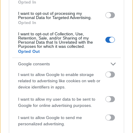
Opted In
I want to opt-out of processing my
Personal Data for Targeted Advertising.
Opted In
I want to opt-out of Collection, Use,
Retention, Sale, and/or Sharing of my
Personal Data that Is Unrelated with the
Απολαύστε τις χωριάτικες πίτες (πίτα με λουβουδιά,
Purposes for which it was collected.
Opted Out
τσουκνιδόπιτα, πρασομανιταρόπιτα, πιπερόπιτα κ.ά.)
που μόλις ξεφουρνίστηκαν, τα τηγανομηλοπιτάκια, τις
Google consents
χειροποίητες μαρμελάδες, τα φρέσκα αυγά, το
I want to allow Google to enable storage
στραγγιστό γιαούρτι με φρούτα εποχής, την
related to advertising like cookies on web or
τραχανόσουπα με φρέσκο βούτυρο και ντόπια φέτα και
device identifiers in apps.
πολλά άλλα εκλεκτά παραδοσιακά εδέσματα.
I want to allow my user data to be sent to
Google for online advertising purposes.
I want to allow Google to send me
personalized advertising.