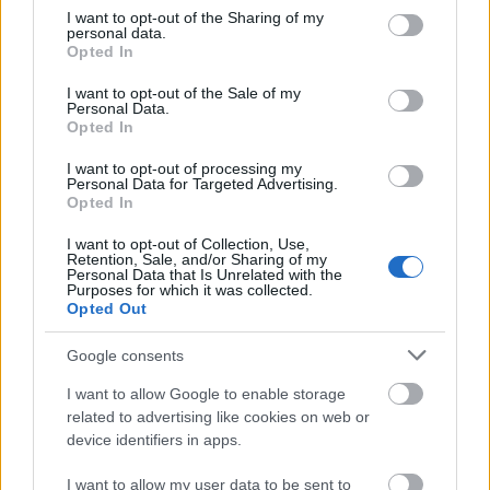
not limited to your visit or usage behaviour. You may click to
I want to opt-out of the Sharing of my
personal data.
grant or deny consent to Google and its third-party tags to
Opted In
use your data for below specified purposes in below Google
consent section.
I want to opt-out of the Sale of my
Personal Data.
Opted In
I want to opt-out of processing my
Δείτε στην gallery τις
Personal Data for Targeted Advertising.
Opted In
ελληνικές παραλίες με τα πιο
I want to opt-out of Collection, Use,
περίεργα ονόματα:
Retention, Sale, and/or Sharing of my
Personal Data that Is Unrelated with the
Purposes for which it was collected.
Opted Out
Google consents
I want to allow Google to enable storage
related to advertising like cookies on web or
device identifiers in apps.
I want to allow my user data to be sent to