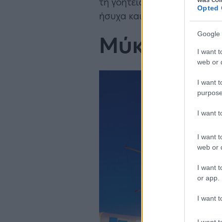
τη γοητεία της Σαντορίνης»,
Opted 
ήσυχα και αυθεντικά χωριά 
Google 
Μύκονος
I want t
web or d
I want t
purpose
I want 
I want t
web or d
I want t
or app.
I want t
I want t