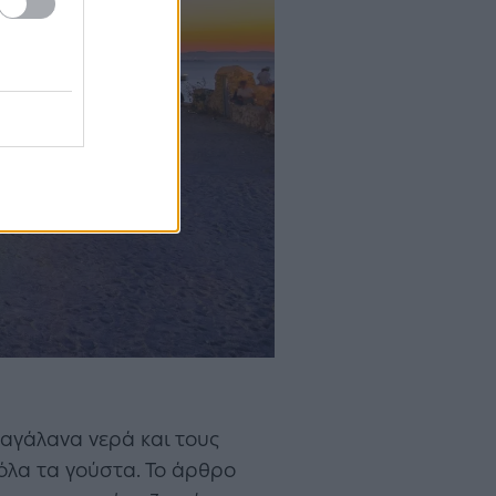
ταγάλανα νερά και τους
 όλα τα γούστα. Το άρθρο