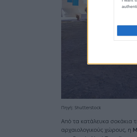
authenti
Πηγή: Shutterstock
Από τα κατάλευκα σοκάκια τ
αρχαιολογικούς χώρους, η
Μ