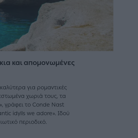
άκια και απομονωμένες
α καλύτερα για ρομαντικές
βεστωμένα χωριά τους, τα
ι», γράφει το Conde Nast
tic idylls we adore». Iδού
ιωτικό περιοδικό.