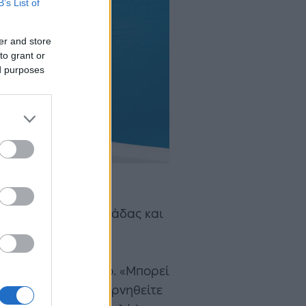
B’s List of
er and store
to grant or
ed purposes
αντικά μέρη της Ελλάδας και
σιακή καλντέρα, τα
, το ρομαντικό
ζει με κανένα άλλο. «Μπορεί
δεν μπορείτε να αρνηθείτε