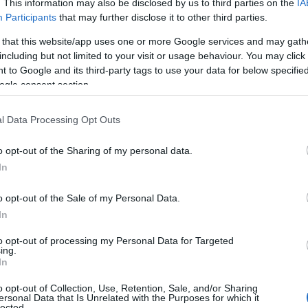
. This information may also be disclosed by us to third parties on the
IA
Participants
that may further disclose it to other third parties.
 that this website/app uses one or more Google services and may gath
including but not limited to your visit or usage behaviour. You may click 
 to Google and its third-party tags to use your data for below specifi
ogle consent section.
l Data Processing Opt Outs
o opt-out of the Sharing of my personal data.
In
o opt-out of the Sale of my Personal Data.
ηλιοβασίλεμά της και θεωρείται ένα από τα πιο ρομ
In
ναι απλώς ένα νησί - είναι εμπειρία ζωής. Η εντυπω
to opt-out of processing my Personal Data for Targeted
ing.
εμό, το ενεργό ηφαίστειο, οι ξεχωριστές παραλίες
In
 γαστρονομία δημιουργούν ένα σκηνικό που δεν μοιά
o opt-out of Collection, Use, Retention, Sale, and/or Sharing
σμό στο αποκορύφωμα του καλοκαιριού, όμως απλά 
ersonal Data that Is Unrelated with the Purposes for which it
lected.