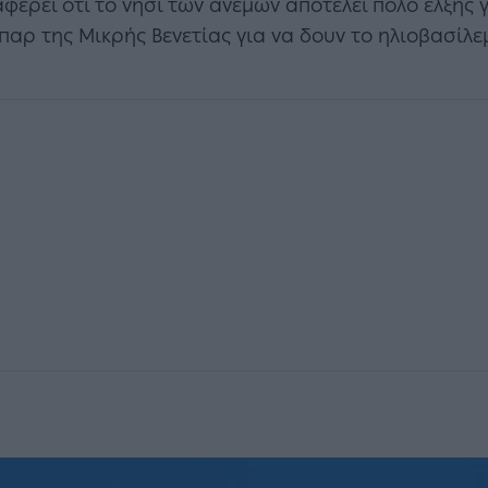
αφέρει ότι το νησί των ανέμων αποτελεί πόλο έλξης
παρ της Μικρής Βενετίας για να δουν το ηλιοβασίλ