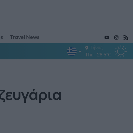
ps
Travel News
Τήνος
Thu
28.5°C
 ζευγάρια