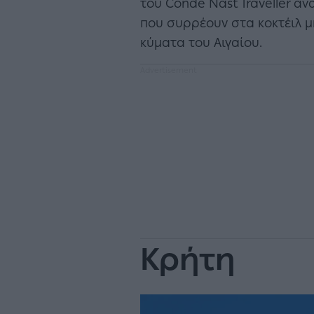
του Conde Nast Traveller αν
που συρρέουν στα κοκτέιλ μ
κύματα του Αιγαίου.
Κρήτη