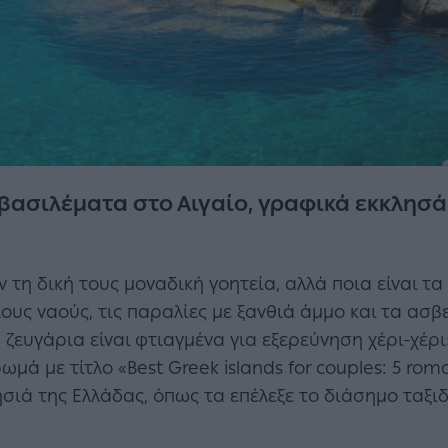
οβασιλέματα στο Αιγαίο, γραφικά εκκλησ
 τη δική τους μοναδική γοητεία, αλλά ποια είναι τ
ους ναούς, τις παραλίες με ξανθιά άμμο και τα ασ
 ζευγάρια είναι φτιαγμένα για εξερεύνηση χέρι-χέρ
μά με τίτλο «Best Greek islands for couples: 5 roman
ησιά της Ελλάδας, όπως τα επέλεξε το διάσημο ταξιδ