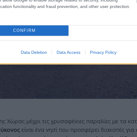
cation functionality and fraud prevention, and other user protection.
CONFIRM
Data Deletion
Data Access
Privacy Policy
ης Χώρας μέχρι τις χρυσαφένιες παραλίες με τα κα
ύκονος
είναι ένα νησί που προσφέρει διακοπές για