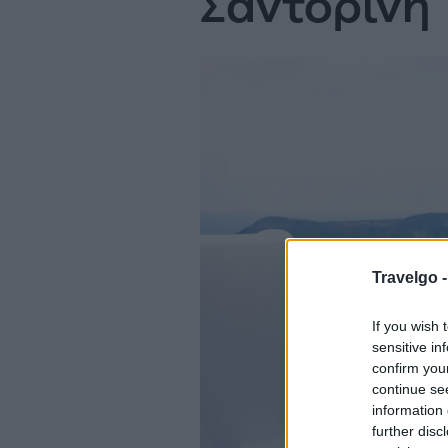
Σαντορίνη
Travelgo 
If you wish 
sensitive in
confirm you
continue se
information 
further disc