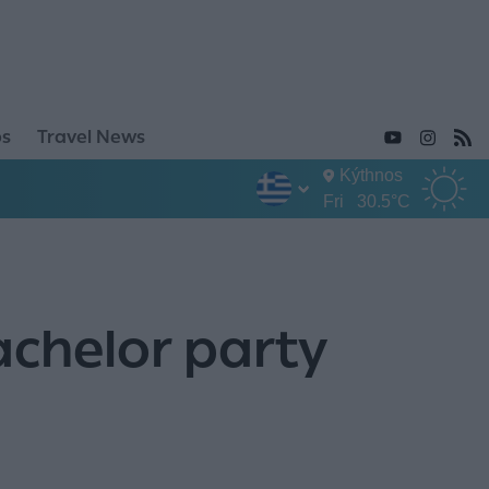
ps
Travel News
Kýthnos
Fri
30.5°C
achelor party