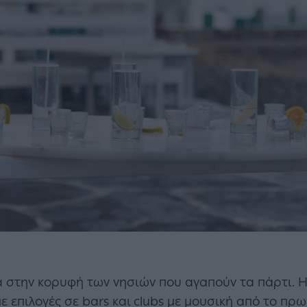
α στην κορυφή των νησιών που αγαπούν τα πάρτι. Η
ε επιλογές σε bars και clubs με μουσική από το πρω