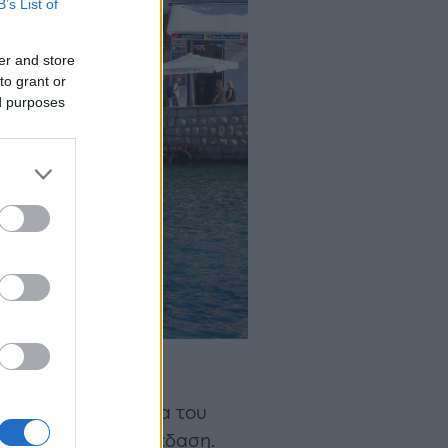
B’s List of
er and store
to grant or
ed purposes
. Τα Σαββατοκύριακα του
όλτες και τη διασκέδαση.