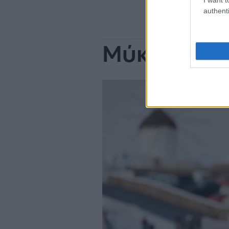
authenti
Μύκονος