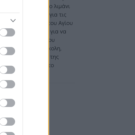
ου δύο ώρες από το λιμάνι
ικιάσετε ποδήλατα για τις
άπια, στην παραλία του Αγίου
 και bars ολόγυρα για να
από άκρη σε άκρη του
παραλίες είναι εύκολη,
ach bars. Η καρδιά της
 χορεύοντας μέχρι το