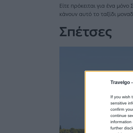
Είτε πρόκειται για ένα μόν
κάνουν αυτό το ταξίδι μοναδι
Σπέτσες
Travelgo 
If you wish 
sensitive in
confirm you
continue se
information 
further disc