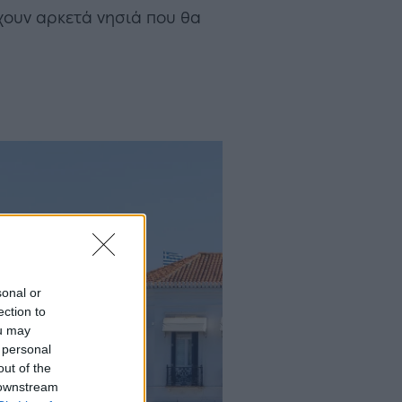
ρχουν αρκετά νησιά που θα
sonal or
ection to
ou may
 personal
out of the
 downstream