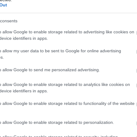
Out
ολύ κοντά στην πρωτεύουσα, αφού χρειάζονται περίπ
περίπου τρεις με το αυτοκίνητο. Εκεί μπορείτε να νο
consents
ετε βόλτες από το νέο προς το παλιό λιμάνι. Στη Ντ
φάτε το πρωινό ή το μεσημεριανό σας, ενώ υπάρχουν
o allow Google to enable storage related to advertising like cookies on
evice identifiers in apps.
ς φημίζονται για τις ψαροταβέρνες που απλώνονται 
Παλιό Λιμάνι ως την Κουνουπίτσα. Η πρόσβαση στις 
o allow my user data to be sent to Google for online advertising
πιλέξτε πιο χαλαρές και απόμακρες ή κοντινές με be
s.
τόσο, χτυπά στο Παλιό Λιμάνι, όπου θα ξενυχτίσετε
to allow Google to send me personalized advertising.
o allow Google to enable storage related to analytics like cookies on
evice identifiers in apps.
o allow Google to enable storage related to functionality of the website
o allow Google to enable storage related to personalization.
o allow Google to enable storage related to security, including