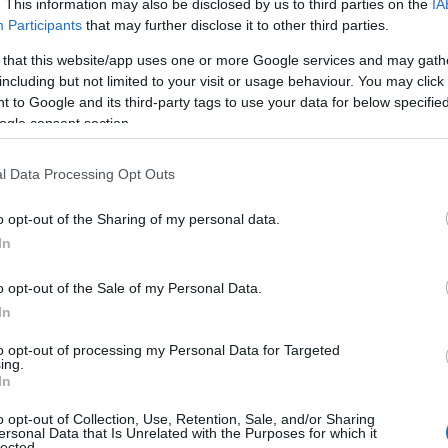
. This information may also be disclosed by us to third parties on the
IA
Participants
that may further disclose it to other third parties.
 that this website/app uses one or more Google services and may gath
including but not limited to your visit or usage behaviour. You may click 
 to Google and its third-party tags to use your data for below specifi
ogle consent section.
l Data Processing Opt Outs
o opt-out of the Sharing of my personal data.
In
o opt-out of the Sale of my Personal Data.
In
to opt-out of processing my Personal Data for Targeted
ing.
In
 πάντα μια καλή επιλογή, ειδικά για τους Αθηναίους
o opt-out of Collection, Use, Retention, Sale, and/or Sharing
ersonal Data that Is Unrelated with the Purposes for which it
 με παρέες αγοριών και κοριτσιών που αγαπούν τις β
lected.