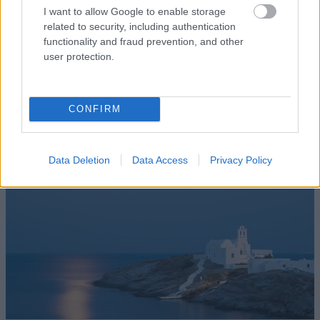
I want to allow Google to enable storage
ποδηλατικές διαδρομές του νησιού.
related to security, including authentication
functionality and fraud prevention, and other
Για καλοφαγάδες
user protection.
Σίφνος
CONFIRM
Data Deletion
Data Access
Privacy Policy