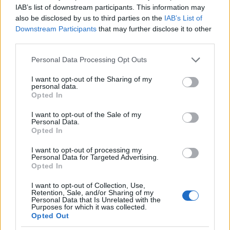
IAB’s list of downstream participants. This information may
also be disclosed by us to third parties on the
IAB’s List of
Downstream Participants
that may further disclose it to other
third parties.
Please note that this website/app uses one or more Google
Personal Data Processing Opt Outs
services and may gather and store information including but
not limited to your visit or usage behaviour. You may click to
I want to opt-out of the Sharing of my
personal data.
grant or deny consent to Google and its third-party tags to
Opted In
use your data for below specified purposes in below Google
consent section.
I want to opt-out of the Sale of my
Personal Data.
Opted In
I want to opt-out of processing my
Personal Data for Targeted Advertising.
Το σμαραγδένιο νησί του Ιονίου προσφέρει αμέτρητες
Opted In
επιλογές για δραστηριότητες με την οικογένεια: πολλές
I want to opt-out of Collection, Use,
Retention, Sale, and/or Sharing of my
παραλίες, ένα ενυδρείο, κάστρα, βόλτες με άλογα,
Personal Data that Is Unrelated with the
Purposes for which it was collected.
σκάφη με γυάλινο πυθμένα κι ένα τεράστιο υδάτινο
Opted Out
πάρκο.