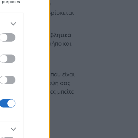
ed purposes
ακό. Οι νικητές του
ετική ταβέρνα που βρίσκεται
οποίος δεσπόζει επιβλητικά
ες έχουν θέα στον κήπο και
ό σκούρο ξύλο και
kofiamegou.gr
να
«Στου Δεκλερή»
που είναι
ματα. Με την επίσκεψή σας
σσότερες πληροφορίες μπείτε