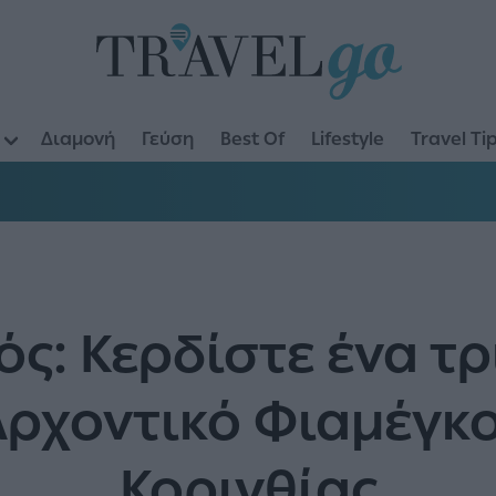
Διαμονή
Γεύση
Best Of
Lifestyle
Travel Ti
ς: Κερδίστε ένα τ
Αρχοντικό Φιαμέγκο
Κορινθίας