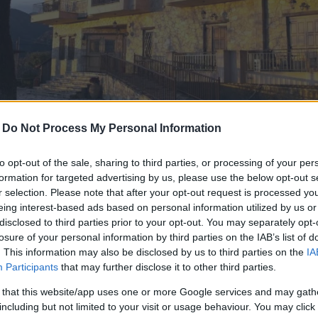
-
Do Not Process My Personal Information
to opt-out of the sale, sharing to third parties, or processing of your per
formation for targeted advertising by us, please use the below opt-out s
r selection. Please note that after your opt-out request is processed y
eing interest-based ads based on personal information utilized by us or
disclosed to third parties prior to your opt-out. You may separately opt-
arkos TV, σας κάνουν δώρο ένα τριήμερο μ
losure of your personal information by third parties on the IAB’s list of
 ακολουθώντας τα βήματα που περιγράφ
. This information may also be disclosed by us to third parties on the
IA
Participants
that may further disclose it to other third parties.
 that this website/app uses one or more Google services and may gath
θήνα, γνωρίστε τα καταπράσινα
Τρίκαλα Κορινθίας
,
including but not limited to your visit or usage behaviour. You may click 