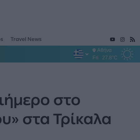
ps
Travel News
Αθήνα
Fri
27.8°C
ριήμερο στο
υ» στα Τρίκαλα