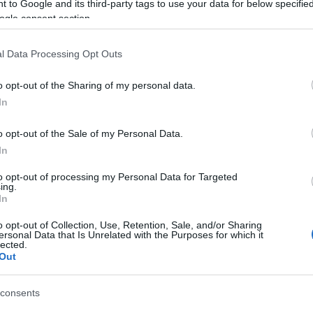
 to Google and its third-party tags to use your data for below specifi
»
, ένα μοναδικό κατάλυμα, πετρόχτιστο και εντυπωσι
ogle consent section.
ης δωρεάν δύο γεύματα
«Στου Δεκλερή»
, την εξαιρ
λων.
l Data Processing Opt Outs
είναι ένας καταπληκτικός παραδοσιακός ξενώνας, ο 
o opt-out of the Sharing of my personal data.
κάλων ανάμεσα στα έλατα. Τα δωμάτια και οι σουίτ
In
ζουν για την παραδοσιακή διακόσμηση με έπιπλα απ
o opt-out of the Sale of my Personal Data.
 εκπληκτικό Αρχοντικό Φιαμέγκου στo
www.archonti
In
ας θα απολαύσετε δύο γεύματα στη θρυλική ταβέρ
to opt-out of processing my Personal Data for Targeted
ing.
τα, τις αγνές πρώτες ύλες και τα παραδοσιακά εδέσ
In
ς μιας ιστορίας που κρατάει από το 1938! Για περι
o opt-out of Collection, Use, Retention, Sale, and/or Sharing
ersonal Data that Is Unrelated with the Purposes for which it
lected.
Out
consents