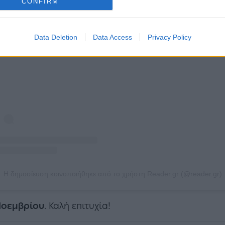
CONFIRM
Data Deletion
Data Access
Privacy Policy
ε αυτή τη δημοσίευση στο Instagram.
Η δημοσίευση κοινοποιήθηκε από το χρήστη Reader.gr (@reader.gr)
Νοεμβρίου
. Καλή επιτυχία!