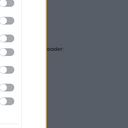
το
Instagram του Reader
: