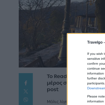
Travelgo 
If you wish 
sensitive in
confirm you
continue se
information 
Το Reader.gr και το M
further disc
μέρος στο διαγωνισμό
participants
Downstream 
post
Please note
Μόλις λίγες ώρες από την Α
information 