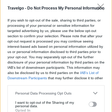
παγκόσμιας cocktail σκηνής. Το Pacman Sunset
Travelgo -
Do Not Process My Personal Information
Restaurant, το signature restaurant του Andronis
Arcadia, φιλοξενεί το event σε ένα ατμοσφαιρικό
If you wish to opt-out of the sale, sharing to third parties, or
processing of your personal or sensitive information for
setting όπου η κυκλαδίτικη αισθητική, η ανεπιτήδευτη
targeted advertising by us, please use the below opt-out
πολυτέλεια και η ενέργεια της Σαντορίνης δημιουργούν
section to confirm your selection. Please note that after your
το ιδανικό σκηνικό για μια ξεχωριστή εμπειρία.
opt-out request is processed you may continue seeing
interest-based ads based on personal information utilized by
us or personal information disclosed to third parties prior to
your opt-out. You may separately opt-out of the further
disclosure of your personal information by third parties on the
IAB’s list of downstream participants. This information may
also be disclosed by us to third parties on the
IAB’s List of
Downstream Participants
that may further disclose it to other
third parties.
Please note that this website/app uses one or more Google
Personal Data Processing Opt Outs
services and may gather and store information including but
not limited to your visit or usage behaviour. You may click to
I want to opt-out of the Sharing of my
personal data.
grant or deny consent to Google and its third-party tags to
Opted In