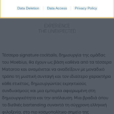
Data Deletion
Data Access
Privacy Policy
Τέσσερα signature cocktails, δημιουργία της ομάδας
του Moebius, θα έχουν ως βάση καθένα από τα τέσσερα
Mataroa και αναμένεται να αναδείξουν με μοναδικό
τρόπο τη μυστική συνταγή και τον ιδιαίτερο χαρακτήρα
κάθε ετικέτας, δημιουργώντας εκρηκτικούς
συνδυασμούς και μια εμπειρία αφιερωμένη στη
δημιουργικότητα και την απόλαυση. Μια βραδιά όπου
το διεθνές bartending συναντά τη σύγχρονη ελληνική
φιλοξενία, στο πιο κοσμοπολίτικο σημείο της