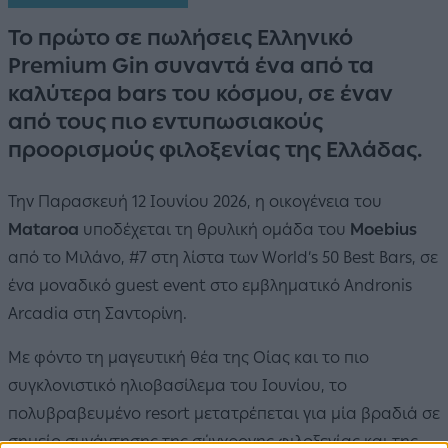
Το πρώτο σε πωλήσεις Ελληνικό
Premium Gin συναντά ένα από τα
καλύτερα bars του κόσμου, σε έναν
από τους πιο εντυπωσιακούς
προορισμούς φιλοξενίας της Ελλάδας.
Την Παρασκευή 12 Ιουνίου 2026, η οικογένεια του
Mataroa
υποδέχεται τη θρυλική ομάδα του
Moebius
από το Μιλάνο, #7 στη λίστα των World’s 50 Best Bars, σε
ένα μοναδικό guest event στο εμβληματικό Andronis
Arcadia στη Σαντορίνη.
Με φόντο τη μαγευτική θέα της Οίας και το πιο
συγκλονιστικό ηλιοβασίλεμα του Ιουνίου, το
πολυβραβευμένο resort μετατρέπεται για μία βραδιά σε
σημείο συνάντησης της σύγχρονης φιλοξενίας και της