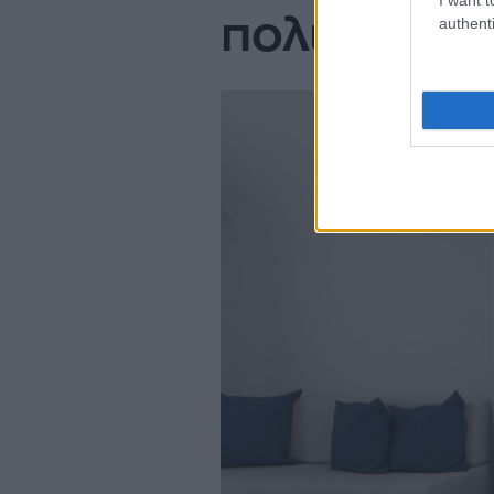
πολιτιστικ
authenti