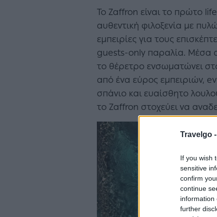
Το Zaffron είναι το πρώτο li
αυθεντική φιλοξενία με πυλώ
εμπειρίες για τους επισκέπτε
guests-only παραλία. Μέσα 
το θέρετρο ενσωματώνει στο
από ένα εύρος εμπειριών, e
σπάνιο και ευαίσθητο λουλού
το Zaffron στοχεύει να αναδ
Travelgo 
If you wish 
sensitive in
confirm you
continue se
information 
further disc