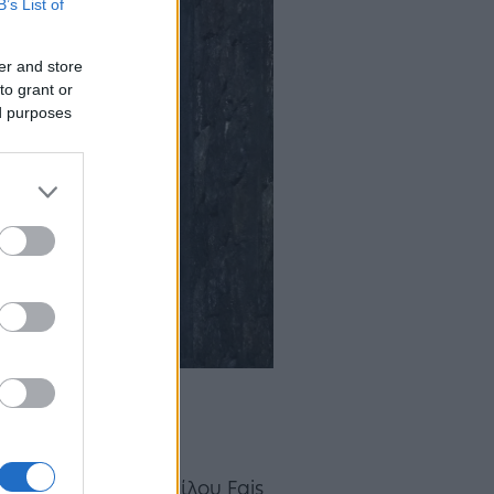
B’s List of
er and store
to grant or
ed purposes
το άνοιγμα του Ομίλου Fais