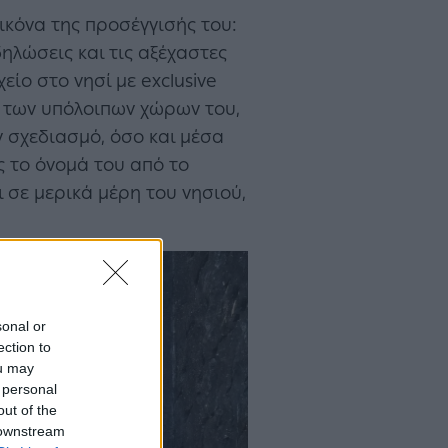
ικόνα της προσέγγισής του:
δηλώσεις και τις αξέχαστες
είο στο νησί με exclusive
ι των υπόλοιπων χώρων του,
 σχεδιασμό, όσο και μέσα
ς το όνομά του από το
 σε μερικά μέρη του νησιού,
sonal or
ection to
ou may
 personal
out of the
 downstream