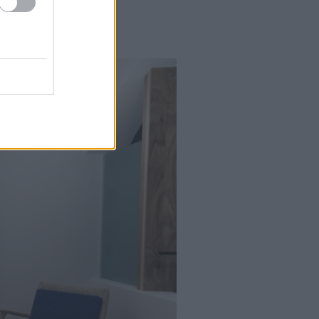
υκλάδων