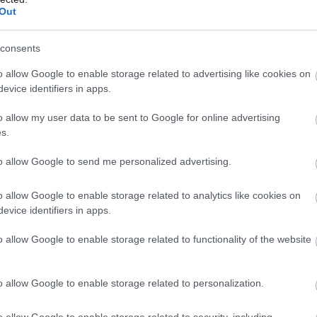
Out
 με επόμενα βήματα την επέκταση σε Κέρκυρα και Κρ
 πιο γνωστούς premium ταξιδιωτικούς προορισμούς
consents
δου ποιοτικής φιλοξενίας που χαρακτηρίζει το inter
o allow Google to enable storage related to advertising like cookies on
οκρίνεται στις υψηλές προδιαγραφές που θέτει πάντ
evice identifiers in apps.
ιώσει το ήδη τεράστιο χαρτοφυλάκιο brands πολυτε
o allow my user data to be sent to Google for online advertising
ται με έδρα την Αθήνα. Ανάμεσά τους, ονόματα όπως
s.
incess Yachts, KIKO Milano, Under Armour, Adidas, 
to allow Google to send me personalized advertising.
είναι να παρουσιάσουμε τη sui generis προσέγγισή 
o allow Google to enable storage related to analytics like cookies on
ιά του νησιού. Ταυτόχρονα, θέλουμε να εισάγουμε μ
evice identifiers in apps.
ίζεται και αναβαθμίζεται μέσω δυναμικών συνεργα
ηλώσεων», σημειώνει ο
Μανώλης Παπαδάκης
,
Γενικ
o allow Google to enable storage related to functionality of the website
disson Blu Zaffron Resort
.
o allow Google to enable storage related to personalization.
esign με αναφορές 
o allow Google to enable storage related to security, including