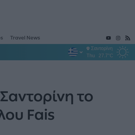
ps
Travel News
Σαντορίνη
Thu
27.7°C
η Σαντορίνη το
λου Fais