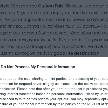
festyle θέρετρο του
Ομίλου Fais
,
δίνοντας μία σαφή ε
νες τον ξεχωριστό σχεδιασμό, τις αποκλειστικές εκ
ς. Αξίζει να σημειωθεί πως είναι το μοναδικό ξενοδοχ
από την κομψότητα και τα vibes των 103 σουιτών κα
ιχεία του τρόπου ζωής στο νησί τόσο μέσα από τον
vents και συνεργασιών με διεθνή brands. Παίρνοντα
δι του κρόκου (σαφράν) που εξακολουθεί να ανθίζει
είξει τη Σαντορίνη σε έναν
good life destination
.
-
Do Not Process My Personal Information
to opt-out of the sale, sharing to third parties, or processing of your per
formation for targeted advertising by us, please use the below opt-out s
r selection. Please note that after your opt-out request is processed y
eing interest-based ads based on personal information utilized by us or
disclosed to third parties prior to your opt-out. You may separately opt-
losure of your personal information by third parties on the IAB’s list of