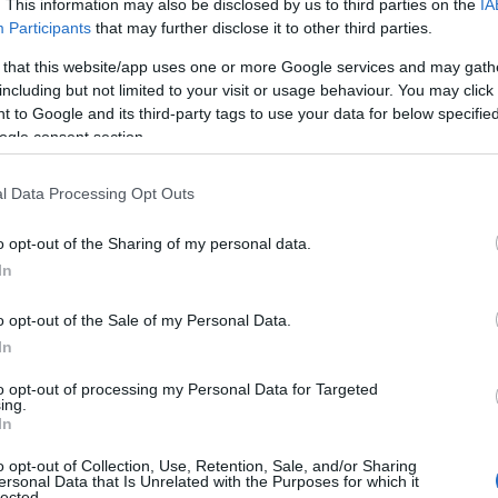
. This information may also be disclosed by us to third parties on the
IA
Participants
that may further disclose it to other third parties.
 that this website/app uses one or more Google services and may gath
including but not limited to your visit or usage behaviour. You may click 
 to Google and its third-party tags to use your data for below specifi
ogle consent section.
l Data Processing Opt Outs
o opt-out of the Sharing of my personal data.
In
o opt-out of the Sale of my Personal Data.
In
to opt-out of processing my Personal Data for Targeted
 επένδυση
ing.
In
o opt-out of Collection, Use, Retention, Sale, and/or Sharing
ersonal Data that Is Unrelated with the Purposes for which it
που ανέρχεται στα 20 εκ. ευρώ σηματοδοτεί το πρώ
lected.