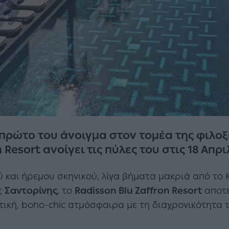
ο πρώτο του άνοιγμα στον τομέα της φιλοξ
 Resort ανοίγει τις πύλες του στις 18 Απρ
ύ και ήρεμου σκηνικού, λίγα βήματα μακριά από το Κ
ς
Σαντορίνης
, το
Radisson Blu Zaffron Resort
αποτε
τική, boho-chic ατμόσφαιρα με τη διαχρονικότητα τ