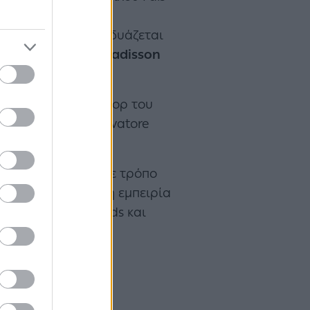
ήτη. Η επιλογή της
 παγκοσμίως - συνδυάζεται
national flag της
Radisson
α ο Όμιλος.
λείας, μόδας και σπορ του
 Tod's, Hogan, Salvatore
Puma και Technogym.
μας στη φιλοξενία με τρόπο
ια νέα ιδέα όπου η εμπειρία
σιών διεθνών brands και
ός Διευθυντής του
στην