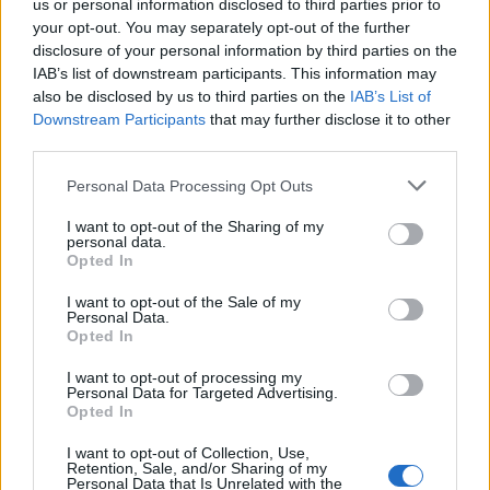
us or personal information disclosed to third parties prior to
Από τα lounge σημεία με σκιά μέχρι τις ξαπλώστρες που
your opt-out. You may separately opt-out of the further
κοιτούν το Αιγαίο, οι εξωτερικοί χώροι είναι
disclosure of your personal information by third parties on the
σχεδιασμένοι ώστε να απολαμβάνετε κάθε στιγμή των
IAB’s list of downstream participants. This information may
also be disclosed by us to third parties on the
IAB’s List of
διακοπών σας. Το ηλιοβασίλεμα από εδώ είναι
Downstream Participants
that may further disclose it to other
μαγευτικό, με το χρυσαφί χρώμα να βάφει κάθε σημείο
third parties.
της βίλας. Οι εγκαταστάσεις BBQ και ο παραδοσιακός
Please note that this website/app uses one or more Google
Personal Data Processing Opt Outs
ξυλόφουρνος θα σας χαρίσουν βραδιές με την
services and may gather and store information including but
οικογένεια και τους φίλους κάτω από τον έναστρο
not limited to your visit or usage behaviour. You may click to
I want to opt-out of the Sharing of my
personal data.
grant or deny consent to Google and its third-party tags to
ουρανό της Πάρου.
Opted In
use your data for below specified purposes in below Google
consent section.
I want to opt-out of the Sale of my
Personal Data.
Opted In
I want to opt-out of processing my
Personal Data for Targeted Advertising.
Opted In
I want to opt-out of Collection, Use,
Retention, Sale, and/or Sharing of my
Personal Data that Is Unrelated with the