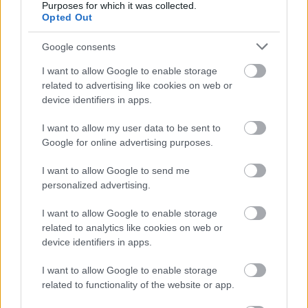
Purposes for which it was collected.
Opted Out
Google consents
I want to allow Google to enable storage
related to advertising like cookies on web or
Ένα από τα σημαντικότερα πλεονεκτήματα του
device identifiers in apps.
καταλύματος είναι η αποκλειστική πρόσβαση στη
I want to allow my user data to be sent to
θάλασσα. Η παραλία Πυργάκι βρίσκεται κυριολεκτικά
Google for online advertising purposes.
λίγα βήματα από τη βίλα, όπου διατίθεται ιδιωτικό
ηλιόλουστο deck. Για όσους αγαπούν τη δραστηριότητα
I want to allow Google to send me
personalized advertising.
ακόμα και στις διακοπές, οι επιλογές είναι πολλές. Η
βίλα διαθέτει φωτιζόμενο γήπεδο τένις με αποδυτήρια,
I want to allow Google to enable storage
γήπεδο μπάσκετ, πλήρως εξοπλισμένο γυμναστήριο,
related to analytics like cookies on web or
device identifiers in apps.
καθώς και αίθουσα παιχνιδιών με δύο μπιλιάρδα και
πινγκ πονγκ. Ξεχωριστή πινελιά αποτελεί και το
I want to allow Google to enable storage
παραδοσιακό εκκλησάκι που βρίσκεται μέσα στο κτήμα,
related to functionality of the website or app.
ιδανικό για γάμους με φόντο το Αιγαίο.