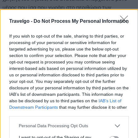
μέρος που ίσα που χωράει στο περιθώριο των
τουριστικών οδηγών. Πρόκειται για το μέρος όπου
Travelgo -
Do Not Process My Personal Information
άλλοτε βρίσκονταν τα
θειωρυχεία της Μήλου
. Ένα
μέρος που κερδίζει το μεγαλύτερο μέρος της γοητείας
If you wish to opt-out of the sale, sharing to third parties, or
του ακριβώς επειδή είναι αναξιοποίητο.
processing of your personal or sensitive information for
targeted advertising by us, please use the below opt-out
section to confirm your selection. Please note that after your
opt-out request is processed you may continue seeing
interest-based ads based on personal information utilized by
us or personal information disclosed to third parties prior to
your opt-out. You may separately opt-out of the further
disclosure of your personal information by third parties on the
IAB’s list of downstream participants. This information may
also be disclosed by us to third parties on the
IAB’s List of
Downstream Participants
that may further disclose it to other
third parties.
Please note that this website/app uses one or more Google
Personal Data Processing Opt Outs
services and may gather and store information including but
not limited to your visit or usage behaviour. You may click to
I want to opt-out of the Sharing of my