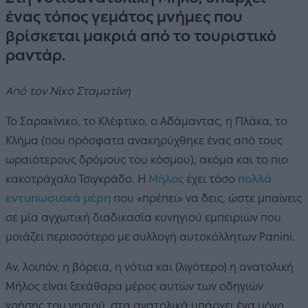
ένας τόπος γεμάτος μνήμες που
βρίσκεται μακριά από το τουριστικό
ραντάρ.
Από τον Νίκο Σταματίνη
Το Σαρακίνικο, το Κλέφτικο, ο Αδάμαντας, η Πλάκα, το
Κλήμα (που πρόσφατα ανακηρύχθηκε ένας από τους
ωραιότερους δρόμους του κόσμου), ακόμα και το πιο
κακοτράχαλο Τσιγκράδο. Η
Μήλος
έχει τόσο
πολλά
εντυπωσιακά μέρη
που «πρέπει» να δεις, ώστε μπαίνεις
σε μία αγχωτική διαδικασία κυνηγιού εμπειριών που
μοιάζει περισσότερο με συλλογή αυτοκόλλητων Panini.
Αν, λοιπόν, η βόρεια, η νότια και (λιγότερο) η ανατολική
Μήλος είναι ξεκάθαρα μέρος αυτών των οδηγιών
χρήσης του νησιού, στα ανατολικά υπάρχει ένα μόνο