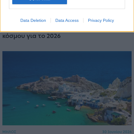
ΜΗΛΟΣ
8 Ιουλίου 2026
Data Deletion
Data Access
Privacy Policy
Τρία ελληνικά νησιά στα 25 κορυφαία του
κόσμου για το 2026
ΜΗΛΟΣ
30 Ιουνίου 2026