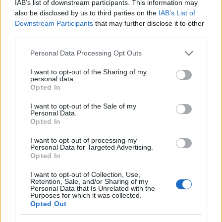
IAB’s list of downstream participants. This information may
also be disclosed by us to third parties on the
IAB’s List of
Downstream Participants
that may further disclose it to other
third parties.
Δείτε τα Μανδράκια στο βίντεο
Please note that this website/app uses one or more Google
Personal Data Processing Opt Outs
του Travel Inspiration
services and may gather and store information including but
not limited to your visit or usage behaviour. You may click to
I want to opt-out of the Sharing of my
personal data.
grant or deny consent to Google and its third-party tags to
Opted In
use your data for below specified purposes in below Google
consent section.
I want to opt-out of the Sale of my
Personal Data.
Opted In
I want to opt-out of processing my
Personal Data for Targeted Advertising.
Opted In
I want to opt-out of Collection, Use,
Retention, Sale, and/or Sharing of my
Personal Data that Is Unrelated with the
Purposes for which it was collected.
Opted Out