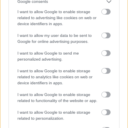
Google consents
I want to allow Google to enable storage
related to advertising like cookies on web or
device identifiers in apps.
I want to allow my user data to be sent to
Τα «σύρματα» της Μήλου
Google for online advertising purposes.
I want to allow Google to send me
Τα
σύρματα
αποτελούν ένα από τα πιο χαρακτηριστικά
personalized advertising.
αξιοθέατα της Μήλου και ένα εξαιρετικό δείγμα λαϊκής
I want to allow Google to enable storage
αρχιτεκτονικής. Πρόκειται για υπόσκαφα, συνήθως,
related to analytics like cookies on web or
καταλύματα όπου οι ψαράδες και οι βαρκάρηδες
device identifiers in apps.
έσερναν εκεί μέσα τις βάρκες τους για να
I want to allow Google to enable storage
ξεχειμωνιάσουν ή για να γλιτώσουν από την κακοκαιρία.
related to functionality of the website or app.
Στο κάτω μέρος των σπιτιών αυτών αποθήκευαν τις
I want to allow Google to enable storage
βάρκες, ενώ στον πάνω όροφο υπήρχε συνήθως το
related to personalization.
κατάλυμα του βαρκάρη. Σύρματα θα συναντήσετε στα