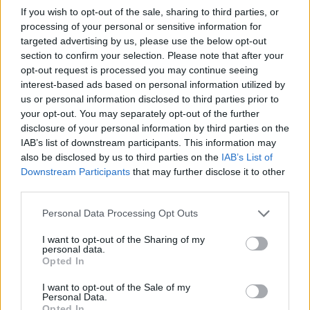
πισίνα σερβίρει φρέσκους χυμούς, κρύους και ζεστούς
If you wish to opt-out of the sale, sharing to third parties, or
processing of your personal or sensitive information for
καφέδες, μπύρα, κρασί και σνακ όλη την ημέρα.
targeted advertising by us, please use the below opt-out
section to confirm your selection. Please note that after your
opt-out request is processed you may continue seeing
interest-based ads based on personal information utilized by
us or personal information disclosed to third parties prior to
your opt-out. You may separately opt-out of the further
disclosure of your personal information by third parties on the
IAB’s list of downstream participants. This information may
also be disclosed by us to third parties on the
IAB’s List of
Downstream Participants
that may further disclose it to other
third parties.
Please note that this website/app uses one or more Google
Personal Data Processing Opt Outs
services and may gather and store information including but
not limited to your visit or usage behaviour. You may click to
I want to opt-out of the Sharing of my
personal data.
grant or deny consent to Google and its third-party tags to
Opted In
H τοποθεσία του ξενοδοχείου είναι ιδανική για να
use your data for below specified purposes in below Google
consent section.
εξερευνήσετε τα μοναδικά τοπία και αξιοθέατα της
I want to opt-out of the Sale of my
Personal Data.
περιοχής. Η φυσική ομορφιά των απόκρημνων βράχων,
Opted In