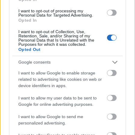
των σπηλαίων και των φαραγγιών σε συνδυασμό με την
I want to opt-out of processing my
Personal Data for Targeted Advertising.
κουλτούρα της Λακωνίας συμβάλλουν στο ξεχωριστό
Opted In
τοπίο της Αρεόπολης. Πρόκειται για έναν ιστορικό
I want to opt-out of Collection, Use,
οικισμό που έχει κριθεί διατηρητέος κρατώντας το
Retention, Sale, and/or Sharing of my
Personal Data that Is Unrelated with the
παραδοσιακό χρώμα της Μάνης.
Purposes for which it was collected.
Opted Out
Μόλις 5 χλμ. από την Αρεόπολη θα βρείτε το Λιμένι, ένα
Google consents
από τα ωραιότερα παραθαλάσσια χωριά της Λακωνικής
Μάνης. Μην παραλείψετε να επισκεφθείτε και το Γύθειο
I want to allow Google to enable storage
με το γραφικότατο λιμάνι και τα πολύχρωμα
related to advertising like cookies on web or
device identifiers in apps.
νεοκλασικά, καθώς και τα περίφημα Σπήλαια Διρού.
I want to allow my user data to be sent to
Πληροφορίες
Google for online advertising purposes.
I want to allow Google to send me
personalized advertising.