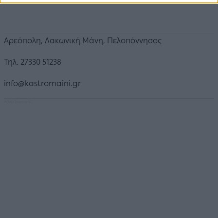
Αρεόπολη, Λακωνική Μάνη, Πελοπόννησος
Τηλ. 27330 51238
info@kastromaini.gr