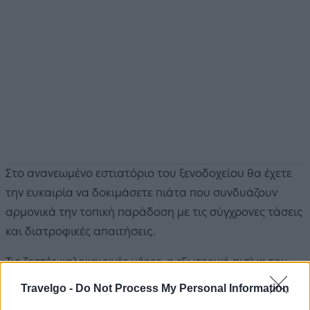
Στο ανανεωμένο εστιατόριο του ξενοδοχείου θα έχετε
την ευκαιρία να δοκιμάσετε πιάτα που συνδυάζουν
αρμονικά την τοπική παράδοση με τις σύγχρονες τάσεις
και διατροφικές απαιτήσεις.
Τις ζεστές καλοκαιρινές μέρες, η εξωτερική πισίνα του
ξενοδοχείου σάς περιμένει για να απολαύσετε
Travelgo -
Do Not Process My Personal Information
ηλιοθεραπεία και κολύμπι. Το cafe μπαρ δίπλα στην