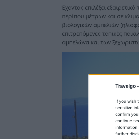
Έχοντας επιλέξει εξαιρετικ
περίπου μέτρων και σε κλιμ
βιολογικών αμπελιών (ηλιοφ
επιτρεπόμενες τοπικές ποικι
αμπελώνα και των ξεχωριστ
Travelgo 
If you wish 
sensitive in
confirm you
continue se
information 
further disc