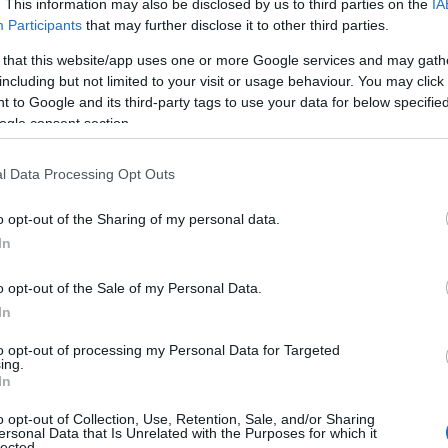
. This information may also be disclosed by us to third parties on the
IA
Participants
that may further disclose it to other third parties.
 that this website/app uses one or more Google services and may gath
including but not limited to your visit or usage behaviour. You may click 
 to Google and its third-party tags to use your data for below specifi
ogle consent section.
l Data Processing Opt Outs
o opt-out of the Sharing of my personal data.
In
o opt-out of the Sale of my Personal Data.
In
to opt-out of processing my Personal Data for Targeted
ing.
τρύγο, τα σταφύλια φθάνουν στο οινοποιείο μέσα σ
In
 αυτό της οινοποίησης.
o opt-out of Collection, Use, Retention, Sale, and/or Sharing
ersonal Data that Is Unrelated with the Purposes for which it
lected.