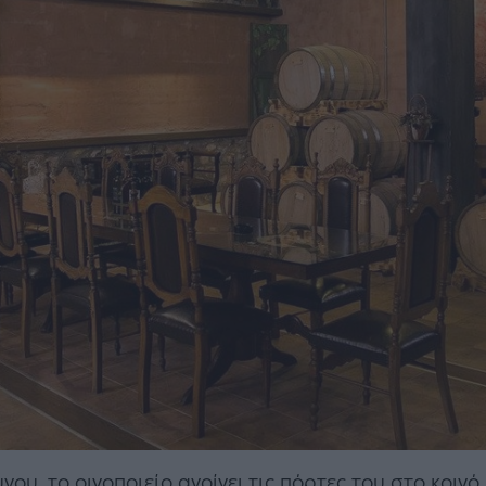
ύγου, το οινοποιείο ανοίγει τις πόρτες του στο κοι