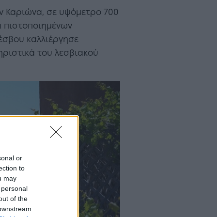
ον Καριώνα, σε υψόμετρο 700
ια πιστοποιημένων
Λέσβου καλλιέργησε
τηριστικά του λεσβιακού
sonal or
ection to
ou may
 personal
out of the
 downstream