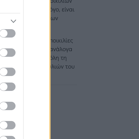
κτηριστικών των ποικιλιών
ην έμπειρη οινολόγο, είναι
ικνύουν την αγάπη των
(για τις τοπικές ποικιλίες
γαλύτερη διάρκεια, ανάλογα
νεχείς έλεγχοι σε όλη τη
ηριστικά των σταφυλιών του