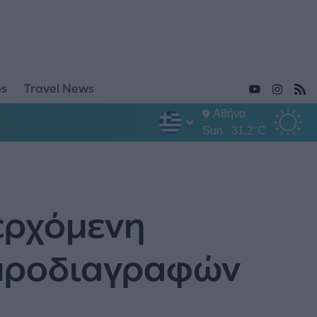
ps
Travel News
Αθήνα
Sun
31.2°C
ερχόμενη
 προδιαγραφών