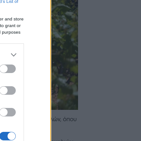
B’s List of
er and store
to grant or
ed purposes
ε τελάρα των 20 κιλών, όπου