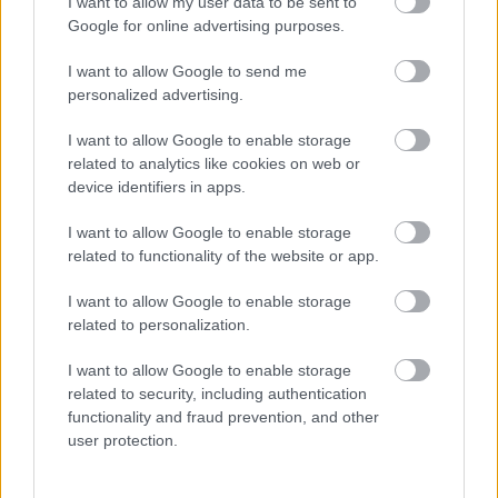
I want to allow my user data to be sent to
Ο χώρος είναι ιδιαίτερα ατμοσφαιρικός το βράδυ,
Google for online advertising purposes.
προσφέροντας το τέλειο σκηνικό για να απολαύσεις
I want to allow Google to send me
μαζί με την παρέα σου ένα όμορφο δείπνο,
personalized advertising.
συνοδευόμενο από επιλεγμένα κρασιά και ποτά.
I want to allow Google to enable storage
related to analytics like cookies on web or
device identifiers in apps.
I want to allow Google to enable storage
related to functionality of the website or app.
I want to allow Google to enable storage
related to personalization.
I want to allow Google to enable storage
related to security, including authentication
functionality and fraud prevention, and other
user protection.