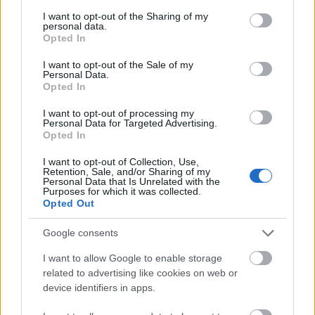
services and may gather and store information including but
not limited to your visit or usage behaviour. You may click to
I want to opt-out of the Sharing of my
personal data.
grant or deny consent to Google and its third-party tags to
Opted In
use your data for below specified purposes in below Google
consent section.
I want to opt-out of the Sale of my
Personal Data.
Opted In
I want to opt-out of processing my
Personal Data for Targeted Advertising.
Opted In
I want to opt-out of Collection, Use,
Retention, Sale, and/or Sharing of my
Personal Data that Is Unrelated with the
Purposes for which it was collected.
Opted Out
Από εκλεκτό καφέ, φυσικούς χυμούς και δροσιστικά
Google consents
cocktails μέχρι χορταστικά snacks, σάντουιτς, κρέπες
και ιδιαίτερα πιάτα που θα ικανοποιήσουν την
I want to allow Google to enable storage
related to advertising like cookies on web or
όρεξή σου, το Terra Mare Café έχει να σου προσφέρει
device identifiers in apps.
ό,τι θα θελήσεις από το πρωί μέχρι το βράδυ.