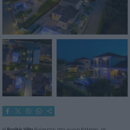
Η
Bozikis Villa
βρίσκεται στο χωριό Καλπάκι, σε