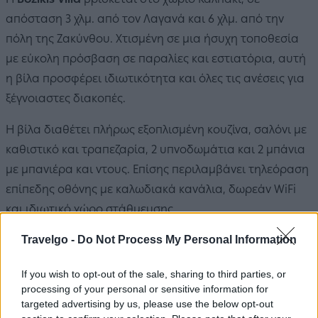
απόσταση 3 χλμ. από τον Λαγανά και 6 χλμ. από την
πόλη της Ζακύνθου. Χτισμένη σε μια ήσυχη τοποθεσία
με εύκολη πρόσβαση σε παραλίες και εστιατόρια, αυτή
η βίλα προσφέρει ιδιωτικότητα και όλες τις ανέσεις για
ξέγνοιαστες διακοπές.
Η βίλα διαθέτει πλήρως εξοπλισμένη κουζίνα, σαλόνι με
καθιστικό και τραπεζαρία, 2 υπνοδωμάτια και 2 μπάνια
με μπανιέρα και ντους. Επίσης περιλαμβάνει τηλεόραση
επίπεδης οθόνης με καλωδιακά κανάλια, δωρεάν WiFi
και ιδιωτικό χώρο στάθμευσης.
Travelgo -
Do Not Process My Personal Information
Οι επισκέπτες μπορούν να χαλαρώσουν στον κήπο και
να κολυμπήσουν στην εξωτερική πισίνα.
If you wish to opt-out of the sale, sharing to third parties, or
processing of your personal or sensitive information for
Το Αεροδρόμιο Ζακύνθου «Διονύσιος Σολωμός» απέχει
targeted advertising by us, please use the below opt-out
μόλις 3 χλμ. από την
Bozikis Villa
.