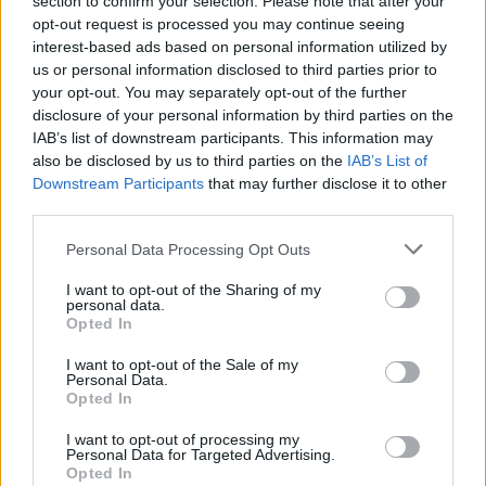
section to confirm your selection. Please note that after your
opt-out request is processed you may continue seeing
interest-based ads based on personal information utilized by
ΠΑΡΟΧΕΣ
us or personal information disclosed to third parties prior to
your opt-out. You may separately opt-out of the further
disclosure of your personal information by third parties on the
Πισίνα
IAB’s list of downstream participants. This information may
also be disclosed by us to third parties on the
IAB’s List of
Wi-Fi
Downstream Participants
that may further disclose it to other
third parties.
Πάρκινγκ
Please note that this website/app uses one or more Google
Personal Data Processing Opt Outs
Κλιματισμός
services and may gather and store information including but
not limited to your visit or usage behaviour. You may click to
I want to opt-out of the Sharing of my
Τηλεόραση
personal data.
grant or deny consent to Google and its third-party tags to
Opted In
use your data for below specified purposes in below Google
Κουζίνα
consent section.
I want to opt-out of the Sale of my
Personal Data.
Ψυγείο
Opted In
Σεσουάρ
I want to opt-out of processing my
Personal Data for Targeted Advertising.
Opted In