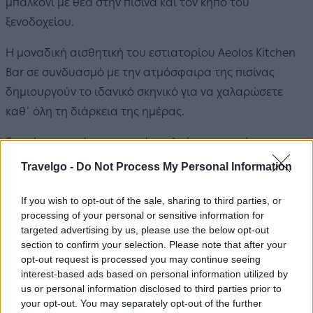
μπαλκόνι με θέα στην πισίνα και τον κήπο του
ξενοδοχείου.
Η μοναδική αισθητική του εστιατορίου Aeolos Kitchen
Bar σε συνδυασμό με την ατμόσφαιρα της πισίνας
δημιουργούν το ιδανικό σκηνικό για να χαλαρώσετε
καθ΄ όλη τη διάρκεια της ημέρας.
Ξεκινήστε τη μέρα σας με ένα πλούσιο πρωινό που
φτιάχνεται με βιολογικά προϊόντα και τα πιο φρέσκα
Travelgo -
Do Not Process My Personal Information
φρούτα και λαχανικά από ντόπιους παραγωγούς.
Συνεχίστε απολαμβάνοντας τα νόστιμα πιάτα που
If you wish to opt-out of the sale, sharing to third parties, or
processing of your personal or sensitive information for
σερβίρονται στο εστιατόριο το μεσημέρι και
targeted advertising by us, please use the below opt-out
ολοκληρώστε τη μέρα με ένα κοκτέιλ δίπλα στην πισίνα.
section to confirm your selection. Please note that after your
opt-out request is processed you may continue seeing
Το
Aeolos Boutique Hotel & Suites
βρίσκεται στο
interest-based ads based on personal information utilized by
us or personal information disclosed to third parties prior to
κέντρο της περιοχής Καλαμακίου όπου υπάρχει κάτι για
your opt-out. You may separately opt-out of the further
όλους. Στη γειτονιά θα βρείτε εστιατόρια, ταβέρνες,