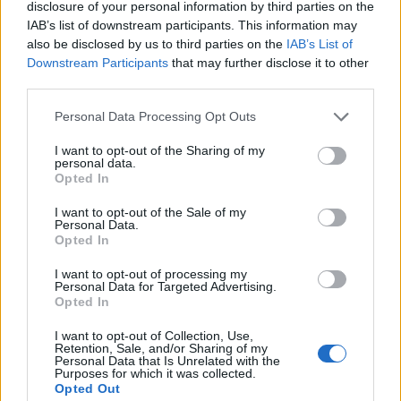
disclosure of your personal information by third parties on the
καταστήματα για αγορές, μίνι μάρκετ, ταξί και στάση
IAB’s list of downstream participants. This information may
also be disclosed by us to third parties on the
IAB’s List of
λεωφορείου. Η φανταστική αμμώδης παραλία του
Downstream Participants
that may further disclose it to other
Καλαμακίου απέχει μόλις 400 μ. από το ξενοδοχείο.
third parties.
Please note that this website/app uses one or more Google
Personal Data Processing Opt Outs
services and may gather and store information including but
ΠΑΡΟΧΕΣ
not limited to your visit or usage behaviour. You may click to
I want to opt-out of the Sharing of my
personal data.
grant or deny consent to Google and its third-party tags to
Opted In
Εστιατόριο
use your data for below specified purposes in below Google
consent section.
I want to opt-out of the Sale of my
Πισίνα
Personal Data.
Opted In
Wi-Fi
I want to opt-out of processing my
Personal Data for Targeted Advertising.
Bar
Opted In
Επιτρέπονται κατοικίδια (κατόπιν συνεννοήσεως)
I want to opt-out of Collection, Use,
Retention, Sale, and/or Sharing of my
Personal Data that Is Unrelated with the
Πάρκινγκ
Purposes for which it was collected.
Opted Out
Κλιματισμός