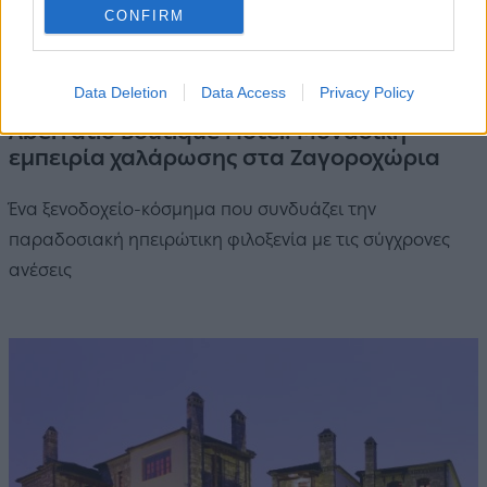
CONFIRM
Data Deletion
Data Access
Privacy Policy
Aberratio Boutique Hotel: Μοναδική
εμπειρία χαλάρωσης στα Ζαγοροχώρια
Ένα ξενοδοχείο-κόσμημα που συνδυάζει την
παραδοσιακή ηπειρώτικη φιλοξενία με τις σύγχρονες
ανέσεις