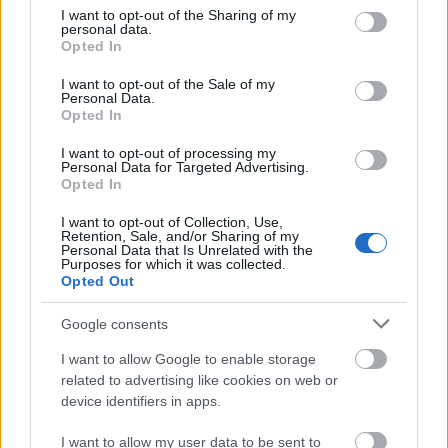
Το Mikro Papigo 1700 Hotel & Spa, τιμημένο από το
not limited to your visit or usage behaviour. You may click to
I want to opt-out of the Sharing of my
personal data.
grant or deny consent to Google and its third-party tags to
Ελληνικό Υπουργείο Τουρισμού, αποτελεί σταθερά τον
Opted In
use your data for below specified purposes in below Google
πρεσβευτή του ορεινού τουρισμού και το πλέον
consent section.
I want to opt-out of the Sale of my
πολυβραβευμένο ξενοδοχείο που βρίσκεται μέσα στον
Personal Data.
Opted In
πυρήνα του Γεωπάρκου Βίκου-Αώου και μνημείο
I want to opt-out of processing my
πολιτιστικής κληρονομιάς της Unesco, στο Πάπιγκο
Personal Data for Targeted Advertising.
Ζαγορίου.
Opted In
I want to opt-out of Collection, Use,
Retention, Sale, and/or Sharing of my
Personal Data that Is Unrelated with the
Purposes for which it was collected.
Opted Out
Google consents
I want to allow Google to enable storage
related to advertising like cookies on web or
device identifiers in apps.
I want to allow my user data to be sent to