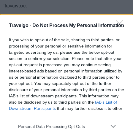
Πωγωνίου.
Travelgo -
Do Not Process My Personal Information
If you wish to opt-out of the sale, sharing to third parties, or
processing of your personal or sensitive information for
targeted advertising by us, please use the below opt-out
section to confirm your selection. Please note that after your
opt-out request is processed you may continue seeing
interest-based ads based on personal information utilized by
us or personal information disclosed to third parties prior to
your opt-out. You may separately opt-out of the further
disclosure of your personal information by third parties on the
IAB’s list of downstream participants. This information may
also be disclosed by us to third parties on the
IAB’s List of
Downstream Participants
that may further disclose it to other
third parties.
Mikro Papigo 1700 Hotel & Spa
Please note that this website/app uses one or more Google
Personal Data Processing Opt Outs
services and may gather and store information including but