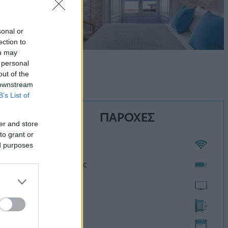
sonal or
ection to
ou may
 personal
out of the
 downstream
B’s List of
ΠΑΡΟΧΕΣ
er and store
to grant or
Wi-Fi
ed purposes
Κλιματισμός
Τηλεόραση
Θέρμανση
Κουζίνα