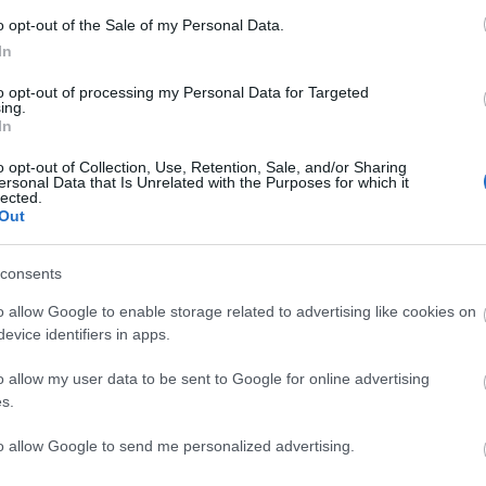
o opt-out of the Sale of my Personal Data.
νοίγουν σε ευρύχωρες βεράντες, όπου οι επισκέπτες
In
ία τους σε απόλυτη ιδιωτικότητα με πανοραμική θέα
to opt-out of processing my Personal Data for Targeted
ing.
In
ο γραφικό λιμάνι Καμίνι και σε απόσταση αναπνοής
o opt-out of Collection, Use, Retention, Sale, and/or Sharing
λιμάνι της Ύδρας απέχει μόλις 15 λεπτά με τα πόδια ή 5
ersonal Data that Is Unrelated with the Purposes for which it
lected.
Out
consents
o allow Google to enable storage related to advertising like cookies on
evice identifiers in apps.
o allow my user data to be sent to Google for online advertising
s.
to allow Google to send me personalized advertising.