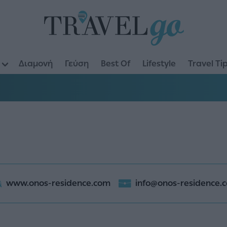
Διαμονή
Γεύση
Best Of
Lifestyle
Travel Ti
www.onos-residence.com
info@onos-residence.