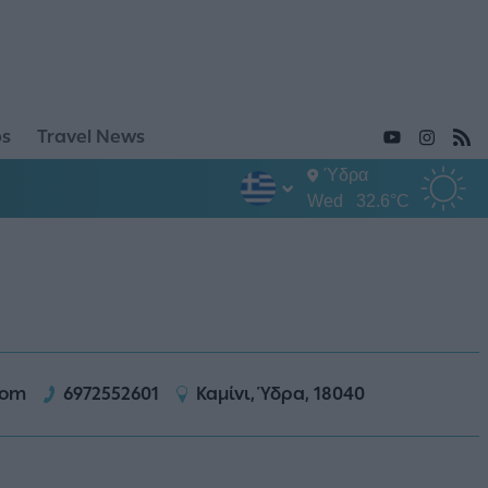
ps
Travel News
Ύδρα
Wed
32.6°C
com
6972552601
Καμίνι, Ύδρα, 18040