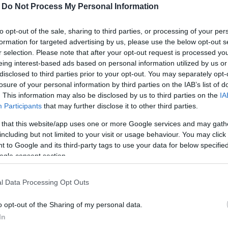
-
Do Not Process My Personal Information
to opt-out of the sale, sharing to third parties, or processing of your per
formation for targeted advertising by us, please use the below opt-out s
r selection. Please note that after your opt-out request is processed y
eing interest-based ads based on personal information utilized by us or
disclosed to third parties prior to your opt-out. You may separately opt-
losure of your personal information by third parties on the IAB’s list of
. This information may also be disclosed by us to third parties on the
IA
Participants
that may further disclose it to other third parties.
υ προσφέρει την πολυτέλεια, τις ανέσεις και τις
 οικογένειες και μεγάλες παρέες που αναζητούν ένα
 that this website/app uses one or more Google services and may gath
including but not limited to your visit or usage behaviour. You may click 
α.
 to Google and its third-party tags to use your data for below specifi
ogle consent section.
πορεί να ενοικιαστεί ολόκληρη (300 τ.μ.),
στές και αυτόνομες σουίτες, μία σε κάθε επίπεδο, με
l Data Processing Opt Outs
o opt-out of the Sharing of my personal data.
α τέχνης, γλυπτά και υψηλής ποιότητας έπιπλα που
In
τιού ως στούντιο τέχνης.