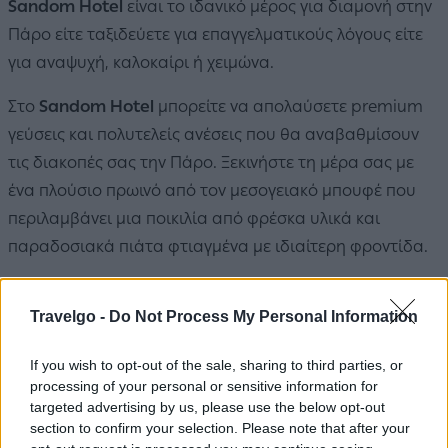
Sandom Hotel
είναι το ιδανικό μέρος για διαμονή στην
Πάρο είτε ταξιδεύετε για επαγγελματικούς λόγους είτε
για αναψυχή, καλοκαίρι ή χειμώνα.
Στο
Sandom Hotel
μπορείτε να απολαύσετε premium
γεύσεις και πολυτελείς ανέσεις που θα αναβαθμίσουν
τις διακοπές σας την Πάρο. Ξεκινήστε τη μέρα σας με
ένα πλούσιο πρωινό από τον μεσογειακό μπουφέ που
περιλαμβάνει μια ποικιλία από φρέσκα υλικά και
παραδοσιακά πιάτα φτιαγμένα με ιδιαίτερη φροντίδα.
Μην παραλείψετε να ανακαλύψετε τη «γωνιά τοπικών
Travelgo -
Do Not Process My Personal Information
προϊόντων» που διαφέρει από μέρα σε μέρα και
περιλαμβάνει επιλεγμένα ελληνικά και παριανά
If you wish to opt-out of the sale, sharing to third parties, or
προϊόντα, τα οποία παράγονται συνήθως από μικρές ή
processing of your personal or sensitive information for
οικογενειακές επιχειρήσεις.
targeted advertising by us, please use the below opt-out
section to confirm your selection. Please note that after your
Στον κοινό χώρο υγείας και ευεξίας του ξενοδοχείου, η