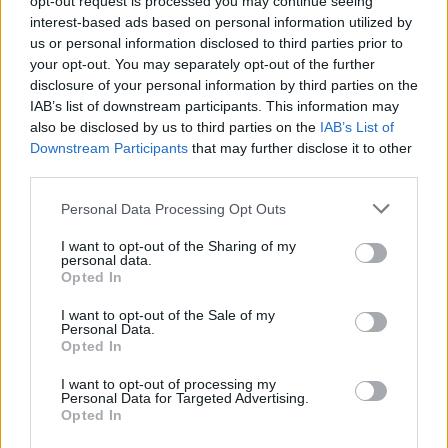
opt-out request is processed you may continue seeing
interest-based ads based on personal information utilized by
εσωτερική θερμαινόμενη πισίνα με το τζακούζι θα σας
us or personal information disclosed to third parties prior to
προσφέρει μοναδικές στιγμές χαλάρωσης και
your opt-out. You may separately opt-out of the further
αναζωογόνησης. Στις εγκαταστάσεις θα βρείτε επίσης
disclosure of your personal information by third parties on the
IAB’s list of downstream participants. This information may
ένα υπερσύγχρονο γυμναστηρίο, εξοπλισμένο με
also be disclosed by us to third parties on the
IAB’s List of
μηχανήματα τελευταίας τεχνολογίας, για να γεμίσετε με
Downstream Participants
that may further disclose it to other
την απαραίτητη ενέργεια για να εξερευνήσετε το νησί.
third parties.
Please note that this website/app uses one or more Google
Personal Data Processing Opt Outs
services and may gather and store information including but
ΠΑΡΟΧΕΣ
not limited to your visit or usage behaviour. You may click to
I want to opt-out of the Sharing of my
personal data.
grant or deny consent to Google and its third-party tags to
Opted In
use your data for below specified purposes in below Google
Κλιματισμός
consent section.
I want to opt-out of the Sale of my
Personal Data.
Δορυφορική τηλεόραση
Opted In
Wi-Fi
I want to opt-out of processing my
Personal Data for Targeted Advertising.
Τηλέφωνο
Opted In