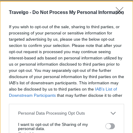
Το οικογενειακό περιβάλλον και η φιλική εξυπηρέτηση
Travelgo -
Do Not Process My Personal Information
θα σας εξασφαλίσουν μια ευχάριστη και αξέχαστη
διαμονή.
If you wish to opt-out of the sale, sharing to third parties, or
processing of your personal or sensitive information for
Το
Asterias Hotel
προσφέρει άμεση πρόσβαση στην
targeted advertising by us, please use the below opt-out
παραλία, ενώ βρίσκεται σε μικρή απόσταση με τα πόδια
section to confirm your selection. Please note that after your
από την Εκκλησία της Παναγίας της Εκατονταπυλιανής,
opt-out request is processed you may continue seeing
interest-based ads based on personal information utilized by
το Αρχαιολογικό Μουσείο, την αγορά και το λιμάνι της
us or personal information disclosed to third parties prior to
Παροικιάς.
your opt-out. You may separately opt-out of the further
disclosure of your personal information by third parties on the
IAB’s list of downstream participants. This information may
ΠΑΡΟΧΕΣ
also be disclosed by us to third parties on the
IAB’s List of
Downstream Participants
that may further disclose it to other
third parties.
Κλιματισμός
Please note that this website/app uses one or more Google
Personal Data Processing Opt Outs
Δορυφορική τηλεόραση
services and may gather and store information including but
not limited to your visit or usage behaviour. You may click to
I want to opt-out of the Sharing of my
Wi-Fi
personal data.
grant or deny consent to Google and its third-party tags to