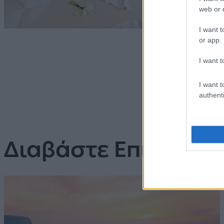
web or d
I want t
or app.
I want t
I want t
authenti
Διαβάστε Επίσης