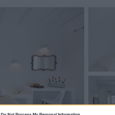
-
Do Not Process My Personal Information