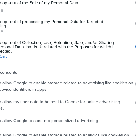
έναν προορισμό που θα σας δώσει τη δυνατότητα να
o opt-out of the Sale of my Personal Data.
In
to opt-out of processing my Personal Data for Targeted
χουν εστιατόρια, μπαρ και σούπερ μάρκετ. Οι
ing.
In
και θα σας δώσουν όλες τις πληροφορίες που
o opt-out of Collection, Use, Retention, Sale, and/or Sharing
ersonal Data that Is Unrelated with the Purposes for which it
lected.
Out
consents
o allow Google to enable storage related to advertising like cookies on
evice identifiers in apps.
o allow my user data to be sent to Google for online advertising
s.
to allow Google to send me personalized advertising.
o allow Google to enable storage related to analytics like cookies on