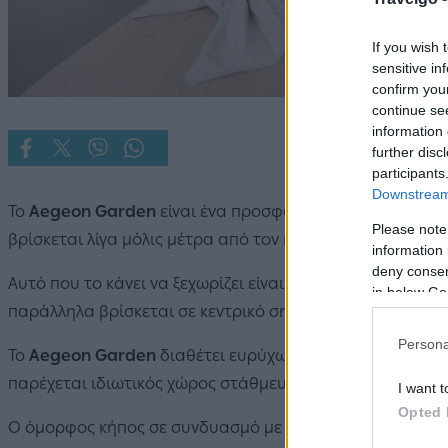
If you wish 
sensitive in
confirm you
continue se
information 
further disc
participants
Downstream 
Το
Aegeon Garden
είναι ένα προσφάτως ανακαινισμένο 
Please note
βρίσκεται λίγα μόλις μέτρα από τον παραδοσιακό οικισμ
information 
deny consent
Αυτό που το κάνει να ξεχωρίζει είναι ότι προσφέρει ηρεμί
in below Go
παράλληλα βρίσκεται σε κεντρικό σημείο.
Persona
Το
Aegeon Garden
διαθέτει ευρύχωρα και πεντακάθαρα 
παρέχεται ιδιωτικός χώρος στάθμευσης.
I want t
Opted 
Ο όμορφος κήπος σε συνδυασμό με τη βολική τοποθεσία