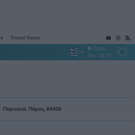
ps
Travel News
Πάρος
Sat
29.7°C
Παροικιά, Πάρος, 84400