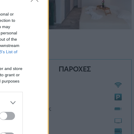
sonal or
ection to
ou may
 personal
out of the
 downstream
B’s List of
ΠΑΡΟΧΕΣ
er and store
to grant or
ed purposes
Wi-Fi
Πάρκινγκ
Κλιματισμός
Τηλεόραση
Ψυγείο