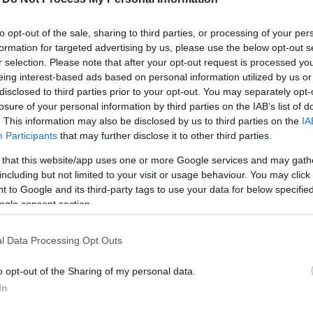
to opt-out of the sale, sharing to third parties, or processing of your per
formation for targeted advertising by us, please use the below opt-out s
r selection. Please note that after your opt-out request is processed y
eing interest-based ads based on personal information utilized by us or
disclosed to third parties prior to your opt-out. You may separately opt-
losure of your personal information by third parties on the IAB’s list of
. This information may also be disclosed by us to third parties on the
IA
Participants
that may further disclose it to other third parties.
συγκρότημα ενοικιαζόμενων δωματίων, το οποίο
 that this website/app uses one or more Google services and may gath
ό της Παροικιάς και από τον παραλιακό της δρόμο.
including but not limited to your visit or usage behaviour. You may click 
 to Google and its third-party tags to use your data for below specifi
α, μιας και όλα τα δωμάτια είναι μέσα σε κήπο, ενώ
ogle consent section.
l Data Processing Opt Outs
δωμάτια 2-4 ατόμων με κομψή διακόσμηση. Επίσης,
o opt-out of the Sharing of my personal data.
In
 του καταλύματος και την παραδοσιακή κυκλαδίτικη