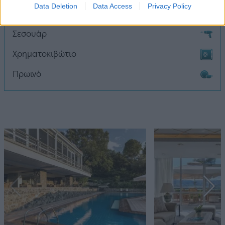
Data Deletion
Data Access
Privacy Policy
Mini Bar
Σεσουάρ
Χρηματοκιβώτιο
Πρωινό