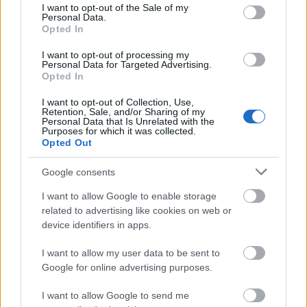
consent section.
I want to opt-out of the Sale of my
πόλη της Κέρκυρας (μόλις 3 χλμ. από το
Divani Corfu
Personal Data.
Palace
), θα δείτε υπέροχες παραλίες, φωλιασμένες σε
Opted In
αμμώδεις κολπίσκους που περιβάλλονται από
I want to opt-out of processing my
Personal Data for Targeted Advertising.
καταπράσινα δάση και βουνά.
Opted In
Όσο για αξιοθέατα, οι επιλογές είναι αμέτρητες. Το
I want to opt-out of Collection, Use,
Retention, Sale, and/or Sharing of my
ανάκτορο Αχίλλειο, το πρώην καταφύγιο της
Personal Data that Is Unrelated with the
Purposes for which it was collected.
πριγκίπισσας Σίσσυ της Αυστρίας, το παλάτι του Μον
Opted Out
Ρεπό με τον κατάφυτο κήπο που το περιβάλλει και το
Google consents
πολυφωτογραφημένο Ποντικονήσι είναι μερικά μόνο
από τα σημεία του νησιού που θα τραβήξουν το
I want to allow Google to enable storage
related to advertising like cookies on web or
ενδιαφέρον σας και θα σας εντυπωσιάσουν.
device identifiers in apps.
I want to allow my user data to be sent to
ΠΑΡΟΧΕΣ
Google for online advertising purposes.
I want to allow Google to send me
Εστιατόριο