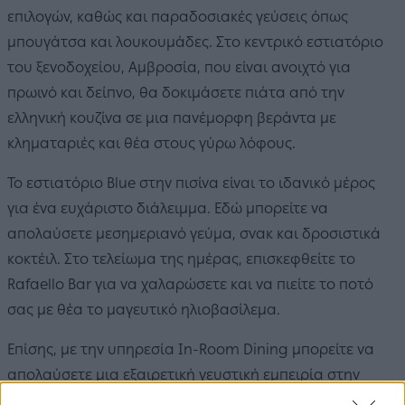
επιλογών, καθώς και παραδοσιακές γεύσεις όπως
μπουγάτσα και λουκουμάδες. Στο κεντρικό εστιατόριο
του ξενοδοχείου, Αμβροσία, που είναι ανοιχτό για
πρωινό και δείπνο, θα δοκιμάσετε πιάτα από την
ελληνική κουζίνα σε μια πανέμορφη βεράντα με
κληματαριές και θέα στους γύρω λόφους.
Το εστιατόριο Blue στην πισίνα είναι το ιδανικό μέρος
για ένα ευχάριστο διάλειμμα. Εδώ μπορείτε να
απολαύσετε μεσημεριανό γεύμα, σνακ και δροσιστικά
κοκτέιλ. Στο τελείωμα της ημέρας, επισκεφθείτε το
Rafaello Bar για να χαλαρώσετε και να πιείτε το ποτό
σας με θέα το μαγευτικό ηλιοβασίλεμα.
Επίσης, με την υπηρεσία In-Room Dining μπορείτε να
απολαύσετε μια εξαιρετική γευστική εμπειρία στην
άνεση του δωματίου σας. Η μεγάλη ποικιλία του μενού,