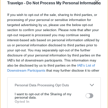
Travelgo -
Do Not Process My Personal Information
διαθέσιμη καθ’ όλη τη διάρκεια της ημέρας, είναι
ιδανική μετά από ένα μακρύ ταξίδι ή για ένα ήσυχο,
If you wish to opt-out of the sale, sharing to third parties, or
πριβέ δείπνο.
processing of your personal or sensitive information for
targeted advertising by us, please use the below opt-out
Αξίζει ακόμα να σημειωθεί ότι το
Divani Corfu Palace
section to confirm your selection. Please note that after your
opt-out request is processed you may continue seeing
διαθέτει ευρύχωρες εγκαταστάσεις και εξαιρετικής
interest-based ads based on personal information utilized by
ποιότητας υπηρεσίες για επαγγελματικές συναντήσεις,
us or personal information disclosed to third parties prior to
εταιρικές εκδηλώσεις και κάθε είδους event.
your opt-out. You may separately opt-out of the further
disclosure of your personal information by third parties on the
Σε όλα τα παραπάνω προσθέστε την άψογη
IAB’s list of downstream participants. This information may
also be disclosed by us to third parties on the
IAB’s List of
εξυπηρέτηση από το έμπειρο και διακριτικό προσωπικό
Downstream Participants
that may further disclose it to other
του ξενοδοχείου, που υπόσχεται να κάνει τη διαμονή
third parties.
σας όσο το δυνατόν πιο ευχάριστη.
Please note that this website/app uses one or more Google
Personal Data Processing Opt Outs
services and may gather and store information including but
Η τοποθεσία του ξενοδοχείου είναι ιδανική για να
not limited to your visit or usage behaviour. You may click to
I want to opt-out of the Sharing of my
personal data.
εξερευνήσετε το υπέροχο νησί της Κέρκυρας. Αν
grant or deny consent to Google and its third-party tags to
Opted In
use your data for below specified purposes in below Google
καταφέρετε να «ξεφύγετε» από τη μαγευτική παλιά