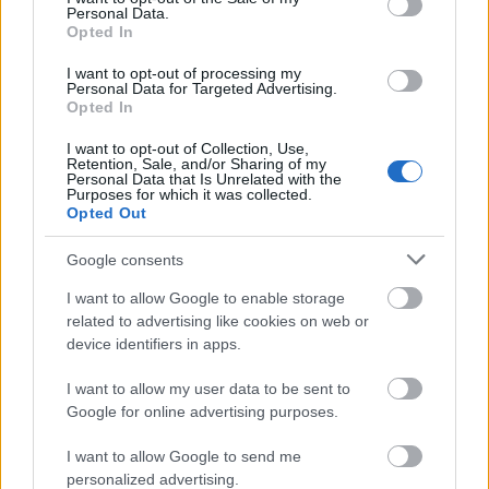
Personal Data.
Opted In
I want to opt-out of processing my
Personal Data for Targeted Advertising.
Opted In
I want to opt-out of Collection, Use,
Retention, Sale, and/or Sharing of my
Personal Data that Is Unrelated with the
Purposes for which it was collected.
Opted Out
Google consents
Ξενώνας «Η Γωνιά»
I want to allow Google to enable storage
related to advertising like cookies on web or
Στην κορυφή του Μικρού Χωριού, μόλις 10 χλμ. από το
device identifiers in apps.
Καρπενήσι, ο Ξενώνας «Η Γωνιά» υπόσχεται μοναδικές
I want to allow my user data to be sent to
στιγμές στους φιλοξενούμενούς του.
Google for online advertising purposes.
I want to allow Google to send me
personalized advertising.