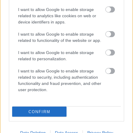
I want to allow Google to enable storage
related to analytics like cookies on web or
device identifiers in apps.
I want to allow Google to enable storage
related to functionality of the website or app.
I want to allow Google to enable storage
related to personalization.
I want to allow Google to enable storage
related to security, including authentication
functionality and fraud prevention, and other
user protection.
Ξενώνας Δρυμός
Ο Ξενώνας Δρυμός είναι μια οικογενειακή επιχείρηση
CONFIRM
στην όμορφη πόλη του Καρπενησίου, με παρουσία στο
χώρο του τουρισμού από το 2003.
Data Deletion
Data Access
Privacy Policy