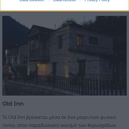
Old Inn
Το Old Inn βρίσκεται μέσα σε ένα μαγευτικό φυσικό
τοπίο, στον παραδοσιακό οικισμό των Κορυσχάδων,