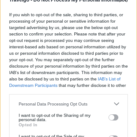
If you wish to opt-out of the sale, sharing to third parties, or
processing of your personal or sensitive information for
targeted advertising by us, please use the below opt-out
section to confirm your selection. Please note that after your
opt-out request is processed you may continue seeing
interest-based ads based on personal information utilized by
us or personal information disclosed to third parties prior to
your opt-out. You may separately opt-out of the further
disclosure of your personal information by third parties on the
Via Ferrata Hotel: Ζήστε την εμπειρία της
IAB’s list of downstream participants. This information may
also be disclosed by us to third parties on the
IAB’s List of
Ευρυτανίας με άνεση και ζεστή φιλοξενία
Downstream Participants
that may further disclose it to other
third parties.
Ανακαλύψτε την αυθεντική φιλοξενία της Ευρυτανίας,
Please note that this website/app uses one or more Google
λίγα μόλις λεπτά από τη Μονή Προυσού.
Personal Data Processing Opt Outs
services and may gather and store information including but
not limited to your visit or usage behaviour. You may click to
I want to opt-out of the Sharing of my
personal data.
grant or deny consent to Google and its third-party tags to
Opted In
use your data for below specified purposes in below Google
consent section.
I want to opt-out of the Sale of my