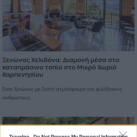
Ξενώνας Χελιδόνα: Διαμονή μέσα στο
καταπράσινο τοπίο στο Μικρό Χωριό
Καρπενησίου
Ένας ξενώνας με ζεστή ατμόσφαιρα και φιλόξενους
ανθρώπους.
Travelgo -
Do Not Process My Personal Information