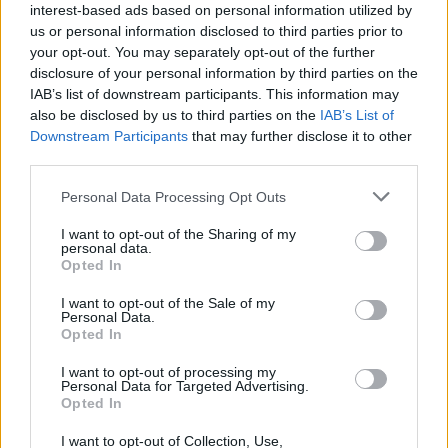
interest-based ads based on personal information utilized by
us or personal information disclosed to third parties prior to
your opt-out. You may separately opt-out of the further
disclosure of your personal information by third parties on the
IAB’s list of downstream participants. This information may
also be disclosed by us to third parties on the
IAB’s List of
Downstream Participants
that may further disclose it to other
third parties.
Please note that this website/app uses one or more Google
Personal Data Processing Opt Outs
services and may gather and store information including but
not limited to your visit or usage behaviour. You may click to
I want to opt-out of the Sharing of my
personal data.
grant or deny consent to Google and its third-party tags to
Opted In
use your data for below specified purposes in below Google
consent section.
I want to opt-out of the Sale of my
Personal Data.
Η καρδιά του κτηρίου είναι ένας γαλήνιος κήπος με
Opted In
λεμονιές, πορτοκαλιές, φοίνικες και κρητικά βότανα, μια
I want to opt-out of processing my
μικρή όαση στην καρδιά της παλιάς πόλης του
Personal Data for Targeted Advertising.
Opted In
Ρεθύμνου. Ο μπαχτσές πλαισιώνει την πισίνα με τα
αναπαυτικά ανάκλιντρα, ενώ στον ίδιο περιβάλλοντα
I want to opt-out of Collection, Use,