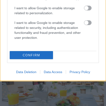
αφεψημάτων, καφέ και cocktail.
I want to allow Google to enable storage
related to personalization.
Και επειδή η καλή μέρα από το πρωί φαίνεται, το Pepi
I want to allow Google to enable storage
Boutique Hotel σερβίρει ένα πλούσιο πρωινό που θα
related to security, including authentication
σας δώσει την απαραίτητη ενέργεια για να απολαύσετε
functionality and fraud prevention, and other
τις βόλτες σας στην πόλη. Εκτός από το κλασικό πρωινό,
user protection.
μπορείτε να επιλέξετε κρητικό πρωινό ή πρωινό vegan.
CONFIRM
Data Deletion
Data Access
Privacy Policy