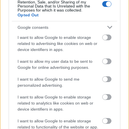
Retention, Sale, and/or Sharing of my
χώρο το κελάρι κρασιού σάς περιμένει για να γευτείτε
Personal Data that Is Unrelated with the
Purposes for which it was collected.
οίνους από κρητικούς αμπελώνες και όχι μόνο.
Opted Out
Google consents
I want to allow Google to enable storage
related to advertising like cookies on web or
device identifiers in apps.
I want to allow my user data to be sent to
Google for online advertising purposes.
I want to allow Google to send me
personalized advertising.
I want to allow Google to enable storage
related to analytics like cookies on web or
device identifiers in apps.
Ο χώρος του bar αγγίζει τον εμπορικό πεζοδρόμο
Τσουδερών και παράλληλα επεκτείνεται μέχρι τον κήπο
I want to allow Google to enable storage
related to functionality of the website or app.
και την πισίνα. Εκεί μπορείτε να απολαύσετε πληθώρα