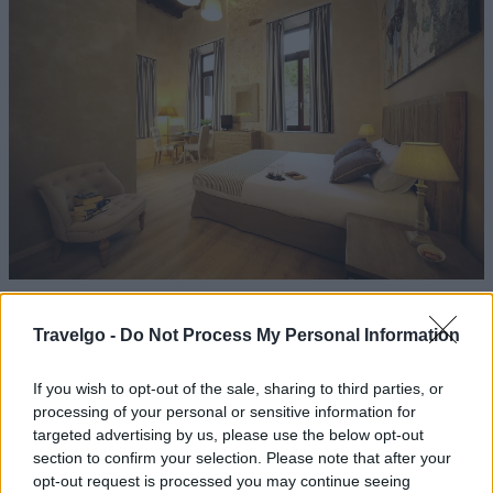
Το Pepi Boutique Hotel αποτελεί ιδανική επιλογή για
Travelgo -
Do Not Process My Personal Information
adults-only διαμονή στο Ρέθυμνο, καθώς προσφέρει
μοναδικές υπηρεσίες και ανέσεις. Το ξενοδοχείο
If you wish to opt-out of the sale, sharing to third parties, or
απαρτίζεται από 13 δωμάτια, 2 μεζονέτες και 2 σουίτες –
processing of your personal or sensitive information for
όλα σχεδιασμένα ώστε να παρέχουν στους επισκέπτες
targeted advertising by us, please use the below opt-out
section to confirm your selection. Please note that after your
μια αίσθηση πολυτέλειας και άνεσης.
opt-out request is processed you may continue seeing