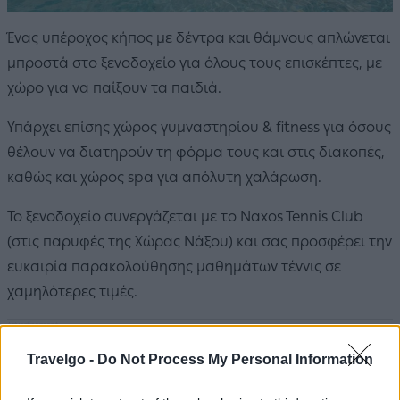
Ένας υπέροχος κήπος με δέντρα και θάμνους απλώνεται
μπροστά στο ξενοδοχείο για όλους τους επισκέπτες, με
χώρο για να παίξουν τα παιδιά.
Υπάρχει επίσης χώρος γυμναστηρίου & fitness για όσους
θέλουν να διατηρούν τη φόρμα τους και στις διακοπές,
καθώς και χώρος spa για απόλυτη χαλάρωση.
Το ξενοδοχείο συνεργάζεται με το Naxos Tennis Club
(στις παρυφές της Χώρας Νάξου) και σας προσφέρει την
ευκαιρία παρακολούθησης μαθημάτων τέννις σε
χαμηλότερες τιμές.
Travelgo -
Do Not Process My Personal Information