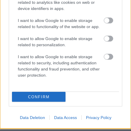
related to analytics like cookies on web or
ξενοδοχείου θα σας βοηθήσουν να συντονίσετε όλες τις
device identifiers in apps.
δραστηριότητες και τις επισκέψεις σας στα αξιοθέατα
της Νάξου.
I want to allow Google to enable storage
related to functionality of the website or app.
Μπορείτε να εξερευνήσετε το νησί με ποδήλατο, να
I want to allow Google to enable storage
κάνετε ιππασία, πεζοπορία σε μονοπάτια και
related to personalization.
καταδύσεις.
I want to allow Google to enable storage
related to security, including authentication
functionality and fraud prevention, and other
user protection.
CONFIRM
Data Deletion
Data Access
Privacy Policy