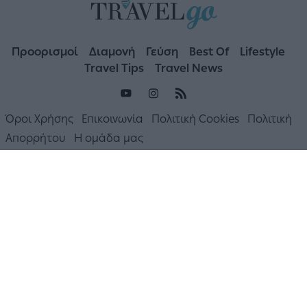
Προορισμοί
Διαμονή
Γεύση
Best Of
Lifestyle
Travel Tips
Travel News
Όροι Χρήσης
Επικοινωνία
Πολιτική Cookies
Πολιτική
Απορρήτου
Η ομάδα μας
Design & Developed by Liquid Media