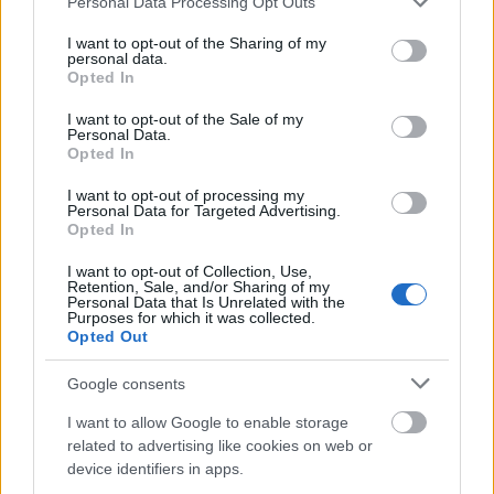
Personal Data Processing Opt Outs
services and may gather and store information including but
not limited to your visit or usage behaviour. You may click to
I want to opt-out of the Sharing of my
personal data.
grant or deny consent to Google and its third-party tags to
Opted In
use your data for below specified purposes in below Google
consent section.
Επιπλέον, στο Levidi Suites θα βρείτε ένα πλήρως
I want to opt-out of the Sale of my
Personal Data.
εξοπλισμένο γυμναστήριο που θα σας βοηθήσει να
Opted In
διατηρήστε τη φόρμα σας κατά τη διάρκεια των
I want to opt-out of processing my
διακοπών σας.
Personal Data for Targeted Advertising.
Opted In
Με την άφιξή σας θα διαπιστώσετε ότι οι άνθρωποι του
I want to opt-out of Collection, Use,
ξενοδοχείου κατέχουν πολύ καλά την τέχνη της
Retention, Sale, and/or Sharing of my
Personal Data that Is Unrelated with the
φιλοξενίας και βρίσκονται εκεί για να ικανοποιήσουν
Purposes for which it was collected.
Opted Out
κάθε σας επιθυμία. Εσείς το μόνο που χρειάζεται να
κάνετε είναι να χαλαρώσετε και να απολαύσετε τη
Google consents
διαμονή σας!
I want to allow Google to enable storage
related to advertising like cookies on web or
device identifiers in apps.