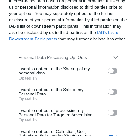
interest-based ads based on personal information utilized by
τοίχους και οροφές με ξύλινα δοκάρια, και εύκολη
us or personal information disclosed to third parties prior to
πρόσβαση για κολύμπι σε πισίνα, ενώ διαθέτει και ένα
your opt-out. You may separately opt-out of the further
μικρό σπα. Ταυτόχρονα, οι ταξιδιώτες μπορούν να
disclosure of your personal information by third parties on the
IAB’s list of downstream participants. This information may
απολαύσουν και ένα μασάζ στην ιδιωτική παραλία αλλά
also be disclosed by us to third parties on the
IAB’s List of
και να νοικιάσουν το σκάφος του ξενοδοχείου για να
Downstream Participants
that may further disclose it to other
ταξιδέψουν κατά μήκος της ακτής του νησιού.
third parties.
Please note that this website/app uses one or more Google
Διαβάστε περισσότερα στο
Insider.gr
Personal Data Processing Opt Outs
services and may gather and store information including but
not limited to your visit or usage behaviour. You may click to
I want to opt-out of the Sharing of my
personal data.
grant or deny consent to Google and its third-party tags to
Opted In
use your data for below specified purposes in below Google
consent section.
I want to opt-out of the Sale of my
Personal Data.
Opted In
I want to opt-out of processing my
Personal Data for Targeted Advertising.
Opted In
I want to opt-out of Collection, Use,
Retention, Sale, and/or Sharing of my