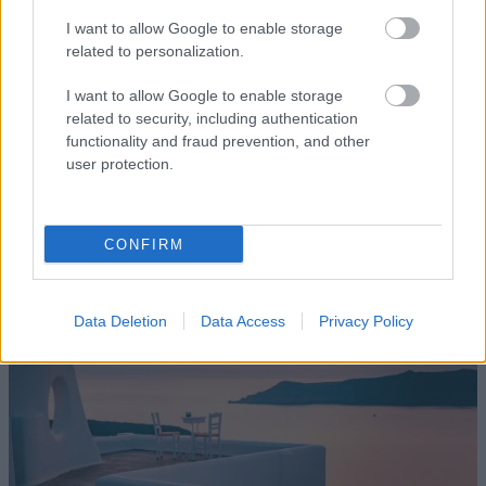
I want to allow Google to enable storage
TAGS:
ΤΟΥΡΙΣΜΟΣ
ΞΕΝΟΔΟΧΕΙΑ
related to personalization.
I want to allow Google to enable storage
related to security, including authentication
functionality and fraud prevention, and other
Διαβάστε Επίσης
user protection.
ΠΕΡΙΣΣΟΤΕΡΑ ΑΡΘΡΑ
CONFIRM
Data Deletion
Data Access
Privacy Policy