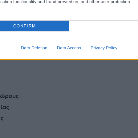
cation functionality and fraud prevention, and other user protection.
CONFIRM
οκ, αρκεί να τηρούμε τους κανονισμούς. Οι παραλίε
Data Deletion
Data Access
Privacy Policy
υνται για τις καλοκαιρινές μας εξορμήσεις, είναι οι
δώρους
ίας
ας