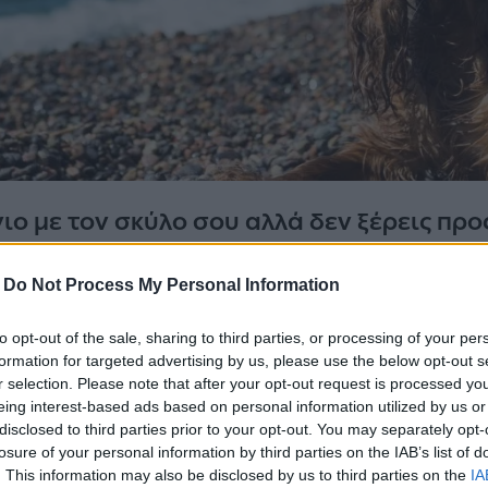
ιο με τον σκύλο σου αλλά δεν ξέρεις προ
-
Do Not Process My Personal Information
to opt-out of the sale, sharing to third parties, or processing of your per
ησαν και ο καιρός φαίνεται ότι θα είναι ό,τι πρέπει 
formation for targeted advertising by us, please use the below opt-out s
r selection. Please note that after your opt-out request is processed y
λο και δεν πας πουθενά χωρίς αυτόν, το πρώτο πράγμ
eing interest-based ads based on personal information utilized by us or
 αν μπορεί να μπει στη θάλασσα μαζί σου.
disclosed to third parties prior to your opt-out. You may separately opt-
losure of your personal information by third parties on the IAB’s list of
ικές παραλίες, ας ρίξουμε μια ματιά στους κανονισ
. This information may also be disclosed by us to third parties on the
IA