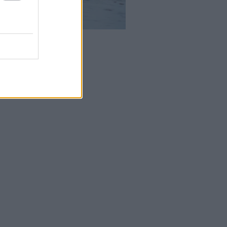
ς όμως που αγαπούν
 εξής: