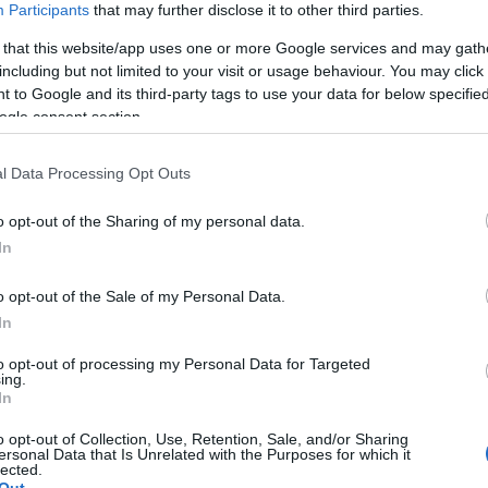
αστε σωστά προετοιμασμένοι. Σε γενικές γραμμές, ό
Participants
that may further disclose it to other third parties.
αρκεί να τα έχουμε δεμένα κοντά μας με λουρί, να ε
 that this website/app uses one or more Google services and may gath
υ, να μαζεύουμε τα περιττώματά του και να μην ενοχ
including but not limited to your visit or usage behaviour. You may click 
 to Google and its third-party tags to use your data for below specifi
ogle consent section.
l Data Processing Opt Outs
o opt-out of the Sharing of my personal data.
In
o opt-out of the Sale of my Personal Data.
In
to opt-out of processing my Personal Data for Targeted
ing.
ndly παραλίες
In
o opt-out of Collection, Use, Retention, Sale, and/or Sharing
ersonal Data that Is Unrelated with the Purposes for which it
lected.