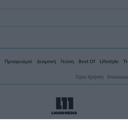
Προορισμοί
Διαμονή
Γεύση
Best Of
Lifestyle
Tr
Όροι Χρήσης
Επικοινω