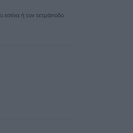
ξει εσένα ή τον τετράποδο