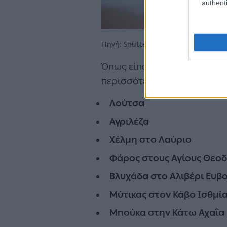
authenti
Πηγή: Shutterstock
Όπως είπαμε, παντού είναι 
περισσότερα τα ζώα ή ενδείκν
Λούτσα
Αγριλέζα
Χέλμη στο Λαύριο
Φάρος στους Αγίους Θεο
Βλυχάδα στο Αλιβέρι Ευβο
Μύτικας στον Κάβο Ισθμί
Μπούκα στην Κάτω Αχαΐα