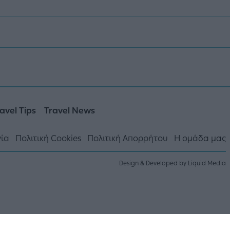
avel Tips
Travel News
νία
Πολιτική Cookies
Πολιτική Απορρήτου
Η ομάδα μας
Design & Developed by Liquid Media