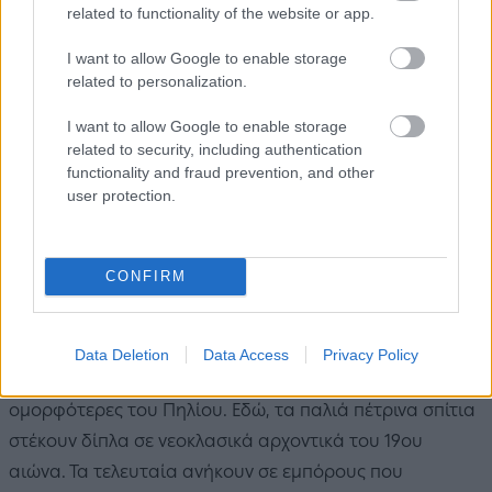
related to functionality of the website or app.
I want to allow Google to enable storage
related to personalization.
Πηγή: Shutterstock
I want to allow Google to enable storage
related to security, including authentication
Περίπου 20 χλμ. ανατολικά από τον Βόλο, κοντά στη
functionality and fraud prevention, and other
Βυζίτσα και τις Μηλιές, ο
Άγιος Γεώργιος Νηλείας
είναι
user protection.
ένα λιγότερο γνωστό αλλά πανέμορφο χωριό του
Πηλίου
. Απλωμένο αμφιθεατρικά ανάμεσα σε δύο
CONFIRM
ράχες, σε υψόμετρο 700 μ. περίπου, αποτελεί το
ορεινότερο χωριό του Πηλίου και φημίζεται για την
υπέροχη θέα του στον Παγασητικό κόλπο. Η καρδιά του
Data Deletion
Data Access
Privacy Policy
χωριού χτυπάει στη γαλήνια πλατεία του, μία από τις
ομορφότερες του Πηλίου. Εδώ, τα παλιά πέτρινα σπίτια
στέκουν δίπλα σε νεοκλασικά αρχοντικά του 19ου
αιώνα. Τα τελευταία ανήκουν σε εμπόρους που