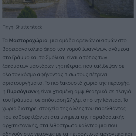
Πηγή: Shutterstock
Τα
Μαστοροχώρια
, μια ομάδα ορεινών οικισμών στο
βορειοανατολικό άκρο του νομού Ιωαννίνων, ανάμεσα
στο Γράμμο και το Σμόλικα, είναι ο τόπος των
ξακουστών μαστόρων της πέτρας, που ταξίδεψαν σε
όλο τον κόσμο αφήνοντας πίσω τους πέτρινα
αριστουργήματα. Το πιο ξακουστό χωριό της περιοχής,
η
Πυρσόγιαννη
είναι χτισμένη αμφιθεατρικά σε πλαγιά
του Γράμμου, σε απόσταση 27 χλμ. από την Κόνιτσα. Το
χωριό διατηρεί στοιχεία της αίγλης του παρελθόντος
που καθρεφτίζονται στα μνημεία της παραδοσιακής
αρχιτεκτονικής, στα λιθόστρωτα καλντερίμια που
οδηγούν στις γειτονιές με τα πετρόχτιστα αρχοντικά και