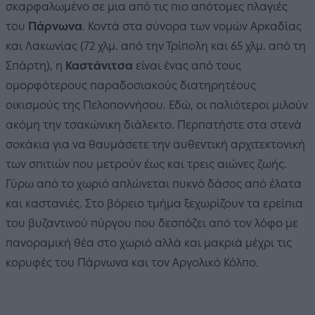
σκαρφαλωμένο σε μια από τις πιο απότομες πλαγιές
του
Πάρνωνα
. Κοντά στα σύνορα των νομών Αρκαδίας
και Λακωνίας (72 χλμ. από την Τρίπολη και 65 χλμ. από τη
Σπάρτη), η
Καστάνιτσα
είναι ένας από τους
ομορφότερους παραδοσιακούς διατηρητέους
οικισμούς της Πελοποννήσου. Εδώ, οι παλιότεροι μιλούν
ακόμη την τσακώνικη διάλεκτο. Περπατήστε στα στενά
σοκάκια για να θαυμάσετε την αυθεντική αρχιτεκτονική
των σπιτιών που μετρούν έως και τρεις αιώνες ζωής.
Γύρω από το χωριό απλώνεται πυκνό δάσος από έλατα
και καστανιές. Στο βόρειο τμήμα ξεχωρίζουν τα ερείπια
του βυζαντινού πύργου που δεσπόζει από τον λόφο με
πανοραμική θέα στο χωριό αλλά και μακριά μέχρι τις
κορυφές του Πάρνωνα και τον Αργολικό Κόλπο.