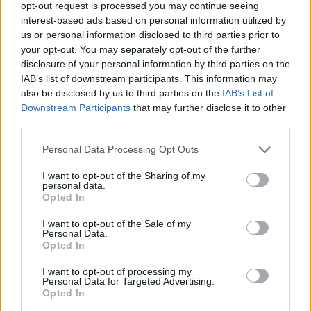
opt-out request is processed you may continue seeing
interest-based ads based on personal information utilized by
us or personal information disclosed to third parties prior to
your opt-out. You may separately opt-out of the further
disclosure of your personal information by third parties on the
IAB’s list of downstream participants. This information may
also be disclosed by us to third parties on the
IAB’s List of
Πηγή: Shutterstock
Downstream Participants
that may further disclose it to other
third parties.
Από τα ομορφότερα χωριά της
Ευρυτανίας
, σε
Please note that this website/app uses one or more Google
Personal Data Processing Opt Outs
απόσταση 25 χλμ. από το Καρπενήσι, τα
Φιδάκια
services and may gather and store information including but
απλώνουν τα πέτρινα σπίτια τους στις πλαγιές του
not limited to your visit or usage behaviour. You may click to
I want to opt-out of the Sharing of my
personal data.
grant or deny consent to Google and its third-party tags to
όρους Χελιδόνα και ξεχωρίζουν για την υπέροχη θέα
Opted In
use your data for below specified purposes in below Google
που προσφέρουν στη λίμνη Κρεμαστών από υψόμετρο
consent section.
I want to opt-out of the Sale of my
Personal Data.
960 μ. Αυτό το μικρό χωριό που έχει χαρακτηριστεί
Opted In
παραδοσιακός οικισμός, είναι ό,τι πρέπει για μια
I want to opt-out of processing my
χαλαρωτική απόδραση. Ο γαλάζιος τρούλος του ναού
Personal Data for Targeted Advertising.
της Γέννησης της Θεοτόκου στην κεντρική πλατεία
Opted In