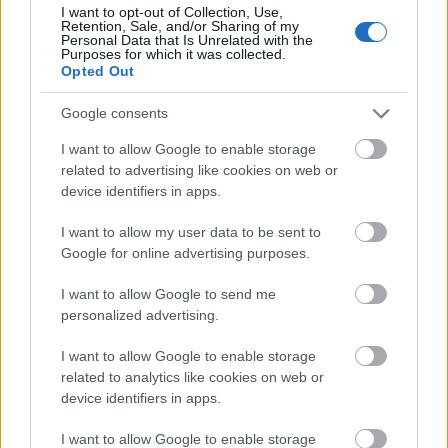
ξεχωρίζει από μακριά. Πλακόστρωτα σοκάκια, παλιά
I want to opt-out of Collection, Use,
Retention, Sale, and/or Sharing of my
αρχοντικά, καλοδιατηρημένα σπίτια και ανθισμένες
Personal Data that Is Unrelated with the
Purposes for which it was collected.
αυλές συνθέτουν το σκηνικό σε αυτή την πανέμορφη
Opted Out
γωνιά της Ευρυτανίας. Μόλις 3 χλμ. από το χωριό, θα
βρεθείτε στη θέση Τσαγκαράλωνα για να απολαύσετε το
Google consents
ηλιοβασίλεμα και τη μαγευτική θέα στη λίμνη
I want to allow Google to enable storage
Κρεμαστών, που είναι η μεγαλύτερη τεχνητή λίμνη της
related to advertising like cookies on web or
device identifiers in apps.
Ελλάδας.
I want to allow my user data to be sent to
Άγιος Γεώργιος Νηλείας, Πήλιο
Google for online advertising purposes.
I want to allow Google to send me
personalized advertising.
I want to allow Google to enable storage
related to analytics like cookies on web or
device identifiers in apps.
I want to allow Google to enable storage