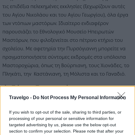
τις επιδέξια πελεκημένες εκκλησίες (ξεχωρίζουν αυτές
του Αγίου Νικολάου και του Αγίου Γεωργίου), όλα έργα
των ντόπιων μαστόρων. Ιδιαίτερο ενδιαφέρον
παρουσιάζει το Εθνολογικό Μουσείο Ηπειρωτών
Μαστόρων, που φιλοξενείται στο πέτρινο κτήριο του
σχολείου. Με αφετηρία την Πυρσόγιαννη μπορείτε να
πραγματοποιήσετε σύντομες εκδρομές στα υπόλοιπα
Μαστοροχώρια, όπως τη Βούρπιανη, τους Χιονάδες, το
Πληκάτι, την Καστάνιανη, τη Μόλιστα και το Γαναδιό.
Φιδάκια, Ευρυτανία
Travelgo -
Do Not Process My Personal Information
If you wish to opt-out of the sale, sharing to third parties, or
processing of your personal or sensitive information for
targeted advertising by us, please use the below opt-out
section to confirm your selection. Please note that after your