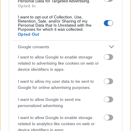
Personal Data for Targeted Advertising.
Αυτή τη στιγμή στην πλατφόρμα υπάρχουν περισσότερο
Opted In
από 2 εκατομμύρια συνδυασμοί για 92 προορισμούς σε
I want to opt-out of Collection, Use,
περισσότερα από 2 χιλιάδες καταλύματα και πάνω από
Retention, Sale, and/or Sharing of my
Personal Data that Is Unrelated with the
2,500 πτήσεις. Πλέον με το thegreeks.com οι ταξιδιώτες
Purposes for which it was collected.
Opted Out
μπορούν να συγκρίνουν τιμές και να βρουν την πιο
συμφέρουσα για αυτούς επιλογή. Έτσι, το ταξίδι γίνεται
Google consents
πιο οικονομικό και η κράτηση πιο εύκολη.
I want to allow Google to enable storage
related to advertising like cookies on web or
Πρόκειται για μια ελληνική ιδιωτική πρωτοβουλία που
device identifiers in apps.
καινοτομεί σε παγκόσμιο επίπεδο, καθώς μέχρι σήμερα
δεν υπήρχε αντίστοιχη πλατφόρμα που να απλοποιεί σε
I want to allow my user data to be sent to
Google for online advertising purposes.
τέτοιο βαθμό την οργάνωση των ταξιδιών.
I want to allow Google to send me
personalized advertising.
I want to allow Google to enable storage
related to analytics like cookies on web or
device identifiers in apps.