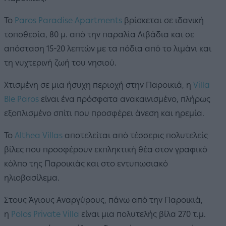
Το
Paros Paradise Apartments
βρίσκεται σε ιδανική
τοποθεσία, 80 μ. από την παραλία Λιβάδια και σε
απόσταση 15-20 λεπτών με τα πόδια από το λιμάνι και
τη νυχτερινή ζωή του νησιού.
Χτισμένη σε μια ήσυχη περιοχή στην Παροικιά, η
Villa
Ble Paros
είναι ένα πρόσφατα ανακαινισμένο, πλήρως
εξοπλισμένο σπίτι που προσφέρει άνεση και ηρεμία.
Το
Althea Villas
αποτελείται από τέσσερις πολυτελείς
βίλες που προσφέρουν εκπληκτική θέα στον γραφικό
κόλπο της Παροικιάς και στο εντυπωσιακό
ηλιοβασίλεμα.
Στους Άγιους Αναργύρους, πάνω από την Παροικιά,
η
Polos Private Villa
είναι μια πολυτελής βίλα 270 τ.μ.