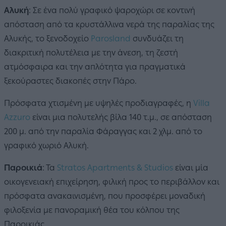
Αλυκή
: Σε ένα πολύ γραφικό ψαροχώρι σε κοντινή
απόσταση από τα κρυστάλλινα νερά της παραλίας της
Αλυκής, το ξενοδοχείο
Parosland
συνδυάζει τη
διακριτική πολυτέλεια με την άνεση, τη ζεστή
ατμόσφαιρα και την απλότητα για πραγματικά
ξεκούραστες διακοπές στην Πάρο.
Πρόσφατα χτισμένη με υψηλές προδιαγραφές, η
Villa
Azzuro
είναι μια πολυτελής βίλα 140 τ.μ., σε απόσταση
200 μ. από την παραλία Φάραγγας και 2 χλμ. από το
γραφικό χωριό Αλυκή.
Παροικιά
: Τα
Stratos Apartments & Studios
είναι μία
οικογενειακή επιχείρηση, φιλική προς το περιβάλλον και
πρόσφατα ανακαινισμένη, που προσφέρει μοναδική
φιλοξενία με πανοραμική θέα του κόλπου της
Παροικιάς.