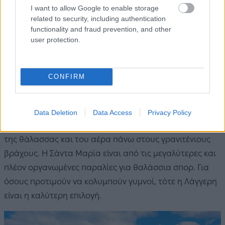
I want to allow Google to enable storage
Απέραντες, χρυσαφένιες, ήρεμες ή οργανωμένες, οι
related to security, including authentication
παραλίες της Πάρου μπορούν να ικανοποιήσουν κάθε
functionality and fraud prevention, and other
user protection.
γούστο. Όποια διεύθυνση και να έχει ο άνεμος που
φυσά πάντα μπορείτε να βρείτε μια παραλία που να
είναι προστατευμένη και γαλήνια, όποια εποχή κι αν
CONFIRM
έρθετε πάντα μπορείτε να βρείτε μια παραλία μόνο για
εσάς. Οι Κολυµπήθρες, στον όρµο της Νάουσας, είναι η
πιο διάσημη παραλία του νησιού. Πρόκειται για μια
Data Deletion
Data Access
Privacy Policy
σπάνιας ομορφιάς παραλία – αποτέλεσμα της δράσης
της θάλασσας και του αέρα πάνω στους γρανιτένιους
βράχους. Η Σάντα Μαρία είναι από τις μεγαλύτερες και
πλέον οργανωμένες παραλίες για θαλάσσια σπορ. Για
όσους προτιμούν να κολυμπούν γυμνοί, τότε η Λάγγερη
είναι η καλύτερη επιλογή.