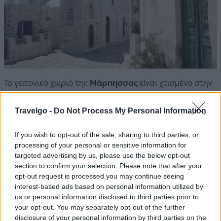
Το γειτονικό χωριό της
Μάρπησσας
είναι χτισμένο στην
κορυφή ενός λοφίσκου ύψους 40 μέτρων, σε μικρή
απόσταση από τη θάλασσα. Έχει ήσυχα ελικοειδή
Travelgo -
Do Not Process My Personal Information
δρομάκια με θολωτές στοές και πανέμορφα σπίτια του
If you wish to opt-out of the sale, sharing to third parties, or
16ου και 17ου αιώνα. Μην παραλείψετε να επισκεφτείτε
processing of your personal or sensitive information for
το μοναδικό Μουσείο Γλυπτικής Περαντινού.
targeted advertising by us, please use the below opt-out
section to confirm your selection. Please note that after your
opt-out request is processed you may continue seeing
interest-based ads based on personal information utilized by
us or personal information disclosed to third parties prior to
your opt-out. You may separately opt-out of the further
disclosure of your personal information by third parties on the