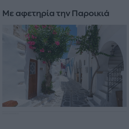
Με αφετηρία την Παροικιά