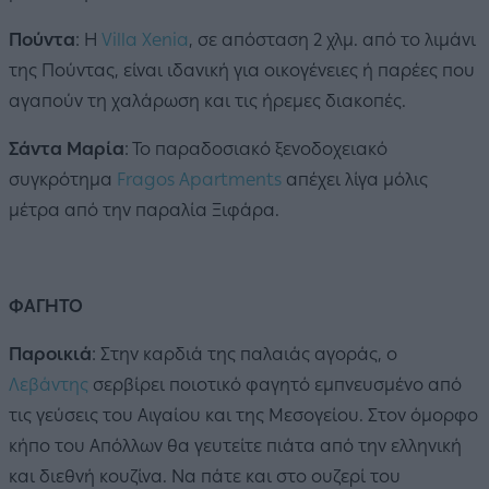
Πούντα
: Η
Villa Xenia
, σε απόσταση 2 χλμ. από το λιμάνι
της Πούντας, είναι ιδανική για οικογένειες ή παρέες που
αγαπούν τη χαλάρωση και τις ήρεμες διακοπές.
Σάντα Μαρία
: Το παραδοσιακό ξενοδοχειακό
συγκρότημα
Fragos Apartments
απέχει λίγα μόλις
μέτρα από την παραλία Ξιφάρα.
ΦΑΓΗΤΟ
Παροικιά
: Στην καρδιά της παλαιάς αγοράς, ο
Λεβάντης
σερβίρει ποιοτικό φαγητό εμπνευσμένο από
τις γεύσεις του Αιγαίου και της Μεσογείου. Στον όμορφο
κήπο του Απόλλων θα γευτείτε πιάτα από την ελληνική
και διεθνή κουζίνα. Να πάτε και στο ουζερί του