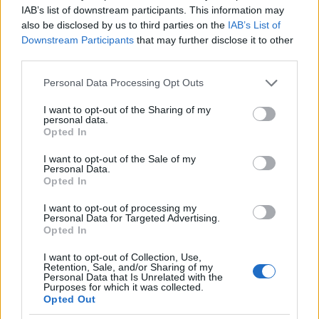
IAB’s list of downstream participants. This information may
also be disclosed by us to third parties on the
IAB’s List of
Downstream Participants
that may further disclose it to other
third parties.
Please note that this website/app uses one or more Google
Personal Data Processing Opt Outs
services and may gather and store information including but
not limited to your visit or usage behaviour. You may click to
I want to opt-out of the Sharing of my
personal data.
grant or deny consent to Google and its third-party tags to
Opted In
use your data for below specified purposes in below Google
consent section.
I want to opt-out of the Sale of my
Personal Data.
Opted In
I want to opt-out of processing my
Personal Data for Targeted Advertising.
Opted In
I want to opt-out of Collection, Use,
Retention, Sale, and/or Sharing of my
Personal Data that Is Unrelated with the
Purposes for which it was collected.
Opted Out