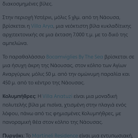
διακοσμημένες βίλες.
Στην περιοχή Υστέρνι, μόλις 5 χλμ. από τη Νάουσα,
βρίσκεται η
Villa Arya
, μια νεόκτιστη βίλα κυκλαδίτικης
αρχιτεκτονικής σε μια έκταση 7.000 τ.μ. με το δικό της
αμπελώνα.
Το παραθαλάσσιο
Bocamviglies By The Sea
βρίσκεται σε
μια ήσυχη άκρη της Νάουσας, στον κόλπο των Αγίων
Αναργύρων, μόλις 50 μ. από την ομώνυμη παραλία και
450 μ. από το κέντρο της Νάουσας.
Κολυμπήθρες
: H
Villa Anatuzi
είναι μια μοναδική
πολυτελής βίλα με πισίνα, χτισμένη στην πλαγιά ενός
λόφου, πάνω από τις φημισμένες Κολυμπήθρες, με
πανοραμική θέα στον κόλπο της Νάουσας.
Πυργάκι
: Το
Martineli Residence
είναι μια εντυπωσιακή,