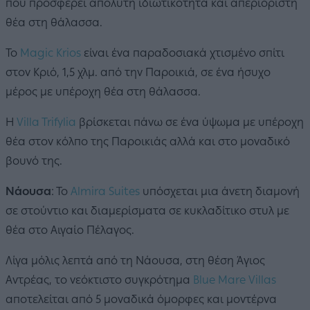
που προσφέρει απόλυτη ιδιωτικότητα και απεριόριστη
θέα στη θάλασσα.
Το
Magic Krios
είναι ένα παραδοσιακά χτισμένο σπίτι
στον Κριό, 1,5 χλμ. από την Παροικιά, σε ένα ήσυχο
μέρος με υπέροχη θέα στη θάλασσα.
Η
Villa Trifylia
βρίσκεται πάνω σε ένα ύψωμα με υπέροχη
θέα στον κόλπο της Παροικιάς αλλά και στο μοναδικό
βουνό της.
Νάουσα
: Το
Almira Suites
υπόσχεται μια άνετη διαμονή
σε στούντιο και διαμερίσματα σε κυκλαδίτικο στυλ με
θέα στο Αιγαίο Πέλαγος.
Λίγα μόλις λεπτά από τη Νάουσα, στη θέση Άγιος
Αντρέας, το νεόκτιστο συγκρότημα
Blue Mare Villas
αποτελείται από 5 μοναδικά όμορφες και μοντέρνα