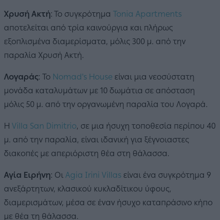
Xρυσή Ακτή
: Το συγκρότημα
Tonia Apartments
αποτελείται από τρία καινούργια και πλήρως
εξοπλισμένα διαμερίσματα, μόλις 300 μ. από την
παραλία Χρυσή Ακτή.
Λογαράς
: To
Nomad's House
είναι μια νεοσύστατη
μονάδα καταλυμάτων με 10 δωμάτια σε απόσταση
μόλις 50 μ. από την οργανωμένη παραλία του Λογαρά.
Η
Villa San Dimitrio
, σε μια ήσυχη τοποθεσία περίπου 40
μ. από την παραλία, είναι ιδανική για ξέγνοιαστες
διακοπές με απεριόριστη θέα στη θάλασσα.
Αγία Ειρήνη
: Οι
Agia Irini Villas
είναι ένα συγκρότημα 9
ανεξάρτητων, κλασικού κυκλαδίτικου ύφους,
διαμερισμάτων, μέσα σε έναν ήσυχο καταπράσινο κήπο
με θέα τη θάλασσα.