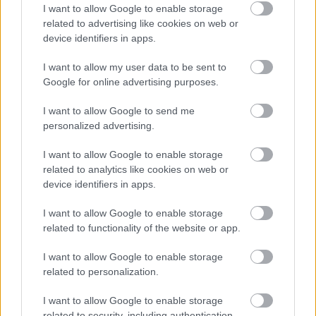
I want to allow Google to enable storage
δημιουργήσει.
related to advertising like cookies on web or
device identifiers in apps.
Ήταν μέσα Μάιου και θέλαμε μια χαλαρή εβδομάδα με
I want to allow my user data to be sent to
τους φίλους και τα παιδιά - και εγγυημένη ηλιοφάνεια.
Google for online advertising purposes.
Η δημοσιογράφος Rosie Boycott μας συνέστησε την
Ύδρα επειδή, όπως είπε, το νησί περιβάλλεται από τα
I want to allow Google to send me
personalized advertising.
πιο καθαρά νερά που έχεις κολυμπήσεις ποτέ. Δεν
υπάρχουν αμμώδεις παραλίες. Αντιθέτως, είναι ένας
I want to allow Google to enable storage
τόπος με πευκόφυτους όρμους, ζεστά βράχια και, ναι,
related to analytics like cookies on web or
device identifiers in apps.
κρυστάλλινα νερά με πολύχρωμα βότσαλα που
λάμπουν. Το καλύτερο από όλα είναι ότι δεν υπάρχουν
I want to allow Google to enable storage
αυτοκίνητα στην Ύδρα ή ακόμη και ποδήλατα. Οι
related to functionality of the website or app.
δρόμοι είναι πολύ απότομοι για τροχούς και
I want to allow Google to enable storage
αποτελούνται κυρίως από στενά δρομάκια και
related to personalization.
σκαλοπάτια κομμένα κατευθείαν στο βράχο. Όλα πρέπει
I want to allow Google to enable storage
να μεταφέρονται από το λιμάνι με τα πόδια ή με
related to security, including authentication