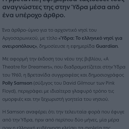
αναγνώστες της στην Ύδρα μέσα από
ένα υπέροχο άρθρο.
Ένα άρθρο-ύμνο για το αρχοντικό νησί του
Αργοσαρωνικού, με τίτλο
«Ύδρα: Το ελληνικό νησί για
ονειροπόλους»
, δημοσίευσε η εφημερίδα
Guardian
.
Με αφορμή την έκδοση του νέου της βιβλίου, «Α
Τheatre for Dreamers», που διαδραματίζεται στην Ύδρα
του 1960, η Βρετανίδα συγγραφέας και δημοσιογράφος
Polly Samson
(σύζυγος του David Gilmour των Pink
Floyd), περιγράφει με ιδιαίτερα γλαφυρό τρόπο τις
ομορφιές και την ξεχωριστή γοητεία του νησιού.
Η Samson αναφέρει ότι την τελευταία φορά που έφυγε
από την Ύδρα, πριν από περίπου δύο μήνες, μία μέρα
πριν η ελληνική κυβέρνηση κλείσει τα σχολεία της