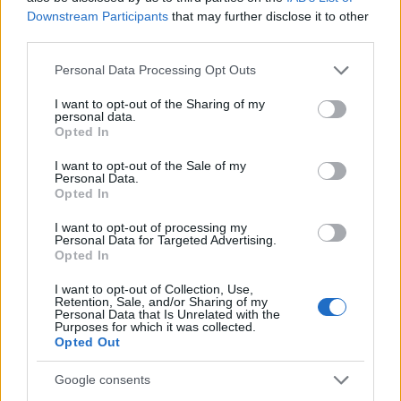
Downstream Participants
that may further disclose it to other
third parties.
Please note that this website/app uses one or more Google
Personal Data Processing Opt Outs
services and may gather and store information including but
not limited to your visit or usage behaviour. You may click to
I want to opt-out of the Sharing of my
personal data.
grant or deny consent to Google and its third-party tags to
Opted In
use your data for below specified purposes in below Google
consent section.
I want to opt-out of the Sale of my
Personal Data.
Opted In
Σχετικά με την πρώτη της επίσκεψη στο νησί, λέει: «Πήγα
I want to opt-out of processing my
Personal Data for Targeted Advertising.
για πρώτη φορά στην Ύδρα πριν από έξι χρόνια, όταν
Opted In
ήταν απλά ένα όμορφο ελληνικό νησί και όχι ένα μέρος
I want to opt-out of Collection, Use,
που επισκέφθηκα για να επικοινωνήσω με τα
Retention, Sale, and/or Sharing of my
Personal Data that Is Unrelated with the
φαντάσματά του. Δεν νομίζω ότι ήξερα καν ότι ήταν το
Purposes for which it was collected.
Opted Out
νησί στο οποίο είχε ζήσει ο Leonard Cohen και δεν
ήξερα τίποτα για την Charmian Clift, τον George
Google consents
Johnston και την μποέμ κοινότητα που είχαν