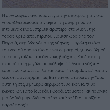
Η συγγραφέας ανυπομονεί για την επιστροφή της στο
νησί: «Ονειρεύομαι την άφιξη, τη στιγμή που το
ιπτάμενο δελφίνι στρίβει αριστερά στο λιμάνι της
Ύδρας. Χρειάζεται περίπου μιάμιση ώρα από τον
Πειραιά, ακριβώς νότια της Αθήνας. Η πρώτη εικόνα
του νησιού από το πλοίο είναι οι μακριοί, γυμνοί “ώμοι"
του από γκρίζους και άγονους βράχους. Και έπειτα η
στροφή και η μεγάλη αποκάλυψη [...] Αναστενάζω. Η
κόρη μου κοιτάζει ψηλά και ρωτά: "Τι συμβαίνει;" Και της
λέω ότι φαντάζομαι πώς θα ήταν να φτάσω στην Ύδρα
αυτή τη στιγμή. “Ξέρω ακριβώς τι θα έκανες, τι θα
έλεγες. Κάνεις το ίδιο κάθε φορά. Σταματάς και παίρνεις
μια βαθιά μυρωδιά του αέρα και λες: "Έτσι μυρίζει ο
παράδεισος"».