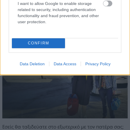
I want to allow Google to enable storage
related to security, including authentication
functionality and fraud prevention, and other
Τζακ Γουάιτχολ: Ταξίδια με τον
user protection.
Πατέρα μου (Jack Whitehall: Travels
With My Father)
CONFIRM
Data Deletion
Data Access
Privacy Policy
Εσείς θα ταξιδεύατε στο εξωτερικό με τον πατέρα σας;