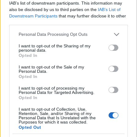
IAB’s list of downstream participants. This information may
Περιπέτεια στα Εθνικά Πάρκα
also be disclosed by us to third parties on the
IAB’s List of
Downstream Participants
that may further disclose it to other
(National Parks Adventure)
third parties.
Please note that this website/app uses one or more Google
Personal Data Processing Opt Outs
services and may gather and store information including but
not limited to your visit or usage behaviour. You may click to
I want to opt-out of the Sharing of my
personal data.
grant or deny consent to Google and its third-party tags to
Opted In
use your data for below specified purposes in below Google
consent section.
I want to opt-out of the Sale of my
Personal Data.
Opted In
I want to opt-out of processing my
Personal Data for Targeted Advertising.
Opted In
I want to opt-out of Collection, Use,
Σε αφήγηση του Ρόμπερτ Ρέντφορντ, το «National Parks
Retention, Sale, and/or Sharing of my
Personal Data that Is Unrelated with the
Adventure» σάς ξεναγεί σε τοπία που προκαλούν δέος,
Purposes for which it was collected.
Opted Out
σε ιστορικά μέρη και σε άγριες ερημιές των μεγάλων
πάρκων της Αμερικής. Ένα ντοκιμαντέρ που θα σας κάνει