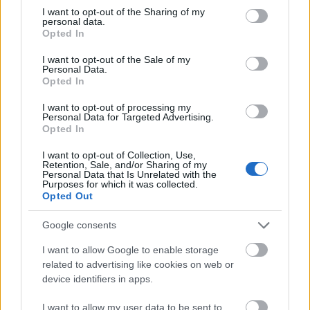
Βράχοι του Μοχέρ, Ιρλανδία
not limited to your visit or usage behaviour. You may click to
I want to opt-out of the Sharing of my
personal data.
grant or deny consent to Google and its third-party tags to
Opted In
use your data for below specified purposes in below Google
consent section.
I want to opt-out of the Sale of my
Personal Data.
Opted In
I want to opt-out of processing my
Personal Data for Targeted Advertising.
Opted In
I want to opt-out of Collection, Use,
Retention, Sale, and/or Sharing of my
Personal Data that Is Unrelated with the
Purposes for which it was collected.
Opted Out
Οι Βράχοι του Μοχέρ, στη νοτιοδυτική περιοχή Μπέρεν
Google consents
της Ιρλανδίας, είναι ένα από τα πιο εντυπωσιακά τοπία
I want to allow Google to enable storage
αλλά και ένα από τα πιο δημοφιλή αξιοθέατα της
related to advertising like cookies on web or
χώρας. Έχουν εκπληκτική θέα προς τον Ατλαντικό
device identifiers in apps.
Ωκεανό και ορθώνονται σε ύψος που φτάνει τα 214
I want to allow my user data to be sent to