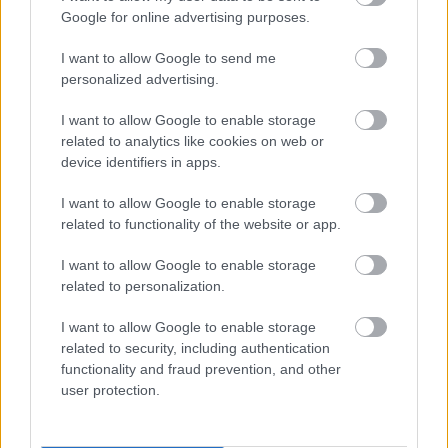
μέτρα πάνω από την επιφάνεια της θάλασσας. Ωστόσο,
Google for online advertising purposes.
το σημείο αυτό έχει μια σκοτεινή ιστορία. Τα τελευταία
I want to allow Google to send me
20 χρόνια περισσότεροι από 60 άνθρωποι έχασαν τη
personalized advertising.
ζωή τους εκεί.
I want to allow Google to enable storage
Half Dome, Εθνικό Πάρκο Yosemite,
related to analytics like cookies on web or
Καλιφόρνια
device identifiers in apps.
I want to allow Google to enable storage
related to functionality of the website or app.
I want to allow Google to enable storage
related to personalization.
I want to allow Google to enable storage
related to security, including authentication
functionality and fraud prevention, and other
user protection.