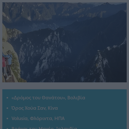
«Δρόμος του Θανάτου», Βολιβία
Όρος Χούα Σαν, Κίνα
Volusia, Φλόριντα, ΗΠΑ
Βράχοι του Μοχέρ, Ιρλανδία