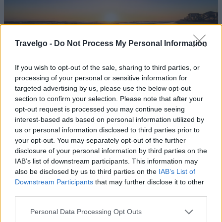
Travelgo -
Do Not Process My Personal Information
If you wish to opt-out of the sale, sharing to third parties, or
processing of your personal or sensitive information for
targeted advertising by us, please use the below opt-out
Η ακτή της Νέας Σμύρνης (New Smyrna Beach), που
section to confirm your selection. Please note that after your
βρίσκεται στην κομητεία Volusia στην πολιτεία της
opt-out request is processed you may continue seeing
interest-based ads based on personal information utilized by
Φλόριντα, θεωρείται η παγκόσμια πρωτεύουσα σε
us or personal information disclosed to third parties prior to
επιθέσεις καρχαριών. Σύμφωνα με το Διεθνές Αρχείο
your opt-out. You may separately opt-out of the further
Επίθεσης Καρχαριών ISAF και το πανεπιστήμιο της
disclosure of your personal information by third parties on the
IAB’s list of downstream participants. This information may
Φλόριντα, στην περιοχή έχουν σημειωθεί οι
also be disclosed by us to third parties on the
IAB’s List of
περισσότερες επιθέσεις καρχαριών ανά τετραγωνικό
Downstream Participants
that may further disclose it to other
μίλι! Ωστόσο, οι λευκές αμμώδεις παραλίες της πόλης
third parties.
προσελκύουν πολλούς τουρίστες κάθε χρόνο.
Please note that this website/app uses one or more Google
Personal Data Processing Opt Outs
services and may gather and store information including but