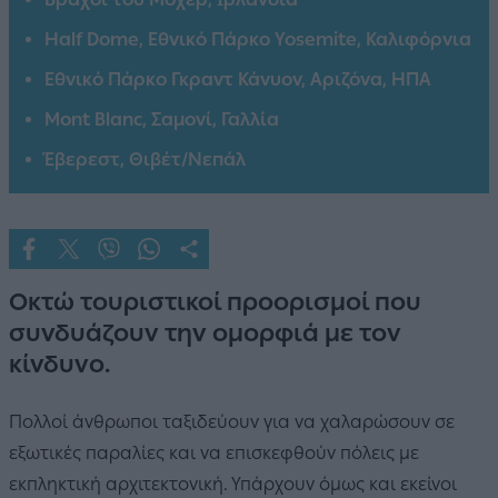
Half Dome, Εθνικό Πάρκο Yosemite, Καλιφόρνια
Εθνικό Πάρκο Γκραντ Κάνυον, Αριζόνα, ΗΠΑ
Mont Blanc, Σαμονί, Γαλλία
Έβερεστ, Θιβέτ/Νεπάλ
Οκτώ τουριστικοί προορισμοί που
συνδυάζουν την ομορφιά με τον
κίνδυνο.
Πολλοί άνθρωποι ταξιδεύουν για να χαλαρώσουν σε
εξωτικές παραλίες και να επισκεφθούν πόλεις με
εκπληκτική αρχιτεκτονική. Υπάρχουν όμως και εκείνοι