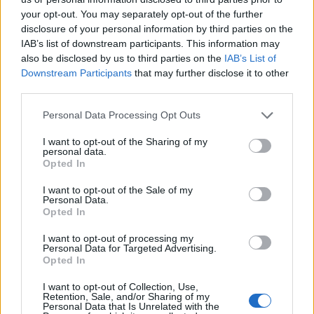
your opt-out. You may separately opt-out of the further
disclosure of your personal information by third parties on the
IAB’s list of downstream participants. This information may
also be disclosed by us to third parties on the
IAB’s List of
Downstream Participants
that may further disclose it to other
third parties.
Please note that this website/app uses one or more Google
Personal Data Processing Opt Outs
services and may gather and store information including but
Το cafe αποτέλεσε αγαπημένο στέκι των διανοούμενων
not limited to your visit or usage behaviour. You may click to
I want to opt-out of the Sharing of my
personal data.
του 19ου αιώνα. Ήταν, μάλιστα, το πρώτο που επέτρεψε
grant or deny consent to Google and its third-party tags to
Opted In
use your data for below specified purposes in below Google
την είσοδο στις γυναίκες, εκείνη την εποχή. Λέγεται ότι ο
consent section.
I want to opt-out of the Sale of my
Σταντάλ εκεί πληροφορήθηκε την ήττα του Ναπολέοντα
Personal Data.
Opted In
στο Βατερλό, ενώ ο Βάγκνερ συνήθιζε να κάθεται στον
επάνω όροφο, ακούγοντας τη μουσική του να παίζεται
I want to opt-out of processing my
Personal Data for Targeted Advertising.
στο ισόγειο.
Opted In
I want to opt-out of Collection, Use,
Retention, Sale, and/or Sharing of my
Personal Data that Is Unrelated with the