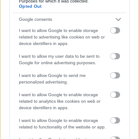
Purposes for which it was collected.
Opted Out
Google consents
I want to allow Google to enable storage
related to advertising like cookies on web or
device identifiers in apps.
I want to allow my user data to be sent to
Google for online advertising purposes.
I want to allow Google to send me
Το 1848, όταν τερματίστηκε η μακρόχρονη αυστριακή
personalized advertising.
κατοχή της Βενετίας, ο ιδιοκτήτης του ανέθεσε στον
I want to allow Google to enable storage
καλλιτέχνη Ludovico Cadorin να αναμορφώσει το
related to analytics like cookies on web or
cafe στο επονομαζόμενο γαλλικό ρυθμό Πομπαντούρ.
device identifiers in apps.
Δέκα χρόνια αργότερα, στις 24 Ιουλίου 1858, το Caffè
I want to allow Google to enable storage
Florian επαναλειτούργησε με πολυτελείς αίθουσες,
related to functionality of the website or app.
αλληγορικούς πίνακες στους τοίχους, μεγάλους