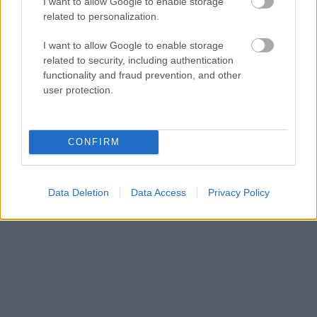
I want to allow Google to enable storage
χρυσοποίκιλτους καθρέπτες, κόκκινους βελούδινους
related to personalization.
καναπέδες, μαρμάρινα τραπέζια και σερβίτσια Murano.
I want to allow Google to enable storage
related to security, including authentication
functionality and fraud prevention, and other
user protection.
CONFIRM
Data Deletion
Data Access
Privacy Policy