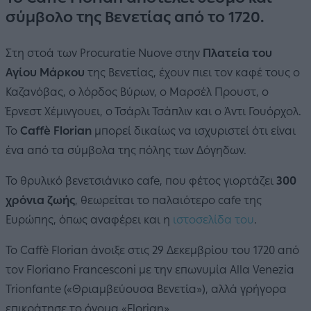
σύμβολο της Βενετίας από το 1720.
Στη στοά των Procuratie Nuove στην
Πλατεία του
Αγίου Μάρκου
της Βενετίας, έχουν πιει τον καφέ τους ο
Καζανόβας, ο λόρδος Βύρων, ο Μαρσέλ Προυστ, o
Έρνεστ Χέμινγουει, ο Τσάρλι Τσάπλιν και ο Άντι Γουόρχολ.
Το
Caffè Florian
μπορεί δικαίως να ισχυριστεί ότι είναι
ένα από τα σύμβολα της πόλης των Δόγηδων.
Το θρυλικό βενετσιάνικο cafe, που φέτος γιορτάζει
300
χρόνια ζωής
, θεωρείται το παλαιότερο cafe της
Ευρώπης, όπως αναφέρει και η
ιστοσελίδα του
.
Το Caffè Florian άνοιξε στις 29 Δεκεμβρίου του 1720 από
τον Floriano Francesconi με την επωνυμία Alla Venezia
Trionfante («Θριαμβεύουσα Βενετία»), αλλά γρήγορα
επικράτησε το όνομα «Florian».