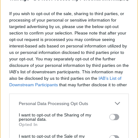
σε δεδομένα από εθνικούς και περιφερειακούς
τουριστικούς φορείς και εξειδικευμένα τουριστικά
If you wish to opt-out of the sale, sharing to third parties, or
γραφεία.
processing of your personal or sensitive information for
targeted advertising by us, please use the below opt-out
Ανάμεσα στους προορισμούς της λίστας βρίσκεται κι
section to confirm your selection. Please note that after your
opt-out request is processed you may continue seeing
ένα
ελληνικό νησί
.
interest-based ads based on personal information utilized by
us or personal information disclosed to third parties prior to
your opt-out. You may separately opt-out of the further
disclosure of your personal information by third parties on the
IAB’s list of downstream participants. This information may
also be disclosed by us to third parties on the
IAB’s List of
Downstream Participants
that may further disclose it to other
third parties.
Please note that this website/app uses one or more Google
Personal Data Processing Opt Outs
services and may gather and store information including but
not limited to your visit or usage behaviour. You may click to
I want to opt-out of the Sharing of my
personal data.
grant or deny consent to Google and its third-party tags to
Opted In
use your data for below specified purposes in below Google
consent section.
I want to opt-out of the Sale of my