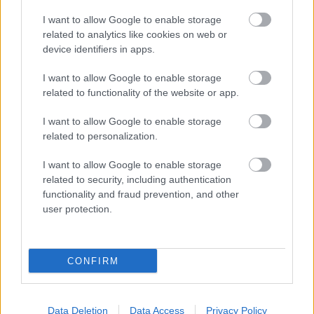
Μάλιστα, η φετινή έρευνα διαπίστωσε ότι οι τιμές έχουν
I want to allow Google to enable storage
μειωθεί σε πάνω από τα τρία τέταρτα των
related to analytics like cookies on web or
εξεταζόμενων προορισμών.
device identifiers in apps.
Δείτε στη gallery που
I want to allow Google to enable storage
related to functionality of the website or app.
ακολουθεί τους 10 πιο
I want to allow Google to enable storage
οικονομικούς προορισμούς
related to personalization.
παγκοσμίως σύμφωνα με το
I want to allow Google to enable storage
Post Office Travel Mone
y
:
related to security, including authentication
functionality and fraud prevention, and other
user protection.
CONFIRM
Data Deletion
Data Access
Privacy Policy