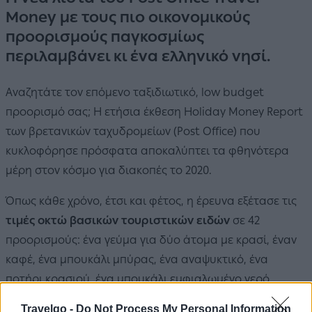
Money με τους πιο οικονομικούς
προορισμούς παγκοσμίως
περιλαμβάνει κι ένα ελληνικό νησί.
Αναζητάτε τον επόμενο ταξιδιωτικό, low budget
προορισμό σας; Η ετήσια έκθεση Holiday Money Report
των βρετανικών ταχυδρομείων (Post Office) που
κυκλοφόρησε πρόσφατα αποκαλύπτει τα φθηνότερα
μέρη στον κόσμο για διακοπές το 2020.
Όπως κάθε χρόνο, έτσι και φέτος, η έρευνα εξέτασε τις
τιμές οκτώ βασικών τουριστικών ειδών
σε 42
προορισμούς: ένα γεύμα για δύο άτομα με κρασί, έναν
καφέ, ένα μπουκάλι μπύρας, ένα αναψυκτικό, ένα
ποτήρι κρασιού, ένα μπουκάλι εμφιαλωμένο νερό,
αντηλιακό και εντομοαπωθητικό. Η έκθεση βασίστηκε
Travelgo -
Do Not Process My Personal Information