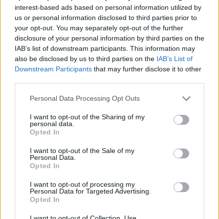
Η Αγία Ειρήνη, ο οικισμός στο βόρειο άκρο, απέχει
interest-based ads based on personal information utilized by
περίπου 4,5 χιλιόμετρα από τον Μανωλά και πήρε το
us or personal information disclosed to third parties prior to
your opt-out. You may separately opt-out of the further
όνομά της από την εκκλησία της Αγίας Ειρήνης που
disclosure of your personal information by third parties on the
βρίσκεται εκεί. Ο οικισμός διαθέτει ψαροταβέρνες και
IAB’s list of downstream participants. This information may
μία παραλία με μαύρη άμμο και μαύρα βότσαλα, που
also be disclosed by us to third parties on the
IAB’s List of
Downstream Participants
that may further disclose it to other
αξίζει να επισκεφθείτε.
third parties.
Η Αγριλιά, στο κέντρο της Θηρασιάς, με τα
Please note that this website/app uses one or more Google
Personal Data Processing Opt Outs
χαρακτηριστικά υπόσκαφα σπίτια και τις κάναβες
services and may gather and store information including but
not limited to your visit or usage behaviour. You may click to
I want to opt-out of the Sharing of my
(οινοποιεία στην τοπική διάλεκτο), ο Κόρφος ένας μικρός
personal data.
grant or deny consent to Google and its third-party tags to
Opted In
γραφικός οικισμός, επίνειο της πρωτεύουσας και παλιό
use your data for below specified purposes in below Google
λιμάνι του νησιού, κερδίζουν την προσοχή σας. Ο
consent section.
I want to opt-out of the Sale of my
Personal Data.
Κόρφος συνδέεται με τον Μανωλά, μάλιστα, με ένα
Opted In
φιδωτό μονοπάτι, στο οποίο υπάρχουν 270 σκαλοπάτια,
I want to opt-out of processing my
ενώ η ακρογιαλιά του οικισμού προσφέρεται για
Personal Data for Targeted Advertising.
Opted In
κολύμπι και ψάρεμα.
I want to opt-out of Collection, Use,