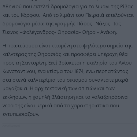
Αθηνιού που εκτελεί δρομολόγια για το λιμάνι της Ρίβας
και του Κόρφου. Από το λιμάνι του Πειραιά εκτελούνται
δρομολόγια μέσω της γραμμής Πάρος- Νάξος- Ίος-
Σίκινος –Φολέγανδρος- Θηρασία- Θήρα - Ανάφη.
Η πρωτεύουσα είναι κτισμένη στο ψηλότερο σημείο της
καλντέρας της Θηρασιάς και προσφέρει υπέροχη θέα
προς τη Σαντορίνη. Εκεί βρίσκεται η εκκλησία του Αγίου
Κωνσταντίνου, ένα κτίσμα του 1874, ενώ περπατώντας
στα στενά καλντερίμια του οικισμού συναντάτε μικρά
μαγαζάκια. Η αρχιτεκτονική των σπιτιών και των
εκκλησιών, η χαμηλή βλάστηση και τα γαλαζοπράσινα
νερά της είναι μερικά από τα χαρακτηριστικά που
εντυπωσιάζουν.