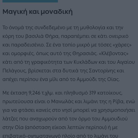
Μαγική και μοναδική
Το όνομά της συνδεδεμένο με τη μυθολογία και την
κόρη του βασιλιά Θήρα, παραπέμπει σε κάτι ονειρικό
και παραδεισένιο. Σε ένα τοπίο μικρό με τόσες «χάρες»
και ομορφιές, όπως αυτό της Θηρασιάς. «Κλέβοντας»
κάτι από τη γραφικότητα των Κυκλάδων και του Αιγαίου
Πελάγους, βρίσκεται στα δυτικά της Σαντορίνης και
απέχει περίπου ένα μίλι από το Αμμούδι της Οίας.
Με έκταση 9,246 τ.χλμ. και πληθυσμό 319 κατοίκους,
πρωτεύουσα είναι ο Μανωλάς και λιμάνι της η Ρίβα, ενώ
για να φτάσει κανείς στο νησί μπορεί να χρησιμοποιήσει
λάτζες που αναχωρούν από τον όρμο του Αμμουδιού
στην Οία (απόσταση είκοσι λεπτών περίπου) ή με
επιβατικό-οχηματαγωγό πλοίο από το λιμάνι του